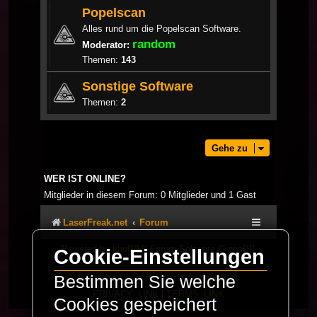
Popelscan
Alles rund um die Popelscan Software.
random
Moderator:
Themen:
143
Sonstige Software
Themen:
2
Gehe zu
WER IST ONLINE?
Mitglieder in diesem Forum: 0 Mitglieder und 1 Gast
LaserFreak.net
Forum
Powered by
phpBB
® Forum Software © phpBB
Cookie-Einstellungen
Limited
Deutsche Übersetzung durch
phpBB.de
Bestimmen Sie welche
PRIVACY_LINK
|
TERMS_LINK
Cookies gespeichert