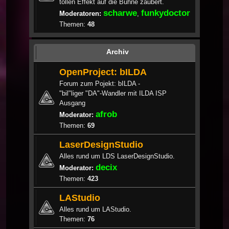
tollen Effekt auf die Bühne zaubert.
scharwe
funkydoctor
Moderatoren:
,
Themen:
48
Archiv
OpenProject: bILDA
Forum zum Pojekt: bILDA -
"bil"liger "DA"-Wandler mit ILDA ISP
Ausgang
afrob
Moderator:
Themen:
69
LaserDesignStudio
Alles rund um LDS LaserDesignStudio.
decix
Moderator:
Themen:
423
LAStudio
Alles rund um LAStudio.
Themen:
76