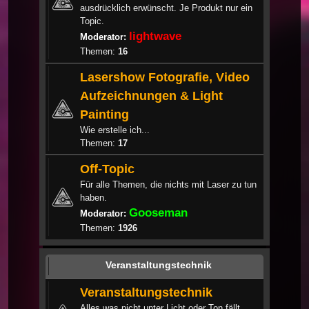
ausdrücklich erwünscht. Je Produkt nur ein
Topic.
lightwave
Moderator:
Themen:
16
Lasershow Fotografie, Video
Aufzeichnungen & Light
Painting
Wie erstelle ich...
Themen:
17
Off-Topic
Für alle Themen, die nichts mit Laser zu tun
haben.
Gooseman
Moderator:
Themen:
1926
Veranstaltungstechnik
Veranstaltungstechnik
Alles was nicht unter Licht oder Ton fällt.