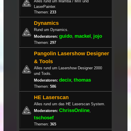
Alles rund um Mamba / MIII und
LaserPainter.
Themen:
233
Dynamics
Rund um Dynamics.
guido
mackel
jojo
Moderatoren:
,
,
Themen:
297
Pangolin Lasershow Designer
& Tools
Alles rund um Lasershow Designer 2000
und Tools.
decix
thomas
Moderatoren:
,
Themen:
586
HE Laserscan
Alles rund um das HE Laserscan System.
ChrissOnline
Moderatoren:
,
tschosef
Themen:
365