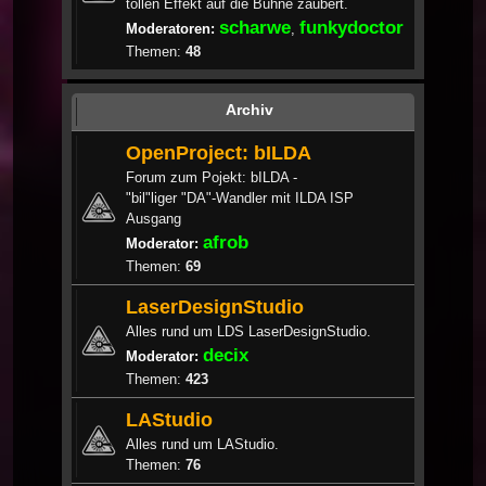
tollen Effekt auf die Bühne zaubert.
scharwe
funkydoctor
Moderatoren:
,
Themen:
48
Archiv
OpenProject: bILDA
Forum zum Pojekt: bILDA -
"bil"liger "DA"-Wandler mit ILDA ISP
Ausgang
afrob
Moderator:
Themen:
69
LaserDesignStudio
Alles rund um LDS LaserDesignStudio.
decix
Moderator:
Themen:
423
LAStudio
Alles rund um LAStudio.
Themen:
76