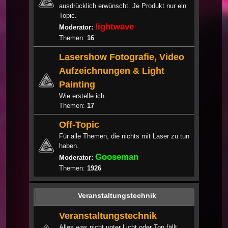
ausdrücklich erwünscht. Je Produkt nur ein
Topic.
lightwave
Moderator:
Themen:
16
Lasershow Fotografie, Video
Aufzeichnungen & Light
Painting
Wie erstelle ich...
Themen:
17
Off-Topic
Für alle Themen, die nichts mit Laser zu tun
haben.
Gooseman
Moderator:
Themen:
1926
Veranstaltungstechnik
Veranstaltungstechnik
Alles was nicht unter Licht oder Ton fällt.