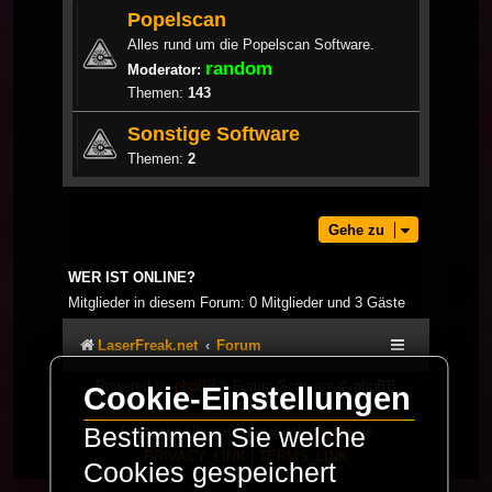
Popelscan
Alles rund um die Popelscan Software.
random
Moderator:
Themen:
143
Sonstige Software
Themen:
2
Gehe zu
WER IST ONLINE?
Mitglieder in diesem Forum: 0 Mitglieder und 3 Gäste
LaserFreak.net
Forum
Powered by
phpBB
® Forum Software © phpBB
Cookie-Einstellungen
Limited
Deutsche Übersetzung durch
phpBB.de
Bestimmen Sie welche
PRIVACY_LINK
|
TERMS_LINK
Cookies gespeichert