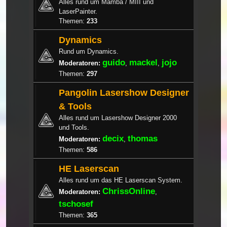
Alles rund um Mamba / MIII und
LaserPainter.
Themen:
233
Dynamics
Rund um Dynamics.
guido
mackel
jojo
Moderatoren:
,
,
Themen:
297
Pangolin Lasershow Designer
& Tools
Alles rund um Lasershow Designer 2000
und Tools.
decix
thomas
Moderatoren:
,
Themen:
586
HE Laserscan
Alles rund um das HE Laserscan System.
ChrissOnline
Moderatoren:
,
tschosef
Themen:
365