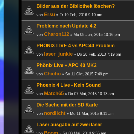
Bilder aus der Bibliothek löschen?
Ersu
von
» Fr 19 Feb, 2016 9:10 am
Probleme nach Update 4.2
Charon112
von
» Mo 08 Jun, 2015 10:16 pm
PHÖNIX LIVE 4 vs APC40 Problem
laser_junkie
von
» Do 28 Feb, 2013 7:19 pm
Phönix Live + APC 40 MK2
Chicho
von
» So 11 Okt, 2015 7:49 pm
Phoenix 4 Live - Kein Sound
Match65
von
» Do 07 Mai, 2015 10:13 am
Die Sache mit der SD Karte
nordlicht
von
» Mo 11 Mai, 2015 9:11 am
Laser ausgabe auf zwei laser
Boom
von
» Sa 03 Mai, 2014 9:55 am