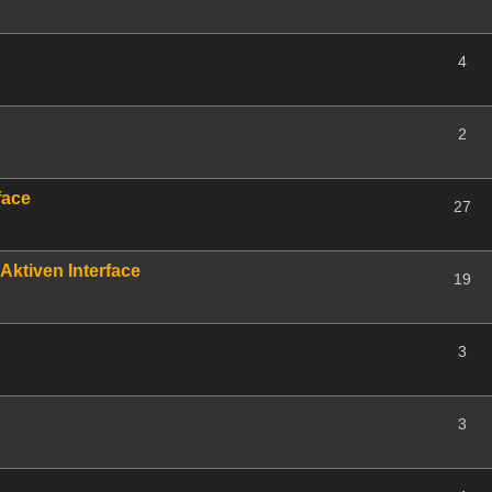
4
2
face
27
Aktiven Interface
19
3
3