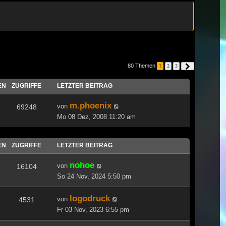
80 Themen
1
2
3
Nächste
EN
ZUGRIFFE
LETZTER BEITRAG
m.phoenix
von
69248
Mo 08 Dez, 2008 11:20 am
EN
ZUGRIFFE
LETZTER BEITRAG
nohoe
von
16104
So 24 Nov, 2024 5:50 pm
logodruck
von
4531
Fr 03 Nov, 2023 6:55 pm