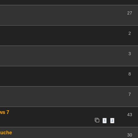
27
2
3
8
7
ws 7
43
1
2
auche
30