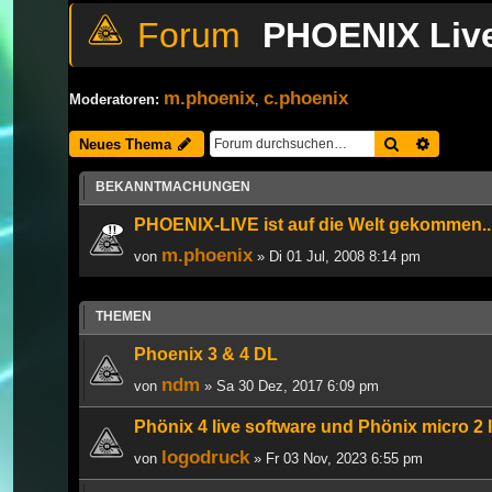
PHOENIX Liv
m.phoenix
c.phoenix
Moderatoren:
,
Suche
Erweiter
Neues Thema
BEKANNTMACHUNGEN
PHOENIX-LIVE ist auf die Welt gekommen..
m.phoenix
von
» Di 01 Jul, 2008 8:14 pm
THEMEN
Phoenix 3 & 4 DL
ndm
von
» Sa 30 Dez, 2017 6:09 pm
Phönix 4 live software und Phönix micro 2 
logodruck
von
» Fr 03 Nov, 2023 6:55 pm