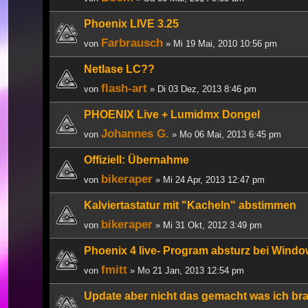
Phoenix LIVE 3.25
Farbrausch
von
» Mi 19 Mai, 2010 10:56 pm
Netlase LC??
flash-art
von
» Di 03 Dez, 2013 8:46 pm
PHOENIX Live + Lumidmx Dongel
Johannes G.
von
» Mo 06 Mai, 2013 6:45 pm
Offiziell: Übernahme
bikeraper
von
» Mi 24 Apr, 2013 12:47 pm
Kalviertastatur mit "Kacheln" abstimmen
bikeraper
von
» Mi 31 Okt, 2012 3:49 pm
Phoenix 4 live- Program absturz bei Windo
fmitt
von
» Mo 21 Jan, 2013 12:54 pm
Update aber nicht das gemacht was ich br