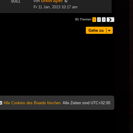
bikeraper
von
9061
Fr 11 Jan, 2013 10:17 am
80 Themen
1
2
3
Nächste
Gehe zu
Alle Cookies des Boards löschen
Alle Zeiten sind
UTC+02:00