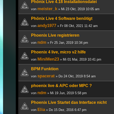
Phönix Live 4.18 Installationsdatei
meister_k
von
» Mi 23 Okt, 2019 10:05 am
Phönix Live 4 Software benötigt
andy1977
von
» Fr 08 Okt, 2021 11:42 am
Phoenix Live registrieren
ndm
von
» Fr 25 Jan, 2019 10:34 pm
Phoenix 4 live, micro v2 hilfe
MiniMen23
von
» Mi 01 Mai, 2019 10:41 pm
BPM Funktion
spacerat
von
» Do 24 Okt, 2019 8:54 am
phoenix live & APC oder MPC ?
ndm
von
» Mi 19 Jun, 2019 5:58 pm
Phoenix Live Startet das Interface nicht
Elia
von
» Do 15 Dez, 2016 6:47 pm