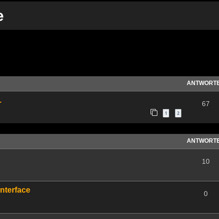
e
te Suche
ANTWORT
.
67
1
2
ANTWORT
10
Interface
0