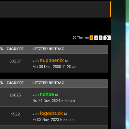
80 Themen
1
2
3
Nächste
EN
ZUGRIFFE
LETZTER BEITRAG
m.phoenix
von
69237
Mo 08 Dez, 2008 11:20 am
EN
ZUGRIFFE
LETZTER BEITRAG
nohoe
von
16025
So 24 Nov, 2024 5:50 pm
logodruck
von
4522
Fr 03 Nov, 2023 6:55 pm