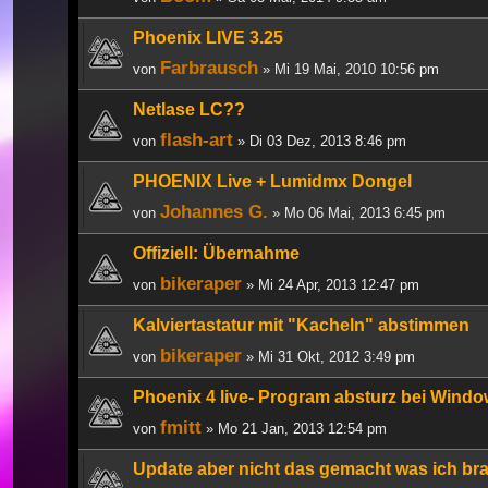
Phoenix LIVE 3.25
Farbrausch
von
» Mi 19 Mai, 2010 10:56 pm
Netlase LC??
flash-art
von
» Di 03 Dez, 2013 8:46 pm
PHOENIX Live + Lumidmx Dongel
Johannes G.
von
» Mo 06 Mai, 2013 6:45 pm
Offiziell: Übernahme
bikeraper
von
» Mi 24 Apr, 2013 12:47 pm
Kalviertastatur mit "Kacheln" abstimmen
bikeraper
von
» Mi 31 Okt, 2012 3:49 pm
Phoenix 4 live- Program absturz bei Windo
fmitt
von
» Mo 21 Jan, 2013 12:54 pm
Update aber nicht das gemacht was ich br