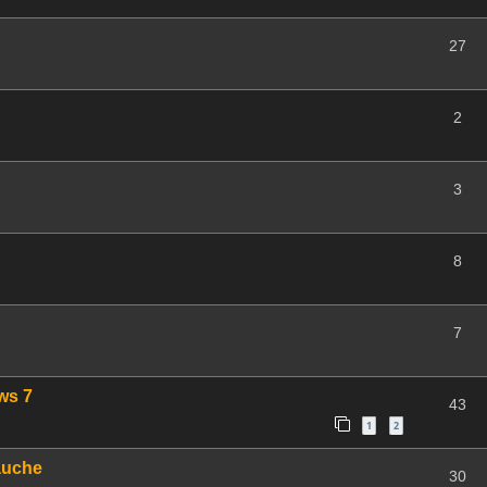
27
2
3
8
7
ws 7
43
1
2
auche
30