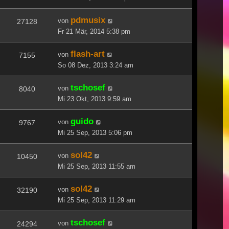
pdmusix
von
27128
Fr 21 Mär, 2014 5:38 pm
flash-art
von
7155
So 08 Dez, 2013 3:24 am
tschosef
von
8040
Mi 23 Okt, 2013 9:59 am
guido
von
9767
Mi 25 Sep, 2013 5:06 pm
sol42
von
10450
Mi 25 Sep, 2013 11:55 am
sol42
von
32190
Mi 25 Sep, 2013 11:29 am
tschosef
von
24294