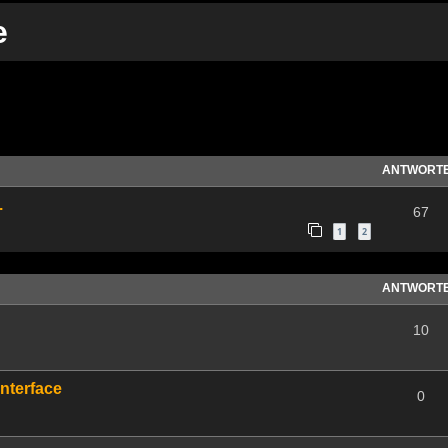
e
te Suche
ANTWORT
.
67
1
2
ANTWORT
10
Interface
0