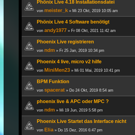
Phönix Live 4.18 Installationsdatei
meister_k
von
» Mi 23 Okt, 2019 10:05 am
Phönix Live 4 Software benötigt
andy1977
von
» Fr 08 Okt, 2021 11:42 am
Phoenix Live registrieren
ndm
von
» Fr 25 Jan, 2019 10:34 pm
Phoenix 4 live, micro v2 hilfe
MiniMen23
von
» Mi 01 Mai, 2019 10:41 pm
BPM Funktion
spacerat
von
» Do 24 Okt, 2019 8:54 am
phoenix live & APC oder MPC ?
ndm
von
» Mi 19 Jun, 2019 5:58 pm
Phoenix Live Startet das Interface nicht
Elia
von
» Do 15 Dez, 2016 6:47 pm