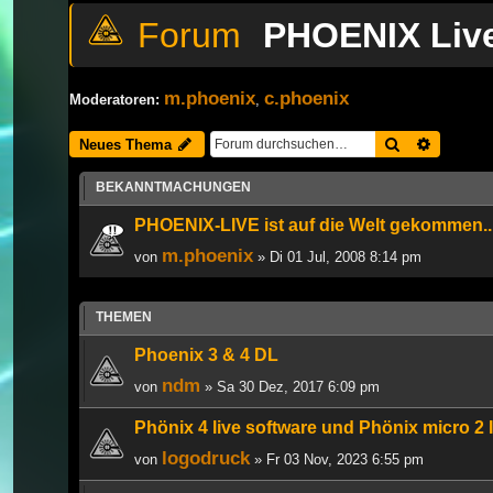
PHOENIX Liv
m.phoenix
c.phoenix
Moderatoren:
,
Suche
Erweiter
Neues Thema
BEKANNTMACHUNGEN
PHOENIX-LIVE ist auf die Welt gekommen..
m.phoenix
von
» Di 01 Jul, 2008 8:14 pm
THEMEN
Phoenix 3 & 4 DL
ndm
von
» Sa 30 Dez, 2017 6:09 pm
Phönix 4 live software und Phönix micro 2 
logodruck
von
» Fr 03 Nov, 2023 6:55 pm