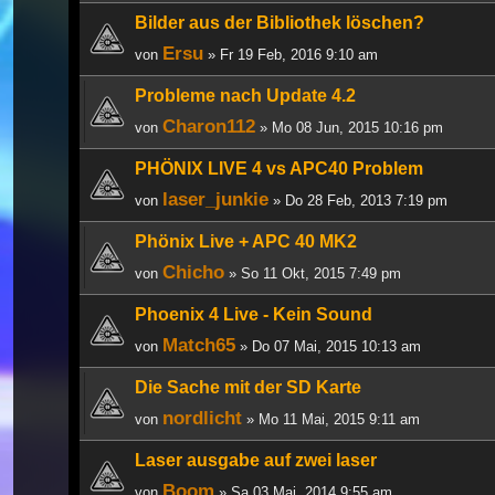
Bilder aus der Bibliothek löschen?
Ersu
von
» Fr 19 Feb, 2016 9:10 am
Probleme nach Update 4.2
Charon112
von
» Mo 08 Jun, 2015 10:16 pm
PHÖNIX LIVE 4 vs APC40 Problem
laser_junkie
von
» Do 28 Feb, 2013 7:19 pm
Phönix Live + APC 40 MK2
Chicho
von
» So 11 Okt, 2015 7:49 pm
Phoenix 4 Live - Kein Sound
Match65
von
» Do 07 Mai, 2015 10:13 am
Die Sache mit der SD Karte
nordlicht
von
» Mo 11 Mai, 2015 9:11 am
Laser ausgabe auf zwei laser
Boom
von
» Sa 03 Mai, 2014 9:55 am