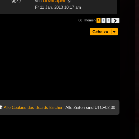
bikeraper
von
9047
Fr 11 Jan, 2013 10:17 am
80 Themen
1
2
3
Nächste
Gehe zu
Alle Cookies des Boards löschen
Alle Zeiten sind
UTC+02:00