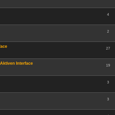
4
2
face
27
Aktiven Interface
19
3
3