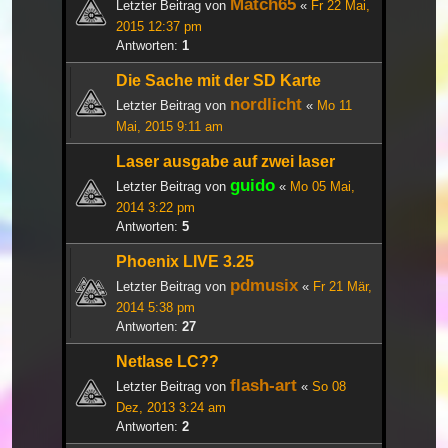
Match65
Letzter Beitrag von
«
Fr 22 Mai,
2015 12:37 pm
Antworten:
1
Die Sache mit der SD Karte
nordlicht
Letzter Beitrag von
«
Mo 11
Mai, 2015 9:11 am
Laser ausgabe auf zwei laser
guido
Letzter Beitrag von
«
Mo 05 Mai,
2014 3:22 pm
Antworten:
5
Phoenix LIVE 3.25
pdmusix
Letzter Beitrag von
«
Fr 21 Mär,
2014 5:38 pm
Antworten:
27
Netlase LC??
flash-art
Letzter Beitrag von
«
So 08
Dez, 2013 3:24 am
Antworten:
2