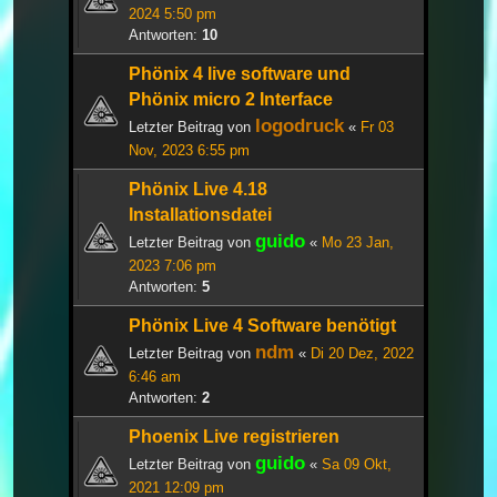
2024 5:50 pm
Antworten:
10
Phönix 4 live software und
Phönix micro 2 Interface
logodruck
Letzter Beitrag von
«
Fr 03
Nov, 2023 6:55 pm
Phönix Live 4.18
Installationsdatei
guido
Letzter Beitrag von
«
Mo 23 Jan,
2023 7:06 pm
Antworten:
5
Phönix Live 4 Software benötigt
ndm
Letzter Beitrag von
«
Di 20 Dez, 2022
6:46 am
Antworten:
2
Phoenix Live registrieren
guido
Letzter Beitrag von
«
Sa 09 Okt,
2021 12:09 pm