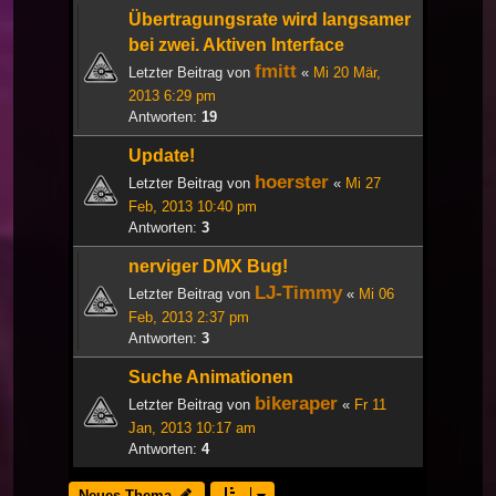
Übertragungsrate wird langsamer
bei zwei. Aktiven Interface
fmitt
Letzter Beitrag von
«
Mi 20 Mär,
2013 6:29 pm
Antworten:
19
Update!
hoerster
Letzter Beitrag von
«
Mi 27
Feb, 2013 10:40 pm
Antworten:
3
nerviger DMX Bug!
LJ-Timmy
Letzter Beitrag von
«
Mi 06
Feb, 2013 2:37 pm
Antworten:
3
Suche Animationen
bikeraper
Letzter Beitrag von
«
Fr 11
Jan, 2013 10:17 am
Antworten:
4
Neues Thema