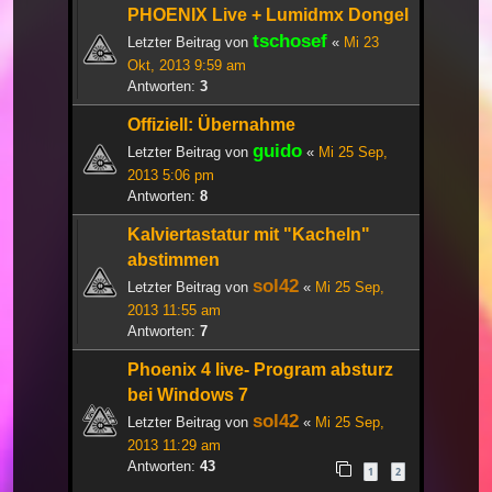
PHOENIX Live + Lumidmx Dongel
tschosef
Letzter Beitrag von
«
Mi 23
Okt, 2013 9:59 am
Antworten:
3
Offiziell: Übernahme
guido
Letzter Beitrag von
«
Mi 25 Sep,
2013 5:06 pm
Antworten:
8
Kalviertastatur mit "Kacheln"
abstimmen
sol42
Letzter Beitrag von
«
Mi 25 Sep,
2013 11:55 am
Antworten:
7
Phoenix 4 live- Program absturz
bei Windows 7
sol42
Letzter Beitrag von
«
Mi 25 Sep,
2013 11:29 am
Antworten:
43
1
2