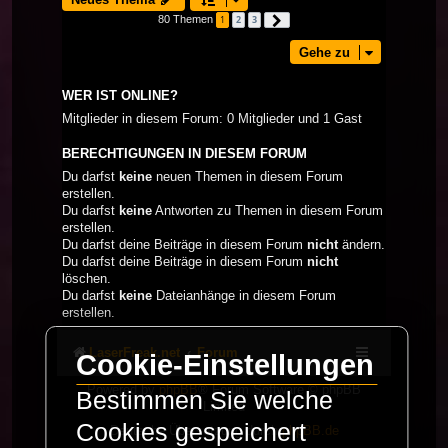
80 Themen
1
2
3
Nächste
Gehe zu
WER IST ONLINE?
Mitglieder in diesem Forum: 0 Mitglieder und 1 Gast
BERECHTIGUNGEN IN DIESEM FORUM
Du darfst
keine
neuen Themen in diesem Forum
erstellen.
Du darfst
keine
Antworten zu Themen in diesem Forum
erstellen.
Du darfst deine Beiträge in diesem Forum
nicht
ändern.
Du darfst deine Beiträge in diesem Forum
nicht
löschen.
Du darfst
keine
Dateianhänge in diesem Forum
erstellen.
LaserFreak.net
Forum
Cookie-Einstellungen
Powered by
phpBB
® Forum Software © phpBB
Bestimmen Sie welche
Limited
Cookies gespeichert
Deutsche Übersetzung durch
phpBB.de