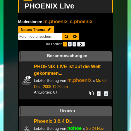
PHOENIX Live
m.phoenix
c.phoenix
Moderatoren:
,
Neues Thema
Suche
Erweiterte Suche
80 Themen
1
2
3
Nächste
Bekanntmachungen
PHOENIX-LIVE ist auf die Welt
gekommen...
m.phoenix
Letzter Beitrag von
«
Mo 08
Dez, 2008 11:20 am
Antworten:
67
1
2
Themen
Phoenix 3 & 4 DL
nohoe
Letzter Beitrag von
«
So 24 Nov,