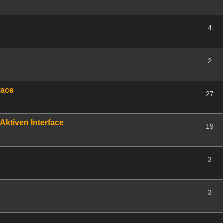
4
2
face
27
Aktiven Interface
19
3
3