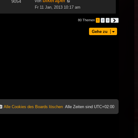
bikeraper
von
9054
Fr 11 Jan, 2013 10:17 am
80 Themen
1
2
3
Nächste
Gehe zu
Alle Cookies des Boards löschen
Alle Zeiten sind
UTC+02:00