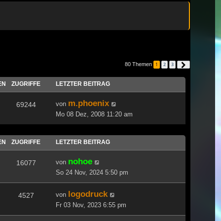
80 Themen
1
2
3
Nächste
EN
ZUGRIFFE
LETZTER BEITRAG
m.phoenix
von
69244
Mo 08 Dez, 2008 11:20 am
EN
ZUGRIFFE
LETZTER BEITRAG
nohoe
von
16077
So 24 Nov, 2024 5:50 pm
logodruck
von
4527
Fr 03 Nov, 2023 6:55 pm