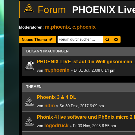
PHOENIX Liv
m.phoenix
c.phoenix
Moderatoren:
,
Suche
Erweiter
Neues Thema
BEKANNTMACHUNGEN
PHOENIX-LIVE ist auf die Welt gekommen..
m.phoenix
von
» Di 01 Jul, 2008 8:14 pm
THEMEN
Phoenix 3 & 4 DL
ndm
von
» Sa 30 Dez, 2017 6:09 pm
Phönix 4 live software und Phönix micro 2 
logodruck
von
» Fr 03 Nov, 2023 6:55 pm