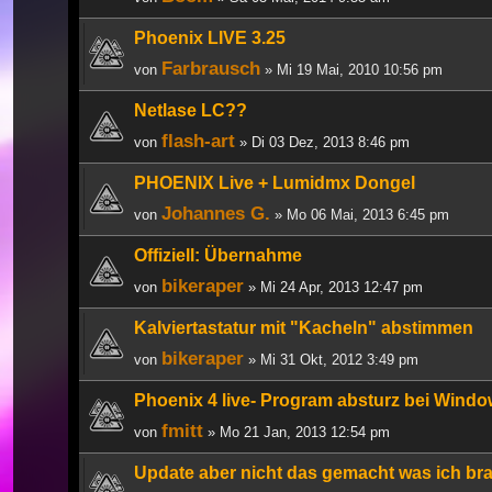
Phoenix LIVE 3.25
Farbrausch
von
» Mi 19 Mai, 2010 10:56 pm
Netlase LC??
flash-art
von
» Di 03 Dez, 2013 8:46 pm
PHOENIX Live + Lumidmx Dongel
Johannes G.
von
» Mo 06 Mai, 2013 6:45 pm
Offiziell: Übernahme
bikeraper
von
» Mi 24 Apr, 2013 12:47 pm
Kalviertastatur mit "Kacheln" abstimmen
bikeraper
von
» Mi 31 Okt, 2012 3:49 pm
Phoenix 4 live- Program absturz bei Windo
fmitt
von
» Mo 21 Jan, 2013 12:54 pm
Update aber nicht das gemacht was ich br