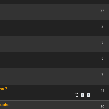
27
2
3
8
7
ws 7
43
1
2
auche
30