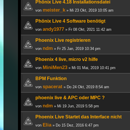
Phönix Live 4.18 Installationsdatei
meister_k
von
» Mi 23 Okt, 2019 10:05 am
Phönix Live 4 Software benötigt
andy1977
von
» Fr 08 Okt, 2021 11:42 am
Phoenix Live registrieren
ndm
von
» Fr 25 Jan, 2019 10:34 pm
Phoenix 4 live, micro v2 hilfe
MiniMen23
von
» Mi 01 Mai, 2019 10:41 pm
BPM Funktion
spacerat
von
» Do 24 Okt, 2019 8:54 am
phoenix live & APC oder MPC ?
ndm
von
» Mi 19 Jun, 2019 5:58 pm
Phoenix Live Startet das Interface nicht
Elia
von
» Do 15 Dez, 2016 6:47 pm