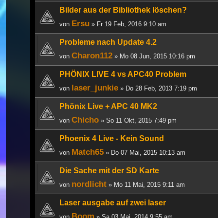
Bilder aus der Bibliothek löschen?
Ersu
von
» Fr 19 Feb, 2016 9:10 am
Probleme nach Update 4.2
Charon112
von
» Mo 08 Jun, 2015 10:16 pm
PHÖNIX LIVE 4 vs APC40 Problem
laser_junkie
von
» Do 28 Feb, 2013 7:19 pm
Phönix Live + APC 40 MK2
Chicho
von
» So 11 Okt, 2015 7:49 pm
Phoenix 4 Live - Kein Sound
Match65
von
» Do 07 Mai, 2015 10:13 am
Die Sache mit der SD Karte
nordlicht
von
» Mo 11 Mai, 2015 9:11 am
Laser ausgabe auf zwei laser
Boom
von
» Sa 03 Mai, 2014 9:55 am