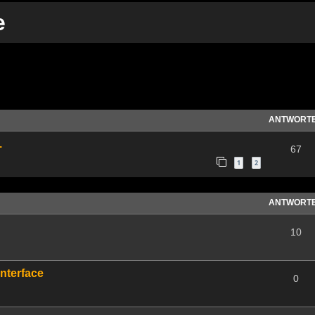
e
te Suche
ANTWORT
.
67
1
2
ANTWORT
10
Interface
0