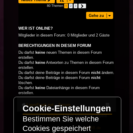
80 Themen
1
2
3
Nächste
Gehe zu
WER IST ONLINE?
Mitglieder in diesem Forum: 0 Mitglieder und 2 Gäste
BERECHTIGUNGEN IN DIESEM FORUM
Du darfst
keine
neuen Themen in diesem Forum
erstellen.
Du darfst
keine
Antworten zu Themen in diesem Forum
erstellen.
Du darfst deine Beiträge in diesem Forum
nicht
ändern.
Du darfst deine Beiträge in diesem Forum
nicht
löschen.
Du darfst
keine
Dateianhänge in diesem Forum
erstellen.
LaserFreak.net
Forum
Cookie-Einstellungen
Powered by
phpBB
® Forum Software © phpBB
Bestimmen Sie welche
Limited
Cookies gespeichert
Deutsche Übersetzung durch
phpBB.de