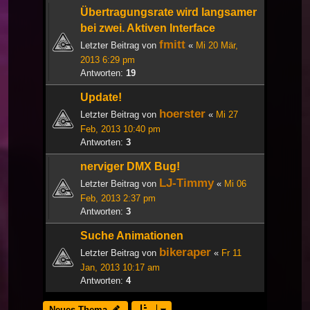
Übertragungsrate wird langsamer
bei zwei. Aktiven Interface
fmitt
Letzter Beitrag von
«
Mi 20 Mär,
2013 6:29 pm
Antworten:
19
Update!
hoerster
Letzter Beitrag von
«
Mi 27
Feb, 2013 10:40 pm
Antworten:
3
nerviger DMX Bug!
LJ-Timmy
Letzter Beitrag von
«
Mi 06
Feb, 2013 2:37 pm
Antworten:
3
Suche Animationen
bikeraper
Letzter Beitrag von
«
Fr 11
Jan, 2013 10:17 am
Antworten:
4
Neues Thema