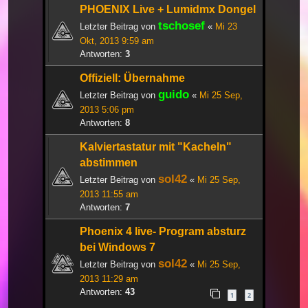
PHOENIX Live + Lumidmx Dongel
tschosef
Letzter Beitrag von
«
Mi 23
Okt, 2013 9:59 am
Antworten:
3
Offiziell: Übernahme
guido
Letzter Beitrag von
«
Mi 25 Sep,
2013 5:06 pm
Antworten:
8
Kalviertastatur mit "Kacheln"
abstimmen
sol42
Letzter Beitrag von
«
Mi 25 Sep,
2013 11:55 am
Antworten:
7
Phoenix 4 live- Program absturz
bei Windows 7
sol42
Letzter Beitrag von
«
Mi 25 Sep,
2013 11:29 am
Antworten:
43
1
2