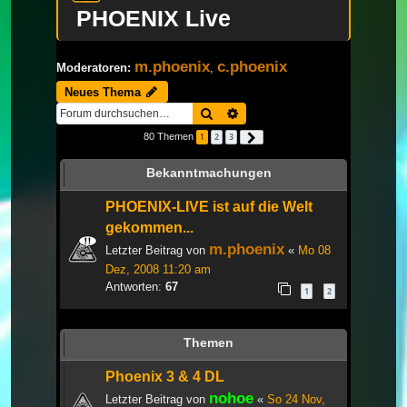
PHOENIX Live
m.phoenix
c.phoenix
Moderatoren:
,
Neues Thema
Suche
Erweiterte Suche
80 Themen
1
2
3
Nächste
Bekanntmachungen
PHOENIX-LIVE ist auf die Welt
gekommen...
m.phoenix
Letzter Beitrag von
«
Mo 08
Dez, 2008 11:20 am
Antworten:
67
1
2
Themen
Phoenix 3 & 4 DL
nohoe
Letzter Beitrag von
«
So 24 Nov,