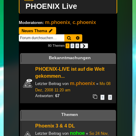
PHOENIX Live
m.phoenix
c.phoenix
Moderatoren:
,
Neues Thema
Suche
Erweiterte Suche
80 Themen
1
2
3
Nächste
Bekanntmachungen
PHOENIX-LIVE ist auf die Welt
gekommen...
m.phoenix
Letzter Beitrag von
«
Mo 08
Dez, 2008 11:20 am
Antworten:
67
1
2
Themen
Phoenix 3 & 4 DL
nohoe
Letzter Beitrag von
«
So 24 Nov,