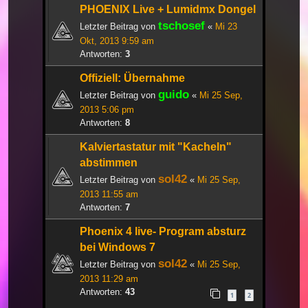
PHOENIX Live + Lumidmx Dongel
tschosef
Letzter Beitrag von
«
Mi 23
Okt, 2013 9:59 am
Antworten:
3
Offiziell: Übernahme
guido
Letzter Beitrag von
«
Mi 25 Sep,
2013 5:06 pm
Antworten:
8
Kalviertastatur mit "Kacheln"
abstimmen
sol42
Letzter Beitrag von
«
Mi 25 Sep,
2013 11:55 am
Antworten:
7
Phoenix 4 live- Program absturz
bei Windows 7
sol42
Letzter Beitrag von
«
Mi 25 Sep,
2013 11:29 am
Antworten:
43
1
2