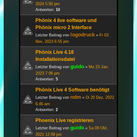
2024 5:50 pm
Antworten:
10
Phönix 4 live software und
Phönix micro 2 Interface
logodruck
Letzter Beitrag von
«
Fr 03
Nov, 2023 6:55 pm
Phönix Live 4.18
Installationsdatei
guido
Letzter Beitrag von
«
Mo 23 Jan,
2023 7:06 pm
Antworten:
5
Phönix Live 4 Software benötigt
ndm
Letzter Beitrag von
«
Di 20 Dez, 2022
6:46 am
Antworten:
2
Phoenix Live registrieren
guido
Letzter Beitrag von
«
Sa 09 Okt,
2021 12:09 pm