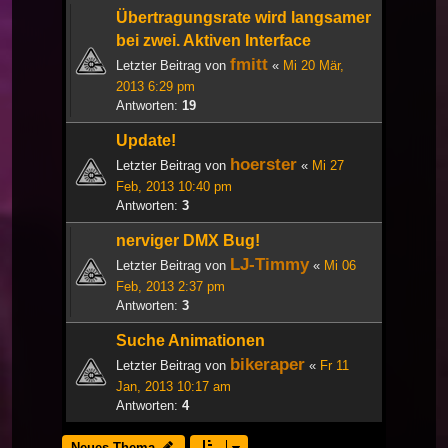
Übertragungsrate wird langsamer
bei zwei. Aktiven Interface
fmitt
Letzter Beitrag von
«
Mi 20 Mär,
2013 6:29 pm
Antworten:
19
Update!
hoerster
Letzter Beitrag von
«
Mi 27
Feb, 2013 10:40 pm
Antworten:
3
nerviger DMX Bug!
LJ-Timmy
Letzter Beitrag von
«
Mi 06
Feb, 2013 2:37 pm
Antworten:
3
Suche Animationen
bikeraper
Letzter Beitrag von
«
Fr 11
Jan, 2013 10:17 am
Antworten:
4
Neues Thema