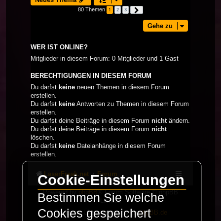
80 Themen
1
2
3
Nächste
Gehe zu
WER IST ONLINE?
Mitglieder in diesem Forum: 0 Mitglieder und 1 Gast
BERECHTIGUNGEN IN DIESEM FORUM
Du darfst
keine
neuen Themen in diesem Forum
erstellen.
Du darfst
keine
Antworten zu Themen in diesem Forum
erstellen.
Du darfst deine Beiträge in diesem Forum
nicht
ändern.
Du darfst deine Beiträge in diesem Forum
nicht
löschen.
Du darfst
keine
Dateianhänge in diesem Forum
erstellen.
LaserFreak.net
Forum
Cookie-Einstellungen
Powered by
phpBB
® Forum Software © phpBB
Bestimmen Sie welche
Limited
Cookies gespeichert
Deutsche Übersetzung durch
phpBB.de