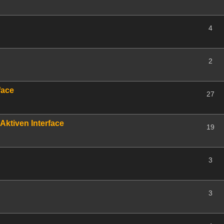
4
2
face
27
Aktiven Interface
19
3
3