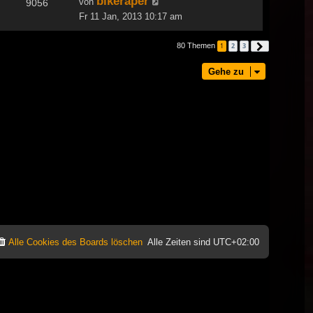
bikeraper
von
9056
Fr 11 Jan, 2013 10:17 am
80 Themen
1
2
3
Nächste
Gehe zu
Alle Cookies des Boards löschen
Alle Zeiten sind
UTC+02:00