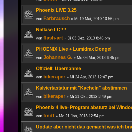
Phoenix LIVE 3.25
Farbrausch
von
» Mi 19 Mai, 2010 10:56 pm
Netlase LC??
flash-art
von
» Di 03 Dez, 2013 8:46 pm
PHOENIX Live + Lumidmx Dongel
Johannes G.
von
» Mo 06 Mai, 2013 6:45 pm
Offiziell: Übernahme
bikeraper
von
» Mi 24 Apr, 2013 12:47 pm
Kalviertastatur mit "Kacheln" abstimmen
bikeraper
von
» Mi 31 Okt, 2012 3:49 pm
Phoenix 4 live- Program absturz bei Windo
fmitt
von
» Mo 21 Jan, 2013 12:54 pm
Update aber nicht das gemacht was ich br