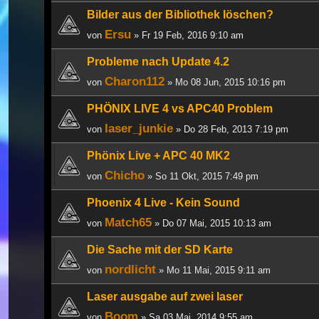
Bilder aus der Bibliothek löschen?
Ersu
von
» Fr 19 Feb, 2016 9:10 am
Probleme nach Update 4.2
Charon112
von
» Mo 08 Jun, 2015 10:16 pm
PHÖNIX LIVE 4 vs APC40 Problem
laser_junkie
von
» Do 28 Feb, 2013 7:19 pm
Phönix Live + APC 40 MK2
Chicho
von
» So 11 Okt, 2015 7:49 pm
Phoenix 4 Live - Kein Sound
Match65
von
» Do 07 Mai, 2015 10:13 am
Die Sache mit der SD Karte
nordlicht
von
» Mo 11 Mai, 2015 9:11 am
Laser ausgabe auf zwei laser
Boom
von
» Sa 03 Mai, 2014 9:55 am