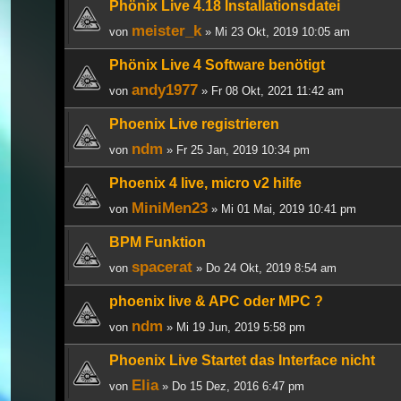
Phönix Live 4.18 Installationsdatei
meister_k
von
» Mi 23 Okt, 2019 10:05 am
Phönix Live 4 Software benötigt
andy1977
von
» Fr 08 Okt, 2021 11:42 am
Phoenix Live registrieren
ndm
von
» Fr 25 Jan, 2019 10:34 pm
Phoenix 4 live, micro v2 hilfe
MiniMen23
von
» Mi 01 Mai, 2019 10:41 pm
BPM Funktion
spacerat
von
» Do 24 Okt, 2019 8:54 am
phoenix live & APC oder MPC ?
ndm
von
» Mi 19 Jun, 2019 5:58 pm
Phoenix Live Startet das Interface nicht
Elia
von
» Do 15 Dez, 2016 6:47 pm