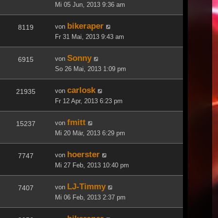
Mi 05 Jun, 2013 9:36 am
bikeraper
von
8119
Fr 31 Mai, 2013 9:43 am
Sonny
von
6915
So 26 Mai, 2013 1:09 pm
carlosk
von
21935
Fr 12 Apr, 2013 6:23 pm
fmitt
von
15237
Mi 20 Mär, 2013 6:29 pm
hoerster
von
7747
Mi 27 Feb, 2013 10:40 pm
LJ-Timmy
von
7407
Mi 06 Feb, 2013 2:37 pm