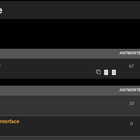
e
te Suche
ANTWORT
.
67
1
2
ANTWORT
10
Interface
0