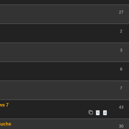
27
2
3
8
7
ws 7
43
1
2
auche
30