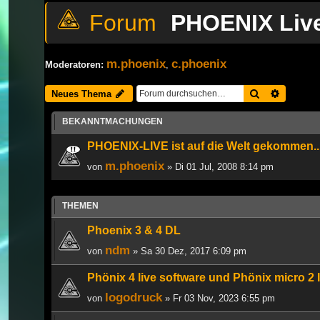
PHOENIX Liv
m.phoenix
c.phoenix
Moderatoren:
,
Suche
Erweiter
Neues Thema
BEKANNTMACHUNGEN
PHOENIX-LIVE ist auf die Welt gekommen..
m.phoenix
von
» Di 01 Jul, 2008 8:14 pm
THEMEN
Phoenix 3 & 4 DL
ndm
von
» Sa 30 Dez, 2017 6:09 pm
Phönix 4 live software und Phönix micro 2 
logodruck
von
» Fr 03 Nov, 2023 6:55 pm