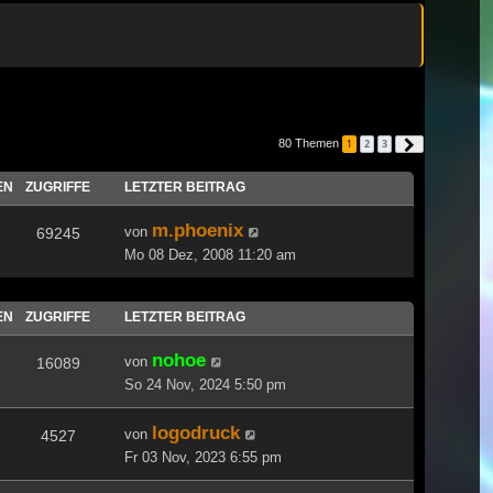
80 Themen
1
2
3
Nächste
EN
ZUGRIFFE
LETZTER BEITRAG
m.phoenix
von
69245
Mo 08 Dez, 2008 11:20 am
EN
ZUGRIFFE
LETZTER BEITRAG
nohoe
von
16089
So 24 Nov, 2024 5:50 pm
logodruck
von
4527
Fr 03 Nov, 2023 6:55 pm