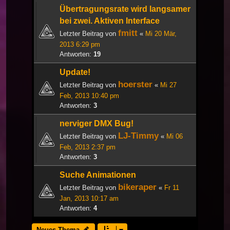
Übertragungsrate wird langsamer
bei zwei. Aktiven Interface
fmitt
Letzter Beitrag von
«
Mi 20 Mär,
2013 6:29 pm
Antworten:
19
Update!
hoerster
Letzter Beitrag von
«
Mi 27
Feb, 2013 10:40 pm
Antworten:
3
nerviger DMX Bug!
LJ-Timmy
Letzter Beitrag von
«
Mi 06
Feb, 2013 2:37 pm
Antworten:
3
Suche Animationen
bikeraper
Letzter Beitrag von
«
Fr 11
Jan, 2013 10:17 am
Antworten:
4
Neues Thema