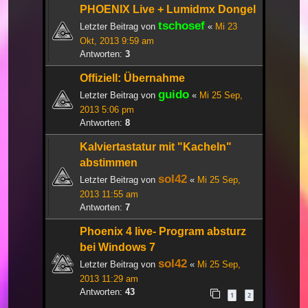
PHOENIX Live + Lumidmx Dongel
tschosef
Letzter Beitrag von
«
Mi 23
Okt, 2013 9:59 am
Antworten:
3
Offiziell: Übernahme
guido
Letzter Beitrag von
«
Mi 25 Sep,
2013 5:06 pm
Antworten:
8
Kalviertastatur mit "Kacheln"
abstimmen
sol42
Letzter Beitrag von
«
Mi 25 Sep,
2013 11:55 am
Antworten:
7
Phoenix 4 live- Program absturz
bei Windows 7
sol42
Letzter Beitrag von
«
Mi 25 Sep,
2013 11:29 am
Antworten:
43
1
2