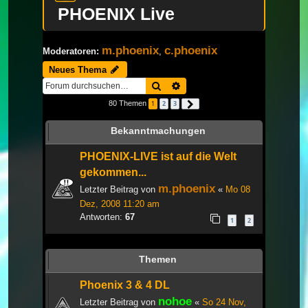
PHOENIX Live
m.phoenix
c.phoenix
Moderatoren:
,
Neues Thema
Suche
Erweiterte Suche
80 Themen
1
2
3
Nächste
Bekanntmachungen
PHOENIX-LIVE ist auf die Welt
gekommen...
m.phoenix
Letzter Beitrag von
«
Mo 08
Dez, 2008 11:20 am
Antworten:
67
1
2
Themen
Phoenix 3 & 4 DL
nohoe
Letzter Beitrag von
«
So 24 Nov,