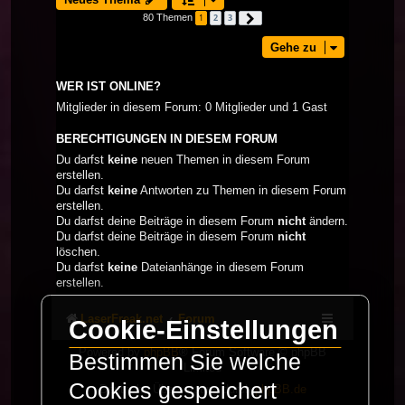
80 Themen
1
2
3
Nächste
Gehe zu
WER IST ONLINE?
Mitglieder in diesem Forum: 0 Mitglieder und 1 Gast
BERECHTIGUNGEN IN DIESEM FORUM
Du darfst
keine
neuen Themen in diesem Forum
erstellen.
Du darfst
keine
Antworten zu Themen in diesem Forum
erstellen.
Du darfst deine Beiträge in diesem Forum
nicht
ändern.
Du darfst deine Beiträge in diesem Forum
nicht
löschen.
Du darfst
keine
Dateianhänge in diesem Forum
erstellen.
LaserFreak.net
Forum
Cookie-Einstellungen
Powered by
phpBB
® Forum Software © phpBB
Bestimmen Sie welche
Limited
Cookies gespeichert
Deutsche Übersetzung durch
phpBB.de