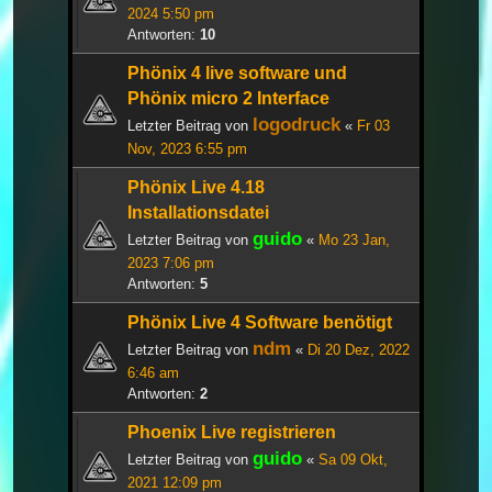
2024 5:50 pm
Antworten:
10
Phönix 4 live software und
Phönix micro 2 Interface
logodruck
Letzter Beitrag von
«
Fr 03
Nov, 2023 6:55 pm
Phönix Live 4.18
Installationsdatei
guido
Letzter Beitrag von
«
Mo 23 Jan,
2023 7:06 pm
Antworten:
5
Phönix Live 4 Software benötigt
ndm
Letzter Beitrag von
«
Di 20 Dez, 2022
6:46 am
Antworten:
2
Phoenix Live registrieren
guido
Letzter Beitrag von
«
Sa 09 Okt,
2021 12:09 pm