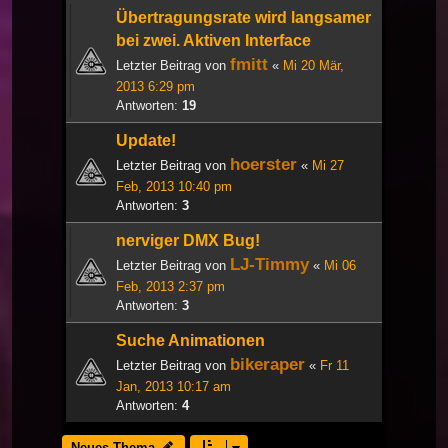
Übertragungsrate wird langsamer
bei zwei. Aktiven Interface
fmitt
Letzter Beitrag von
«
Mi 20 Mär,
2013 6:29 pm
Antworten:
19
Update!
hoerster
Letzter Beitrag von
«
Mi 27
Feb, 2013 10:40 pm
Antworten:
3
nerviger DMX Bug!
LJ-Timmy
Letzter Beitrag von
«
Mi 06
Feb, 2013 2:37 pm
Antworten:
3
Suche Animationen
bikeraper
Letzter Beitrag von
«
Fr 11
Jan, 2013 10:17 am
Antworten:
4
Neues Thema