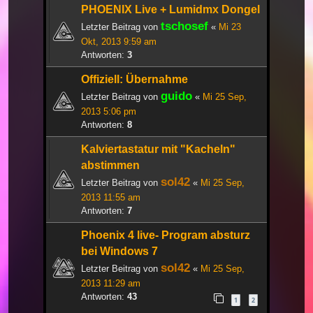
PHOENIX Live + Lumidmx Dongel
tschosef
Letzter Beitrag von
«
Mi 23
Okt, 2013 9:59 am
Antworten:
3
Offiziell: Übernahme
guido
Letzter Beitrag von
«
Mi 25 Sep,
2013 5:06 pm
Antworten:
8
Kalviertastatur mit "Kacheln"
abstimmen
sol42
Letzter Beitrag von
«
Mi 25 Sep,
2013 11:55 am
Antworten:
7
Phoenix 4 live- Program absturz
bei Windows 7
sol42
Letzter Beitrag von
«
Mi 25 Sep,
2013 11:29 am
Antworten:
43
1
2