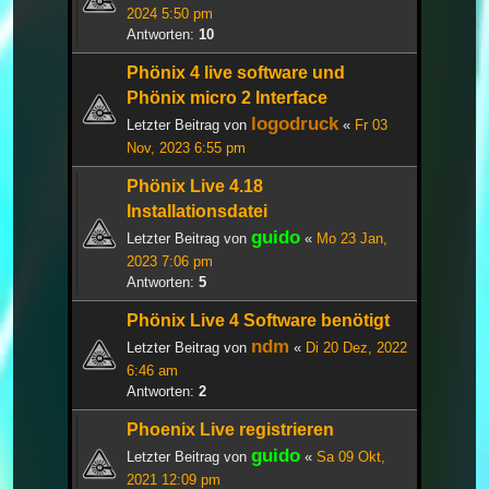
2024 5:50 pm
Antworten:
10
Phönix 4 live software und
Phönix micro 2 Interface
logodruck
Letzter Beitrag von
«
Fr 03
Nov, 2023 6:55 pm
Phönix Live 4.18
Installationsdatei
guido
Letzter Beitrag von
«
Mo 23 Jan,
2023 7:06 pm
Antworten:
5
Phönix Live 4 Software benötigt
ndm
Letzter Beitrag von
«
Di 20 Dez, 2022
6:46 am
Antworten:
2
Phoenix Live registrieren
guido
Letzter Beitrag von
«
Sa 09 Okt,
2021 12:09 pm