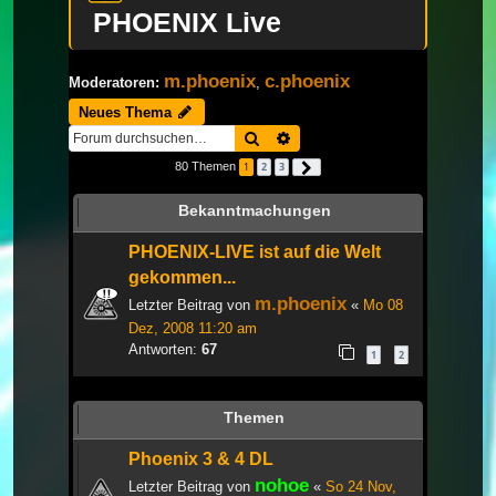
PHOENIX Live
m.phoenix
c.phoenix
Moderatoren:
,
Neues Thema
Suche
Erweiterte Suche
80 Themen
1
2
3
Nächste
Bekanntmachungen
PHOENIX-LIVE ist auf die Welt
gekommen...
m.phoenix
Letzter Beitrag von
«
Mo 08
Dez, 2008 11:20 am
Antworten:
67
1
2
Themen
Phoenix 3 & 4 DL
nohoe
Letzter Beitrag von
«
So 24 Nov,