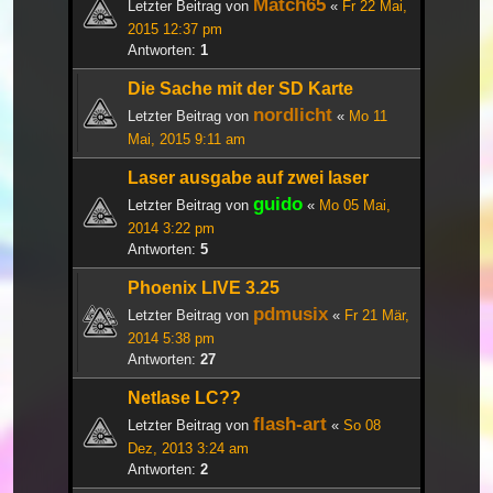
Match65
Letzter Beitrag von
«
Fr 22 Mai,
2015 12:37 pm
Antworten:
1
Die Sache mit der SD Karte
nordlicht
Letzter Beitrag von
«
Mo 11
Mai, 2015 9:11 am
Laser ausgabe auf zwei laser
guido
Letzter Beitrag von
«
Mo 05 Mai,
2014 3:22 pm
Antworten:
5
Phoenix LIVE 3.25
pdmusix
Letzter Beitrag von
«
Fr 21 Mär,
2014 5:38 pm
Antworten:
27
Netlase LC??
flash-art
Letzter Beitrag von
«
So 08
Dez, 2013 3:24 am
Antworten:
2