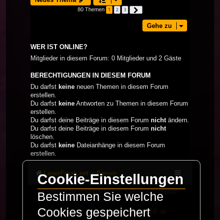
80 Themen
1
2
3
Nächste
Gehe zu
WER IST ONLINE?
Mitglieder in diesem Forum: 0 Mitglieder und 2 Gäste
BERECHTIGUNGEN IN DIESEM FORUM
Du darfst
keine
neuen Themen in diesem Forum
erstellen.
Du darfst
keine
Antworten zu Themen in diesem Forum
erstellen.
Du darfst deine Beiträge in diesem Forum
nicht
ändern.
Du darfst deine Beiträge in diesem Forum
nicht
löschen.
Du darfst
keine
Dateianhänge in diesem Forum
erstellen.
LaserFreak.net
Forum
Cookie-Einstellungen
Powered by
phpBB
® Forum Software © phpBB
Bestimmen Sie welche
Limited
Cookies gespeichert
Deutsche Übersetzung durch
phpBB.de