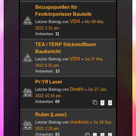
Bezugsquellen für
Festkörperlaser Bauteile
VDX
Letzter Beitrag von
«
Mo 09 Mai,
2022 2:31 pm
Antworten:
11
TEA / TERP Stickstofflaser
Baubericht
VDX
Letzter Beitrag von
«
Sa 07 Mai,
2022 6:55 pm
Antworten:
15
Pr:Ylf Laser
Death
Letzter Beitrag von
«
Do 27 Jan,
2022 10:16 pm
Antworten:
69
1
2
Rubin (Laser)
medusa
Letzter Beitrag von
«
Sa 18 Dez,
2021 2:20 pm
Antworten:
83
1
2
3