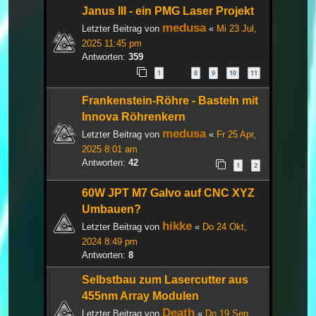
Janus III - ein PMG Laser Projekt
medusa
Letzter Beitrag von
«
Mi 23 Jul,
2025 11:45 pm
Antworten:
359
1
8
9
10
11
…
Frankenstein-Röhre - Basteln mit
Innova Röhrenkern
medusa
Letzter Beitrag von
«
Fr 25 Apr,
2025 8:01 am
Antworten:
42
1
2
60W JPT M7 Galvo auf CNC XYZ
Umbauen?
hikke
Letzter Beitrag von
«
Do 24 Okt,
2024 8:49 pm
Antworten:
8
Selbstbau zum Lasercutter aus
455nm Array Modulen
Death
Letzter Beitrag von
«
Do 19 Sep,