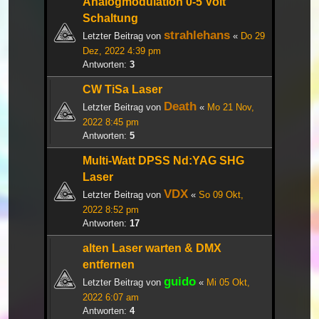
Analogmodulation 0-5 Volt
Schaltung
strahlehans
Letzter Beitrag von
«
Do 29
Dez, 2022 4:39 pm
Antworten:
3
CW TiSa Laser
Death
Letzter Beitrag von
«
Mo 21 Nov,
2022 8:45 pm
Antworten:
5
Multi-Watt DPSS Nd:YAG SHG
Laser
VDX
Letzter Beitrag von
«
So 09 Okt,
2022 8:52 pm
Antworten:
17
alten Laser warten & DMX
entfernen
guido
Letzter Beitrag von
«
Mi 05 Okt,
2022 6:07 am
Antworten:
4