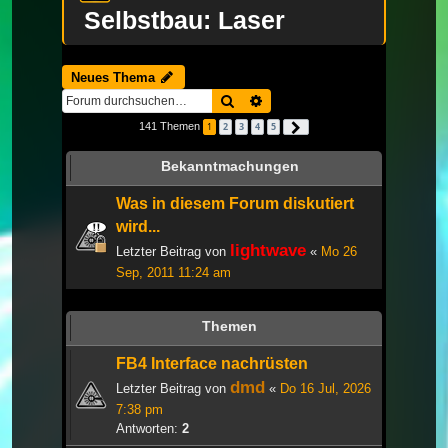
Selbstbau: Laser
Neues Thema
Suche
Erweiterte Suche
141 Themen
1
2
3
4
5
Nächste
Bekanntmachungen
Was in diesem Forum diskutiert
wird...
lightwave
Letzter Beitrag von
«
Mo 26
Sep, 2011 11:24 am
Themen
FB4 Interface nachrüsten
dmd
Letzter Beitrag von
«
Do 16 Jul, 2026
7:38 pm
Antworten:
2