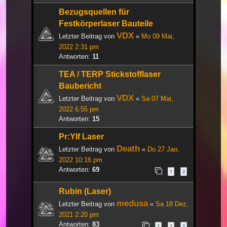
Bezugsquellen für
Festkörperlaser Bauteile
VDX
Letzter Beitrag von
«
Mo 09 Mai,
2022 2:31 pm
Antworten:
11
TEA / TERP Stickstofflaser
Baubericht
VDX
Letzter Beitrag von
«
Sa 07 Mai,
2022 6:55 pm
Antworten:
15
Pr:Ylf Laser
Death
Letzter Beitrag von
«
Do 27 Jan,
2022 10:16 pm
Antworten:
69
1
2
Rubin (Laser)
medusa
Letzter Beitrag von
«
Sa 18 Dez,
2021 2:20 pm
Antworten:
83
1
2
3