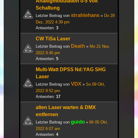
Analogmodulation 0-5 Volt
Schaltung
strahlehans
Letzter Beitrag von
«
Do 29
Dez, 2022 4:39 pm
Antworten:
3
CW TiSa Laser
Death
Letzter Beitrag von
«
Mo 21 Nov,
2022 8:45 pm
Antworten:
5
Multi-Watt DPSS Nd:YAG SHG
Laser
VDX
Letzter Beitrag von
«
So 09 Okt,
2022 8:52 pm
Antworten:
17
alten Laser warten & DMX
entfernen
guido
Letzter Beitrag von
«
Mi 05 Okt,
2022 6:07 am
Antworten:
4