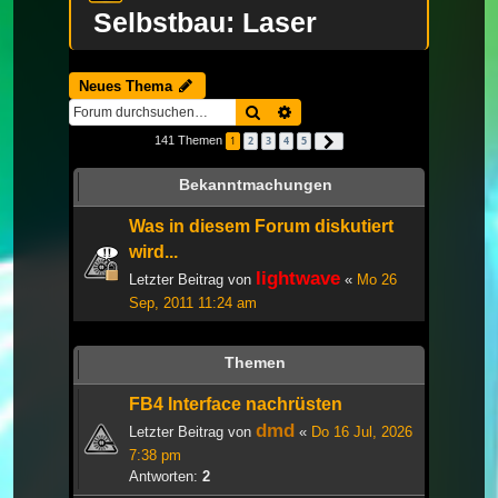
Selbstbau: Laser
Neues Thema
Suche
Erweiterte Suche
141 Themen
1
2
3
4
5
Nächste
Bekanntmachungen
Was in diesem Forum diskutiert
wird...
lightwave
Letzter Beitrag von
«
Mo 26
Sep, 2011 11:24 am
Themen
FB4 Interface nachrüsten
dmd
Letzter Beitrag von
«
Do 16 Jul, 2026
7:38 pm
Antworten:
2