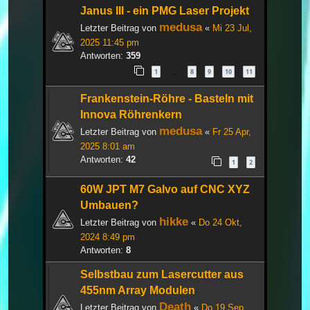
Janus III - ein PMG Laser Projekt
medusa
Letzter Beitrag von
«
Mi 23 Jul,
2025 11:45 pm
Antworten:
359
1
8
9
10
11
…
Frankenstein-Röhre - Basteln mit
Innova Röhrenkern
medusa
Letzter Beitrag von
«
Fr 25 Apr,
2025 8:01 am
Antworten:
42
1
2
60W JPT M7 Galvo auf CNC XYZ
Umbauen?
hikke
Letzter Beitrag von
«
Do 24 Okt,
2024 8:49 pm
Antworten:
8
Selbstbau zum Lasercutter aus
455nm Array Modulen
Death
Letzter Beitrag von
«
Do 19 Sep,