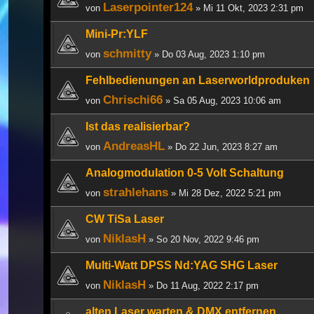
Laserpointer124
von
» Mi 11 Okt, 2023 2:31 pm
Mini-Pr:YLF
schmitty
von
» Do 03 Aug, 2023 1:10 pm
Fehlbedienungen an Laserworldproduken
Chrischi66
von
» Sa 05 Aug, 2023 10:06 am
Ist das realisierbar?
AndreasHL
von
» Do 22 Jun, 2023 8:27 am
Analogmodulation 0-5 Volt Schaltung
strahlehans
von
» Mi 28 Dez, 2022 5:21 pm
CW TiSa Laser
NiklasH
von
» So 20 Nov, 2022 9:46 pm
Multi-Watt DPSS Nd:YAG SHG Laser
NiklasH
von
» Do 11 Aug, 2022 2:17 pm
alten Laser warten & DMX entfernen