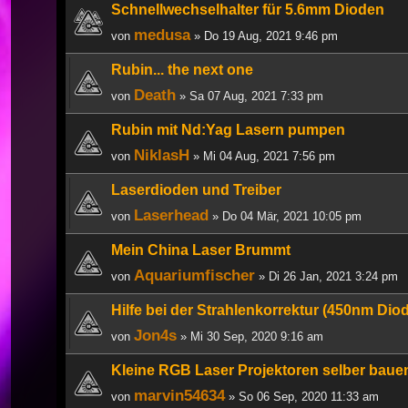
Schnellwechselhalter für 5.6mm Dioden
medusa
von
» Do 19 Aug, 2021 9:46 pm
Rubin... the next one
Death
von
» Sa 07 Aug, 2021 7:33 pm
Rubin mit Nd:Yag Lasern pumpen
NiklasH
von
» Mi 04 Aug, 2021 7:56 pm
Laserdioden und Treiber
Laserhead
von
» Do 04 Mär, 2021 10:05 pm
Mein China Laser Brummt
Aquariumfischer
von
» Di 26 Jan, 2021 3:24 pm
Hilfe bei der Strahlenkorrektur (450nm Dio
Jon4s
von
» Mi 30 Sep, 2020 9:16 am
Kleine RGB Laser Projektoren selber baue
marvin54634
von
» So 06 Sep, 2020 11:33 am