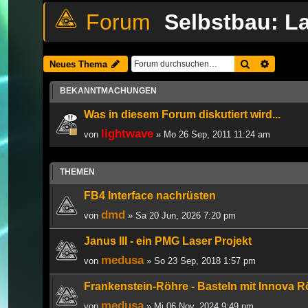
Selbstbau: L
Suche
Erweiter
Neues Thema
BEKANNTMACHUNGEN
Was in diesem Forum diskutiert wird...
lightwave
von
» Mo 26 Sep, 2011 11:24 am
THEMEN
FB4 Interface nachrüsten
dmd
von
» Sa 20 Jun, 2026 7:20 pm
Janus III - ein PMG Laser Projekt
medusa
von
» So 23 Sep, 2018 1:57 pm
Frankenstein-Röhre - Basteln mit Innova 
medusa
von
» Mi 06 Nov, 2024 9:49 pm