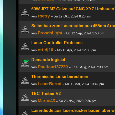
60W JPT M7 Galvo auf CNC XYZ Umbauen
roetty
von
» Sa 19 Okt, 2024 8:25 am
Selbstbau zum Lasercutter aus 455nm Arr
FroschLight
von
» Do 12 Sep, 2024 1:58 pm
Laser Controller Probleme
ottidj10
von
» Mo 15 Apr, 2024 12:33 pm
Demande logiciel
Paulfauri37230
von
» Fr 16 Aug, 2024 7:30 pm
Thermische Linse berechnen
LaserBernd
von
» Mi 06 Mär, 2024 10:49 pm
TEC-Treiber V2
Marco43
von
» So 26 Nov, 2023 5:36 pm
Laserdiode aus laserdrucker bauen aber w