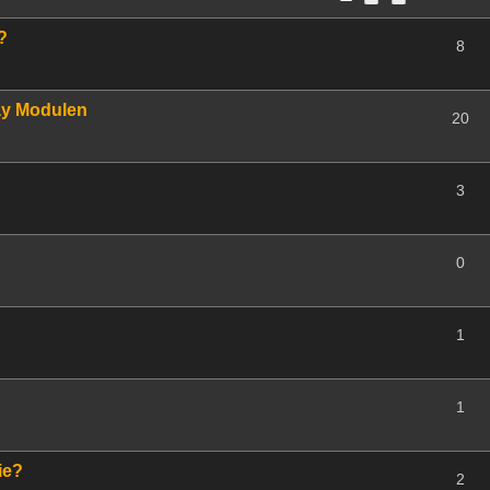
?
8
ay Modulen
20
3
0
1
1
ie?
2