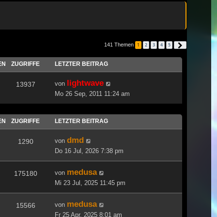
141 Themen
1
2
3
4
5
Nächste
EN
ZUGRIFFE
LETZTER BEITRAG
lightwave
von
13937
Mo 26 Sep, 2011 11:24 am
EN
ZUGRIFFE
LETZTER BEITRAG
dmd
von
1290
Do 16 Jul, 2026 7:38 pm
medusa
von
175180
Mi 23 Jul, 2025 11:45 pm
medusa
von
15566
Fr 25 Apr, 2025 8:01 am