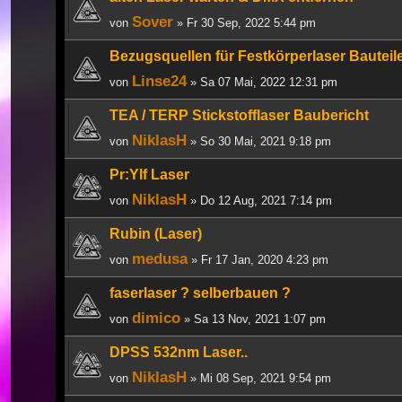
Sover
von
» Fr 30 Sep, 2022 5:44 pm
Bezugsquellen für Festkörperlaser Bauteil
Linse24
von
» Sa 07 Mai, 2022 12:31 pm
TEA / TERP Stickstofflaser Baubericht
NiklasH
von
» So 30 Mai, 2021 9:18 pm
Pr:Ylf Laser
NiklasH
von
» Do 12 Aug, 2021 7:14 pm
Rubin (Laser)
medusa
von
» Fr 17 Jan, 2020 4:23 pm
faserlaser ? selberbauen ?
dimico
von
» Sa 13 Nov, 2021 1:07 pm
DPSS 532nm Laser..
NiklasH
von
» Mi 08 Sep, 2021 9:54 pm