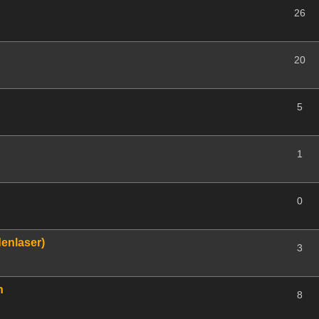
26
20
5
1
0
denlaser)
3
n
8