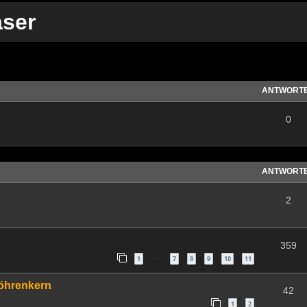
aser
te Suche
ANTWORT
0
ANTWORT
2
359
1
7
8
9
10
11
…
Röhrenkern
42
1
2