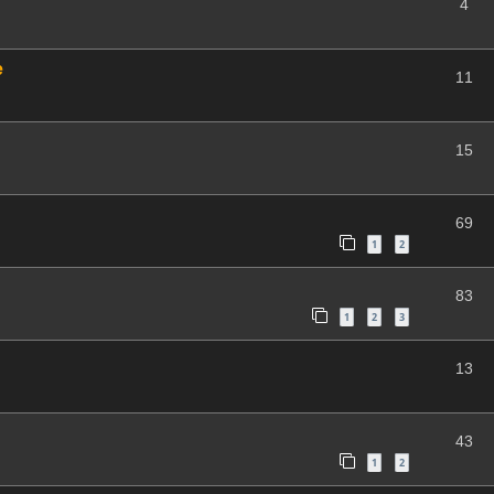
4
e
11
15
69
1
2
83
1
2
3
13
43
1
2