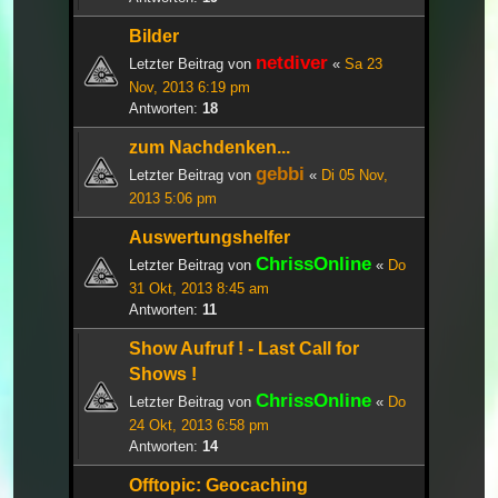
Bilder
netdiver
Letzter Beitrag von
«
Sa 23
Nov, 2013 6:19 pm
Antworten:
18
zum Nachdenken...
gebbi
Letzter Beitrag von
«
Di 05 Nov,
2013 5:06 pm
Auswertungshelfer
ChrissOnline
Letzter Beitrag von
«
Do
31 Okt, 2013 8:45 am
Antworten:
11
Show Aufruf ! - Last Call for
Shows !
ChrissOnline
Letzter Beitrag von
«
Do
24 Okt, 2013 6:58 pm
Antworten:
14
Offtopic: Geocaching