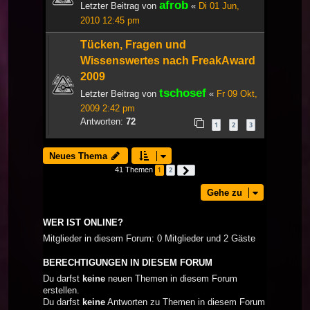
afrob
Letzter Beitrag von
«
Di 01 Jun,
2010 12:45 pm
Tücken, Fragen und
Wissenswertes nach FreakAward
2009
tschosef
Letzter Beitrag von
«
Fr 09 Okt,
2009 2:42 pm
Antworten:
72
1
2
3
Neues Thema
41 Themen
1
2
Nächste
Gehe zu
WER IST ONLINE?
Mitglieder in diesem Forum: 0 Mitglieder und 2 Gäste
BERECHTIGUNGEN IN DIESEM FORUM
Du darfst
keine
neuen Themen in diesem Forum
erstellen.
Du darfst
keine
Antworten zu Themen in diesem Forum