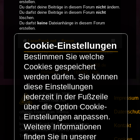
erstellen.
Du darfst deine Beiträge in diesem Forum
nicht
ändern.
Du darfst deine Beiträge in diesem Forum
nicht
löschen.
Du darfst
keine
Dateianhänge in diesem Forum
erstellen.
LaserFreak.net
Forum
Cookie-Einstellungen
Powered by
phpBB
® Forum Software © phpBB
Bestimmen Sie welche
Limited
Cookies gespeichert
Deutsche Übersetzung durch
phpBB.de
PRIVACY_LINK
|
TERMS_LINK
werden dürfen. Sie können
diese Einstellungen
© Copyright 2025 -
jederzeit in der Fußzeile
Impressum
LaserFreak.net
über die Option Cookie-
LaserFreak ist ein freies und
Datenschut
offenes Forum zum Thema
Einstellungen anpassen.
Lasershowtechnik. Wir sind nicht
kommerziell und die Banner auf dieser
Weitere Informationen
Kontakt
Seite finanzieren die Server und den
finden Sie in unserer
Traffic. Einnahmen von Fan Artikeln
Cookies