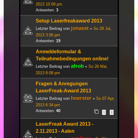
2013 10:09 pm
Antworten:
3
Setup Laserfreakaward 2013
jonasst
Letzter Beitrag von
«
So 28 Jul,
2013 3:06 pm
Antworten:
19
Anmeldeformular &
Teilnahmebedingungen online!
afrob
Letzter Beitrag von
«
So 26 Mai,
2013 8:08 pm
Fragen & Anregungen
LaserFreak-Award 2013
hoerster
Letzter Beitrag von
«
So 07 Apr,
2013 6:34 pm
Antworten:
40
1
2
LaserFreak Award 2013 -
2.11.2013 - Aalen