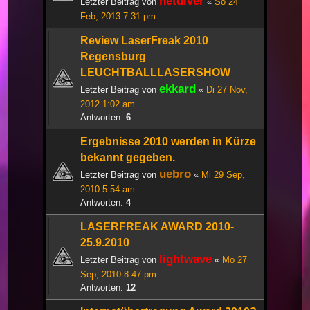
netdiver
Letzter Beitrag von
«
So 24
Feb, 2013 7:31 pm
Review LaserFreak 2010
Regensburg
LEUCHTBALLLASERSHOW
ekkard
Letzter Beitrag von
«
Di 27 Nov,
2012 1:02 am
Antworten:
6
Ergebnisse 2010 werden in Kürze
bekannt gegeben.
uebro
Letzter Beitrag von
«
Mi 29 Sep,
2010 5:54 am
Antworten:
4
LASERFREAK AWARD 2010-
25.9.2010
lightwave
Letzter Beitrag von
«
Mo 27
Sep, 2010 8:47 pm
Antworten:
12