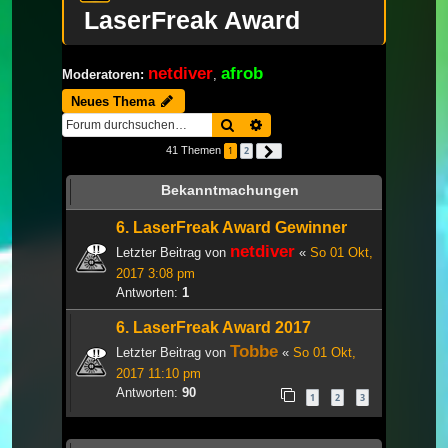
LaserFreak Award
netdiver
afrob
Moderatoren:
,
Neues Thema
Suche
Erweiterte Suche
41 Themen
1
2
Nächste
Bekanntmachungen
6. LaserFreak Award Gewinner
netdiver
Letzter Beitrag von
«
So 01 Okt,
2017 3:08 pm
Antworten:
1
6. LaserFreak Award 2017
Tobbe
Letzter Beitrag von
«
So 01 Okt,
2017 11:10 pm
Antworten:
90
1
2
3