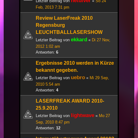
netdiver
Letzter Beitrag von
«
So 24
Feb, 2013 7:31 pm
Review LaserFreak 2010
Regensburg
LEUCHTBALLLASERSHOW
ekkard
Letzter Beitrag von
«
Di 27 Nov,
2012 1:02 am
Antworten:
6
Ergebnisse 2010 werden in Kürze
bekannt gegeben.
uebro
Letzter Beitrag von
«
Mi 29 Sep,
2010 5:54 am
Antworten:
4
LASERFREAK AWARD 2010-
25.9.2010
lightwave
Letzter Beitrag von
«
Mo 27
Sep, 2010 8:47 pm
Antworten:
12