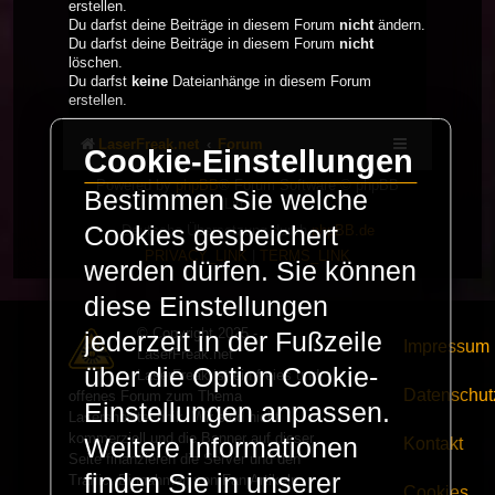
erstellen.
Du darfst deine Beiträge in diesem Forum
nicht
ändern.
Du darfst deine Beiträge in diesem Forum
nicht
löschen.
Du darfst
keine
Dateianhänge in diesem Forum
erstellen.
LaserFreak.net
Forum
Cookie-Einstellungen
Powered by
phpBB
® Forum Software © phpBB
Bestimmen Sie welche
Limited
Cookies gespeichert
Deutsche Übersetzung durch
phpBB.de
PRIVACY_LINK
|
TERMS_LINK
werden dürfen. Sie können
diese Einstellungen
© Copyright 2025 -
jederzeit in der Fußzeile
Impressum
LaserFreak.net
über die Option Cookie-
LaserFreak ist ein freies und
Datenschut
offenes Forum zum Thema
Einstellungen anpassen.
Lasershowtechnik. Wir sind nicht
kommerziell und die Banner auf dieser
Weitere Informationen
Kontakt
Seite finanzieren die Server und den
finden Sie in unserer
Traffic. Einnahmen von Fan Artikeln
Cookies