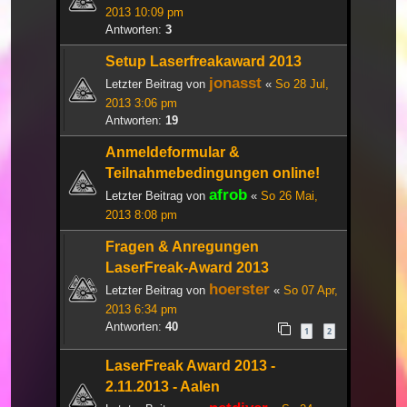
2013 10:09 pm
Antworten:
3
Setup Laserfreakaward 2013
jonasst
Letzter Beitrag von
«
So 28 Jul,
2013 3:06 pm
Antworten:
19
Anmeldeformular &
Teilnahmebedingungen online!
afrob
Letzter Beitrag von
«
So 26 Mai,
2013 8:08 pm
Fragen & Anregungen
LaserFreak-Award 2013
hoerster
Letzter Beitrag von
«
So 07 Apr,
2013 6:34 pm
Antworten:
40
1
2
LaserFreak Award 2013 -
2.11.2013 - Aalen