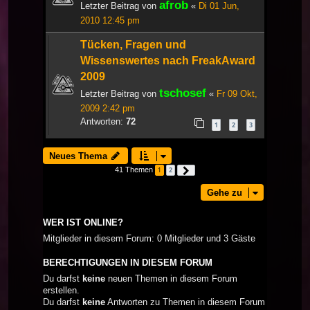
afrob
Letzter Beitrag von
«
Di 01 Jun,
2010 12:45 pm
Tücken, Fragen und
Wissenswertes nach FreakAward
2009
tschosef
Letzter Beitrag von
«
Fr 09 Okt,
2009 2:42 pm
Antworten:
72
1
2
3
Neues Thema
41 Themen
1
2
Nächste
Gehe zu
WER IST ONLINE?
Mitglieder in diesem Forum: 0 Mitglieder und 3 Gäste
BERECHTIGUNGEN IN DIESEM FORUM
Du darfst
keine
neuen Themen in diesem Forum
erstellen.
Du darfst
keine
Antworten zu Themen in diesem Forum