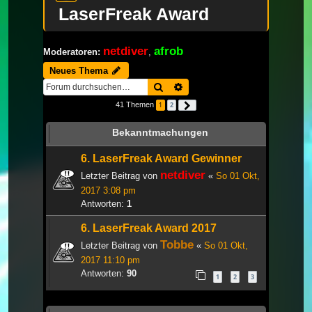
LaserFreak Award
netdiver
afrob
Moderatoren:
,
Neues Thema
Suche
Erweiterte Suche
41 Themen
1
2
Nächste
Bekanntmachungen
6. LaserFreak Award Gewinner
netdiver
Letzter Beitrag von
«
So 01 Okt,
2017 3:08 pm
Antworten:
1
6. LaserFreak Award 2017
Tobbe
Letzter Beitrag von
«
So 01 Okt,
2017 11:10 pm
Antworten:
90
1
2
3