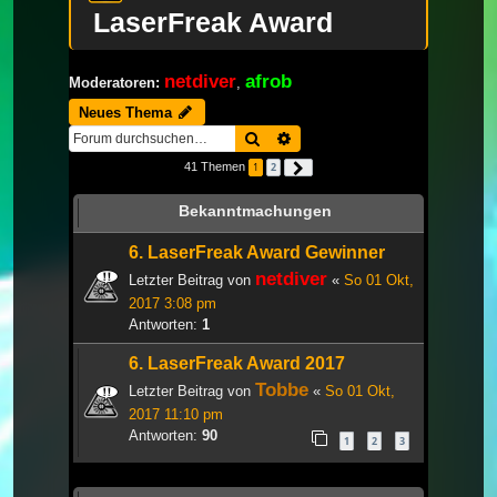
LaserFreak Award
netdiver
afrob
Moderatoren:
,
Neues Thema
Suche
Erweiterte Suche
41 Themen
1
2
Nächste
Bekanntmachungen
6. LaserFreak Award Gewinner
netdiver
Letzter Beitrag von
«
So 01 Okt,
2017 3:08 pm
Antworten:
1
6. LaserFreak Award 2017
Tobbe
Letzter Beitrag von
«
So 01 Okt,
2017 11:10 pm
Antworten:
90
1
2
3