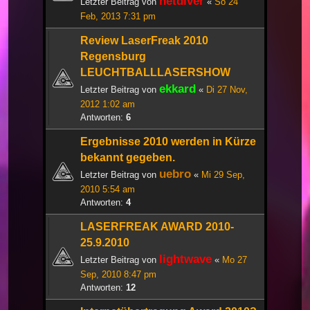
netdiver
Letzter Beitrag von
«
So 24
Feb, 2013 7:31 pm
Review LaserFreak 2010
Regensburg
LEUCHTBALLLASERSHOW
ekkard
Letzter Beitrag von
«
Di 27 Nov,
2012 1:02 am
Antworten:
6
Ergebnisse 2010 werden in Kürze
bekannt gegeben.
uebro
Letzter Beitrag von
«
Mi 29 Sep,
2010 5:54 am
Antworten:
4
LASERFREAK AWARD 2010-
25.9.2010
lightwave
Letzter Beitrag von
«
Mo 27
Sep, 2010 8:47 pm
Antworten:
12