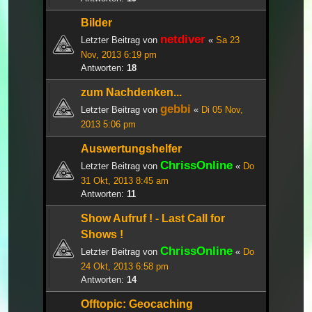
Bilder
netdiver
Letzter Beitrag von
«
Sa 23
Nov, 2013 6:19 pm
Antworten:
18
zum Nachdenken...
gebbi
Letzter Beitrag von
«
Di 05 Nov,
2013 5:06 pm
Auswertungshelfer
ChrissOnline
Letzter Beitrag von
«
Do
31 Okt, 2013 8:45 am
Antworten:
11
Show Aufruf ! - Last Call for
Shows !
ChrissOnline
Letzter Beitrag von
«
Do
24 Okt, 2013 6:58 pm
Antworten:
14
Offtopic: Geocaching