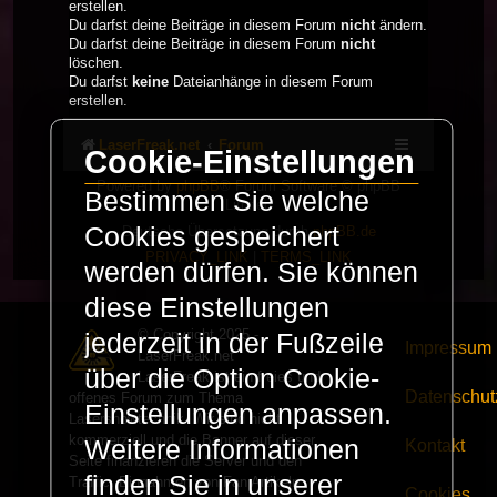
erstellen.
Du darfst deine Beiträge in diesem Forum
nicht
ändern.
Du darfst deine Beiträge in diesem Forum
nicht
löschen.
Du darfst
keine
Dateianhänge in diesem Forum
erstellen.
LaserFreak.net
Forum
Cookie-Einstellungen
Powered by
phpBB
® Forum Software © phpBB
Bestimmen Sie welche
Limited
Cookies gespeichert
Deutsche Übersetzung durch
phpBB.de
PRIVACY_LINK
|
TERMS_LINK
werden dürfen. Sie können
diese Einstellungen
© Copyright 2025 -
jederzeit in der Fußzeile
Impressum
LaserFreak.net
über die Option Cookie-
LaserFreak ist ein freies und
Datenschut
offenes Forum zum Thema
Einstellungen anpassen.
Lasershowtechnik. Wir sind nicht
kommerziell und die Banner auf dieser
Weitere Informationen
Kontakt
Seite finanzieren die Server und den
finden Sie in unserer
Traffic. Einnahmen von Fan Artikeln
Cookies