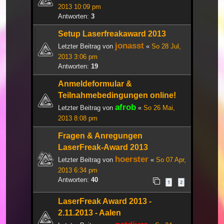
2013 10:09 pm
Antworten:
3
Setup Laserfreakaward 2013
jonasst
Letzter Beitrag von
«
So 28 Jul,
2013 3:06 pm
Antworten:
19
Anmeldeformular &
Teilnahmebedingungen online!
afrob
Letzter Beitrag von
«
So 26 Mai,
2013 8:08 pm
Fragen & Anregungen
LaserFreak-Award 2013
hoerster
Letzter Beitrag von
«
So 07 Apr,
2013 6:34 pm
Antworten:
40
1
2
LaserFreak Award 2013 -
2.11.2013 - Aalen