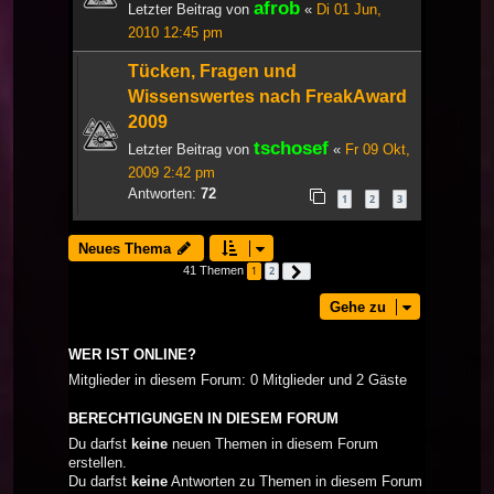
afrob
Letzter Beitrag von
«
Di 01 Jun,
2010 12:45 pm
Tücken, Fragen und
Wissenswertes nach FreakAward
2009
tschosef
Letzter Beitrag von
«
Fr 09 Okt,
2009 2:42 pm
Antworten:
72
1
2
3
Neues Thema
41 Themen
1
2
Nächste
Gehe zu
WER IST ONLINE?
Mitglieder in diesem Forum: 0 Mitglieder und 2 Gäste
BERECHTIGUNGEN IN DIESEM FORUM
Du darfst
keine
neuen Themen in diesem Forum
erstellen.
Du darfst
keine
Antworten zu Themen in diesem Forum