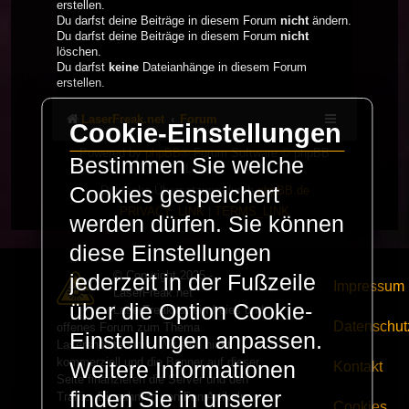
erstellen.
Du darfst deine Beiträge in diesem Forum
nicht
ändern.
Du darfst deine Beiträge in diesem Forum
nicht
löschen.
Du darfst
keine
Dateianhänge in diesem Forum
erstellen.
LaserFreak.net
Forum
Cookie-Einstellungen
Powered by
phpBB
® Forum Software © phpBB
Bestimmen Sie welche
Limited
Cookies gespeichert
Deutsche Übersetzung durch
phpBB.de
PRIVACY_LINK
|
TERMS_LINK
werden dürfen. Sie können
diese Einstellungen
© Copyright 2025 -
jederzeit in der Fußzeile
Impressum
LaserFreak.net
über die Option Cookie-
LaserFreak ist ein freies und
Datenschut
offenes Forum zum Thema
Einstellungen anpassen.
Lasershowtechnik. Wir sind nicht
kommerziell und die Banner auf dieser
Weitere Informationen
Kontakt
Seite finanzieren die Server und den
finden Sie in unserer
Traffic. Einnahmen von Fan Artikeln
Cookies