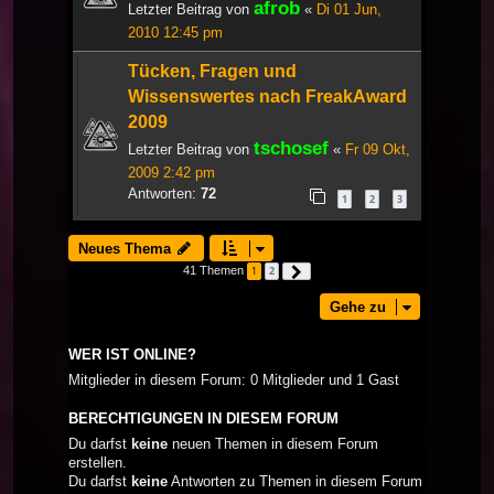
afrob
Letzter Beitrag von
«
Di 01 Jun,
2010 12:45 pm
Tücken, Fragen und
Wissenswertes nach FreakAward
2009
tschosef
Letzter Beitrag von
«
Fr 09 Okt,
2009 2:42 pm
Antworten:
72
1
2
3
Neues Thema
41 Themen
1
2
Nächste
Gehe zu
WER IST ONLINE?
Mitglieder in diesem Forum: 0 Mitglieder und 1 Gast
BERECHTIGUNGEN IN DIESEM FORUM
Du darfst
keine
neuen Themen in diesem Forum
erstellen.
Du darfst
keine
Antworten zu Themen in diesem Forum