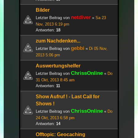
Bilder
netdiver
Letzter Beitrag von
«
Sa 23
Nov, 2013 6:19 pm
Antworten:
18
zum Nachdenken...
gebbi
Letzter Beitrag von
«
Di 05 Nov,
2013 5:06 pm
Auswertungshelfer
ChrissOnline
Letzter Beitrag von
«
Do
31 Okt, 2013 8:45 am
Antworten:
11
Show Aufruf ! - Last Call for
Shows !
ChrissOnline
Letzter Beitrag von
«
Do
24 Okt, 2013 6:58 pm
Antworten:
14
Offtopic: Geocaching