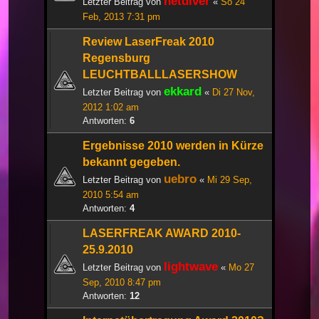
netdiver
Letzter Beitrag von
«
So 24
Feb, 2013 7:31 pm
Review LaserFreak 2010
Regensburg
LEUCHTBALLLASERSHOW
ekkard
Letzter Beitrag von
«
Di 27 Nov,
2012 1:02 am
Antworten:
6
Ergebnisse 2010 werden in Kürze
bekannt gegeben.
uebro
Letzter Beitrag von
«
Mi 29 Sep,
2010 5:54 am
Antworten:
4
LASERFREAK AWARD 2010-
25.9.2010
lightwave
Letzter Beitrag von
«
Mo 27
Sep, 2010 8:47 pm
Antworten:
12