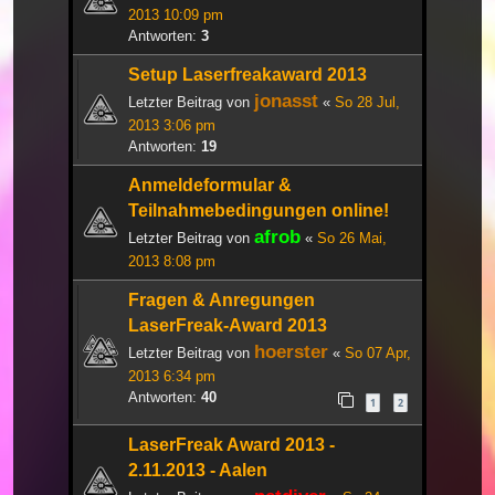
2013 10:09 pm
Antworten:
3
Setup Laserfreakaward 2013
jonasst
Letzter Beitrag von
«
So 28 Jul,
2013 3:06 pm
Antworten:
19
Anmeldeformular &
Teilnahmebedingungen online!
afrob
Letzter Beitrag von
«
So 26 Mai,
2013 8:08 pm
Fragen & Anregungen
LaserFreak-Award 2013
hoerster
Letzter Beitrag von
«
So 07 Apr,
2013 6:34 pm
Antworten:
40
1
2
LaserFreak Award 2013 -
2.11.2013 - Aalen