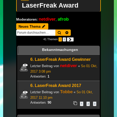
LaserFreak Award
netdiver
afrob
Moderatoren:
,
Neues Thema
Suche
Erweiterte Suche
41 Themen
1
2
Nächste
Bekanntmachungen
6. LaserFreak Award Gewinner
netdiver
Letzter Beitrag von
«
So 01 Okt,
2017 3:08 pm
Antworten:
1
6. LaserFreak Award 2017
Tobbe
Letzter Beitrag von
«
So 01 Okt,
2017 11:10 pm
Antworten:
90
1
2
3