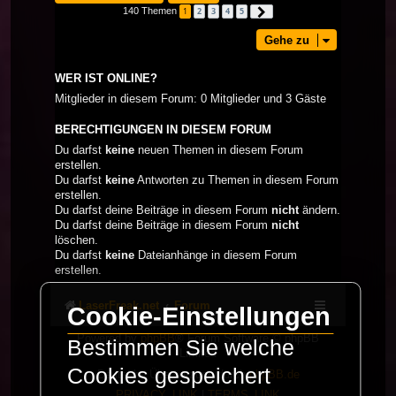
140 Themen
1
2
3
4
5
Nächste
Gehe zu
WER IST ONLINE?
Mitglieder in diesem Forum: 0 Mitglieder und 3 Gäste
BERECHTIGUNGEN IN DIESEM FORUM
Du darfst
keine
neuen Themen in diesem Forum
erstellen.
Du darfst
keine
Antworten zu Themen in diesem Forum
erstellen.
Du darfst deine Beiträge in diesem Forum
nicht
ändern.
Du darfst deine Beiträge in diesem Forum
nicht
löschen.
Du darfst
keine
Dateianhänge in diesem Forum
erstellen.
LaserFreak.net
Forum
Cookie-Einstellungen
Powered by
phpBB
® Forum Software © phpBB
Bestimmen Sie welche
Limited
Cookies gespeichert
Deutsche Übersetzung durch
phpBB.de
PRIVACY_LINK
|
TERMS_LINK