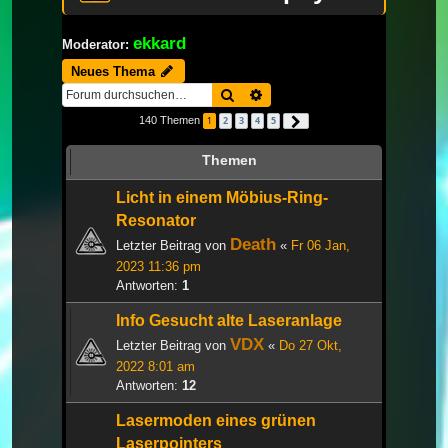
ekkard
Moderator:
Neues Thema
Suche
Erweiterte Suche
140 Themen
1
2
3
4
5
Nächste
Themen
Licht in einem Möbius-Ring-
Resonator
Death
Letzter Beitrag von
«
Fr 06 Jan,
2023 11:36 pm
Antworten:
1
Info Gesucht alte Laseranlage
VDX
Letzter Beitrag von
«
Do 27 Okt,
2022 8:01 am
Antworten:
12
Lasermoden eines grünen
Laserpointers