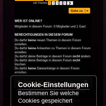
140 Themen
1
2
3
4
5
Nächste
Gehe zu
WER IST ONLINE?
Mitglieder in diesem Forum: 0 Mitglieder und 1 Gast
BERECHTIGUNGEN IN DIESEM FORUM
Du darfst
keine
neuen Themen in diesem Forum
erstellen.
Du darfst
keine
Antworten zu Themen in diesem Forum
erstellen.
Du darfst deine Beiträge in diesem Forum
nicht
ändern.
Du darfst deine Beiträge in diesem Forum
nicht
löschen.
Du darfst
keine
Dateianhänge in diesem Forum
erstellen.
LaserFreak.net
Forum
Cookie-Einstellungen
Powered by
phpBB
® Forum Software © phpBB
Bestimmen Sie welche
Limited
Cookies gespeichert
Deutsche Übersetzung durch
phpBB.de
PRIVACY_LINK
|
TERMS_LINK