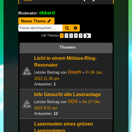
ekkard
Moderator:
Neues Thema
Suche
Erweiterte Suche
140 Themen
1
2
3
4
5
Nächste
Themen
Licht in einem Möbius-Ring-
Resonator
Death
Letzter Beitrag von
«
Fr 06 Jan,
2023 11:36 pm
Antworten:
1
Info Gesucht alte Laseranlage
VDX
Letzter Beitrag von
«
Do 27 Okt,
2022 8:01 am
Antworten:
12
Lasermoden eines grünen
Laserpointers