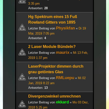
3:35 pm
Antworten:
28
Hg Spektrum eines 15 Fuß
Rowland Gitters von 1895
Physikfan
Letzter Beitrag von
«
Di 19
Mär, 2019 7:05 pm
Antworten:
4
2 Laser Module Bündeln?
maurix
Letzter Beitrag von
«
Mi 13 Feb,
2019 1:37 pm
LaserProjektor dimmen durch
grau getöntes Glas
RMLuepu
Letzter Beitrag von
«
Mi 02
Jan, 2019 8:22 am
Antworten:
13
Divergenzwinkel umrechnen
ekkard
Letzter Beitrag von
«
Mo 03 Dez,
2018 5:25 pm