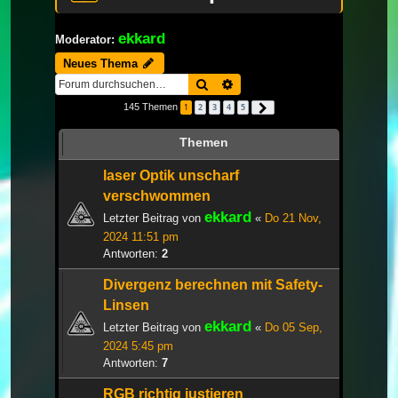
ekkard
Moderator:
Neues Thema
Suche
Erweiterte Suche
145 Themen
1
2
3
4
5
Nächste
Themen
laser Optik unscharf
verschwommen
ekkard
Letzter Beitrag von
«
Do 21 Nov,
2024 11:51 pm
Antworten:
2
Divergenz berechnen mit Safety-
Linsen
ekkard
Letzter Beitrag von
«
Do 05 Sep,
2024 5:45 pm
Antworten:
7
RGB richtig justieren