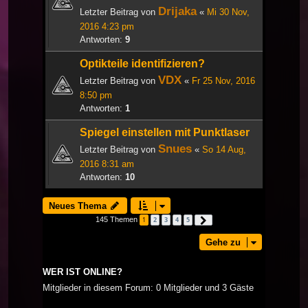
Drijaka
Letzter Beitrag von
«
Mi 30 Nov,
2016 4:23 pm
Antworten:
9
Optikteile identifizieren?
VDX
Letzter Beitrag von
«
Fr 25 Nov, 2016
8:50 pm
Antworten:
1
Spiegel einstellen mit Punktlaser
Snues
Letzter Beitrag von
«
So 14 Aug,
2016 8:31 am
Antworten:
10
Neues Thema
145 Themen
1
2
3
4
5
Nächste
Gehe zu
WER IST ONLINE?
Mitglieder in diesem Forum: 0 Mitglieder und 3 Gäste