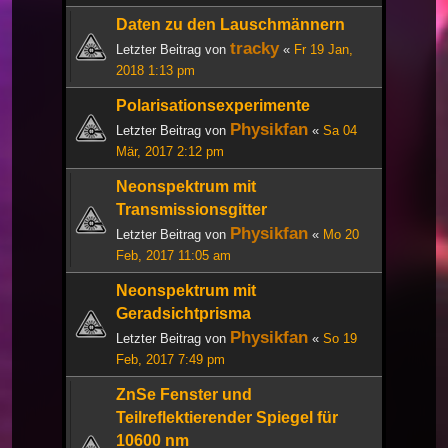
Daten zu den Lauschmännern
tracky
Letzter Beitrag von
«
Fr 19 Jan,
2018 1:13 pm
Polarisationsexperimente
Physikfan
Letzter Beitrag von
«
Sa 04
Mär, 2017 2:12 pm
Neonspektrum mit
Transmissionsgitter
Physikfan
Letzter Beitrag von
«
Mo 20
Feb, 2017 11:05 am
Neonspektrum mit
Geradsichtprisma
Physikfan
Letzter Beitrag von
«
So 19
Feb, 2017 7:49 pm
ZnSe Fenster und
Teilreflektierender Spiegel für
10600 nm