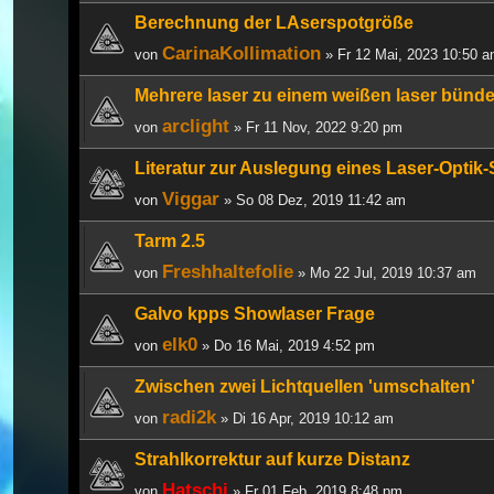
Berechnung der LAserspotgröße
CarinaKollimation
von
» Fr 12 Mai, 2023 10:50 
Mehrere laser zu einem weißen laser bünde
arclight
von
» Fr 11 Nov, 2022 9:20 pm
Literatur zur Auslegung eines Laser-Optik
Viggar
von
» So 08 Dez, 2019 11:42 am
Tarm 2.5
Freshhaltefolie
von
» Mo 22 Jul, 2019 10:37 am
Galvo kpps Showlaser Frage
elk0
von
» Do 16 Mai, 2019 4:52 pm
Zwischen zwei Lichtquellen 'umschalten'
radi2k
von
» Di 16 Apr, 2019 10:12 am
Strahlkorrektur auf kurze Distanz
Hatschi
von
» Fr 01 Feb, 2019 8:48 pm