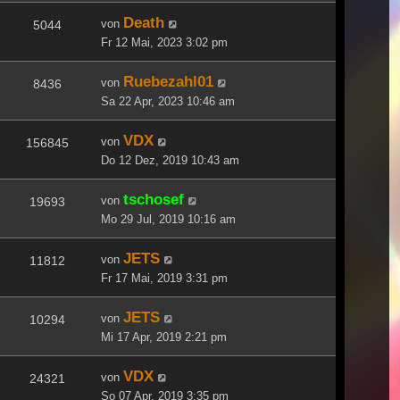
Death
von
5044
Fr 12 Mai, 2023 3:02 pm
Ruebezahl01
von
8436
Sa 22 Apr, 2023 10:46 am
VDX
von
156845
Do 12 Dez, 2019 10:43 am
tschosef
von
19693
Mo 29 Jul, 2019 10:16 am
JETS
von
11812
Fr 17 Mai, 2019 3:31 pm
JETS
von
10294
Mi 17 Apr, 2019 2:21 pm
VDX
von
24321
So 07 Apr, 2019 3:35 pm