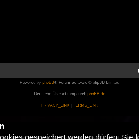
Powered by
phpBB
® Forum Software © phpBB Limited
Deutsche Übersetzung durch
phpBB.de
PRIVACY_LINK
|
TERMS_LINK
en
okies gespeichert werden dürfen. Sie 
Lasershowtechnik. Wir sind nicht kommerziell und die Banner auf dieser Seit