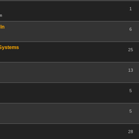
1
am
ln
6
-Systems
25
13
5
5
28