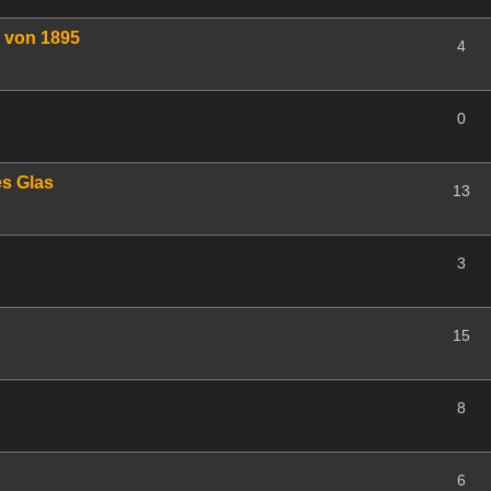
 von 1895
4
0
es Glas
13
3
15
8
6