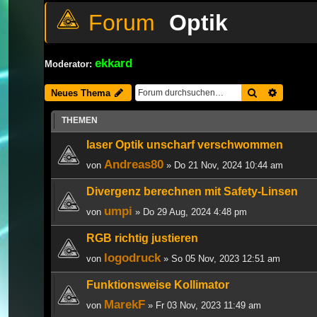
Optik
ekkard
Moderator:
Suche
Erweiter
Neues Thema
THEMEN
laser Optik unscharf verschwommen
Andreas80
von
» Do 21 Nov, 2024 10:44 am
Divergenz berechnen mit Safety-Linsen
umpi
von
» Do 29 Aug, 2024 4:48 pm
RGB richtig justieren
logodruck
von
» So 05 Nov, 2023 12:51 am
Funktionsweise Kollimator
MarekF
von
» Fr 03 Nov, 2023 11:49 am