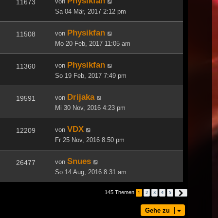
Physikfan
von
11673
Sa 04 Mär, 2017 2:12 pm
Physikfan
von
11508
Mo 20 Feb, 2017 11:05 am
Physikfan
von
11360
So 19 Feb, 2017 7:49 pm
Drijaka
von
19591
Mi 30 Nov, 2016 4:23 pm
VDX
von
12209
Fr 25 Nov, 2016 8:50 pm
Snues
von
26477
So 14 Aug, 2016 8:31 am
145 Themen
1
2
3
4
5
Nächste
Gehe zu