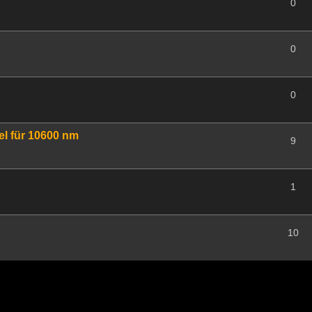
0
0
0
el für 10600 nm
9
1
10