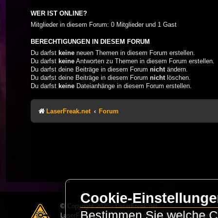
WER IST ONLINE?
Mitglieder in diesem Forum: 0 Mitglieder und 1 Gast
BERECHTIGUNGEN IN DIESEM FORUM
Du darfst
keine
neuen Themen in diesem Forum erstellen.
Du darfst
keine
Antworten zu Themen in diesem Forum erstellen.
Du darfst deine Beiträge in diesem Forum
nicht
ändern.
Du darfst deine Beiträge in diesem Forum
nicht
löschen.
Du darfst
keine
Dateianhänge in diesem Forum erstellen.
LaserFreak.net
Forum
Cookie-Einstellung
© Copyright 2025 - LaserFreak.net
Bestimmen Sie welche Co
LaserFreak ist ein freies und offenes Forum zum Thema 