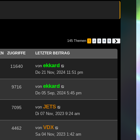
145 Themen
1
2
3
4
5
Nächste
EN
ZUGRIFFE
LETZTER BEITRAG
ekkard
von
11640
Do 21 Nov, 2024 11:51 pm
ekkard
von
9716
Do 05 Sep, 2024 5:45 pm
JETS
von
7095
Di 07 Nov, 2023 9:24 am
VDX
von
4462
Sa 04 Nov, 2023 1:42 am