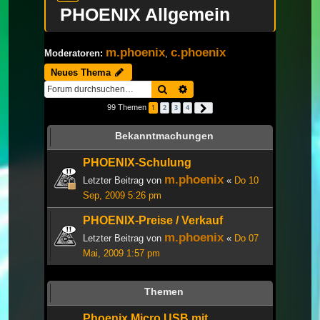
PHOENIX Allgemein
m.phoenix
c.phoenix
Moderatoren:
,
Neues Thema
Suche
Erweiterte Suche
99 Themen
1
2
3
4
Nächste
Bekanntmachungen
PHOENIX-Schulung
m.phoenix
Letzter Beitrag von
«
Do 10
Sep, 2009 5:26 pm
PHOENIX-Preise / Verkauf
m.phoenix
Letzter Beitrag von
«
Do 07
Mai, 2009 1:57 pm
Themen
Phoenix Micro USB mit