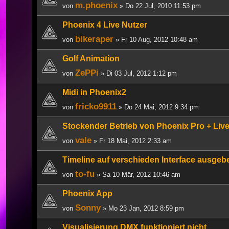
m.phoenix
von
» Do 22 Jul, 2010 11:53 pm
Phoenix 4 Live Nutzer
bikeraper
von
» Fr 10 Aug, 2012 10:48 am
Golf Animation
ZePPi
von
» Di 03 Jul, 2012 1:12 pm
Midi in Phoenix2
fricko9911
von
» Do 24 Mai, 2012 9:34 pm
Stockender Betrieb von Phoenix Pro + Liv
vale
von
» Fr 18 Mai, 2012 2:33 am
Timeline auf verschieden Interface ausgeb
to-fu
von
» Sa 10 Mär, 2012 10:46 am
Phoenix App
Sonny
von
» Mo 23 Jan, 2012 8:59 pm
Visualisierung DMX funktioniert nicht