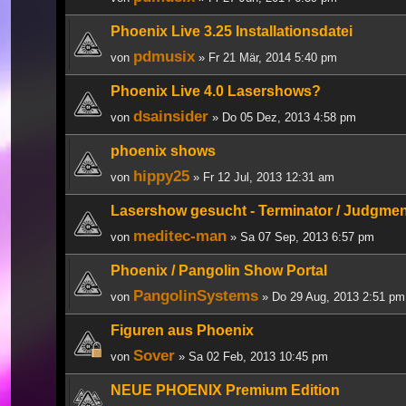
Phoenix Live 3.25 Installationsdatei
pdmusix
von
» Fr 21 Mär, 2014 5:40 pm
Phoenix Live 4.0 Lasershows?
dsainsider
von
» Do 05 Dez, 2013 4:58 pm
phoenix shows
hippy25
von
» Fr 12 Jul, 2013 12:31 am
Lasershow gesucht - Terminator / Judgme
meditec-man
von
» Sa 07 Sep, 2013 6:57 pm
Phoenix / Pangolin Show Portal
PangolinSystems
von
» Do 29 Aug, 2013 2:51 pm
Figuren aus Phoenix
Sover
von
» Sa 02 Feb, 2013 10:45 pm
NEUE PHOENIX Premium Edition