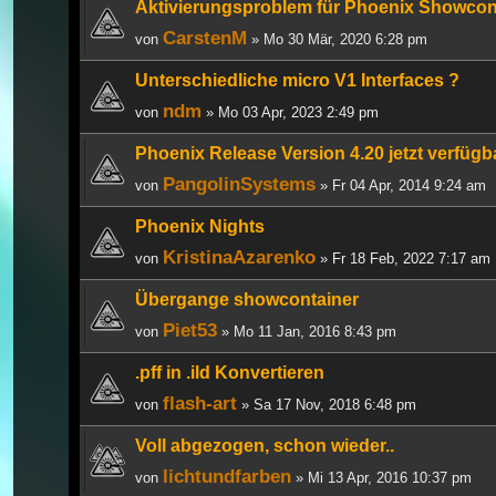
Aktivierungsproblem für Phoenix Showcont
CarstenM
von
» Mo 30 Mär, 2020 6:28 pm
Unterschiedliche micro V1 Interfaces ?
ndm
von
» Mo 03 Apr, 2023 2:49 pm
Phoenix Release Version 4.20 jetzt verfügb
PangolinSystems
von
» Fr 04 Apr, 2014 9:24 am
Phoenix Nights
KristinaAzarenko
von
» Fr 18 Feb, 2022 7:17 am
Übergange showcontainer
Piet53
von
» Mo 11 Jan, 2016 8:43 pm
.pff in .ild Konvertieren
flash-art
von
» Sa 17 Nov, 2018 6:48 pm
Voll abgezogen, schon wieder..
lichtundfarben
von
» Mi 13 Apr, 2016 10:37 pm