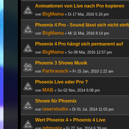
Animationen von Live nach Pro kopieren
BigMama
von
» Di 17 Mai, 2016 5:16 pm
Phoenix 4 Pro - Sound lässt sich nicht ein
BigMama
von
» Mi 11 Mai, 2016 8:14 pm
Phoenix 4 Pro hängt sich permanent auf
BigMama
von
» So 08 Mai, 2016 12:57 pm
Phoenix 3 Shows Musik
Farbrausch
von
» Fr 15 Jan, 2010 1:22 am
Phoenix Live oder Pro ?
MAB
von
» So 02 Nov, 2014 6:08 pm
Shows für Phoenix
laserstudio
von
» Di 01 Jul, 2014 11:03 pm
Wert Phoenix 4 + Phoenix 4 Live
pdmusix
von
» Fr 27 Jun, 2014 6:39 pm