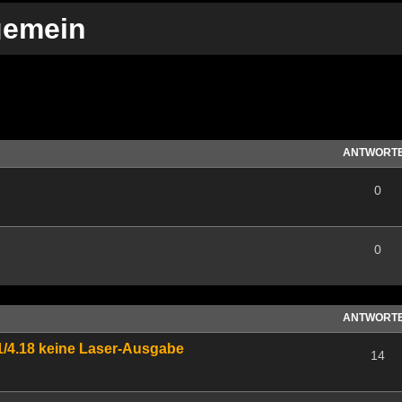
gemein
te Suche
ANTWORT
0
0
ANTWORT
1/4.18 keine Laser-Ausgabe
14