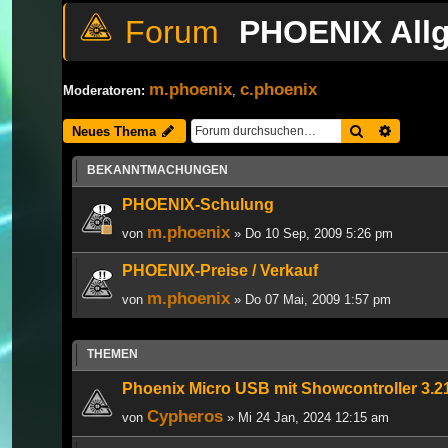
PHOENIX All
m.phoenix
c.phoenix
Moderatoren:
,
Suche
Erweiter
Neues Thema
BEKANNTMACHUNGEN
PHOENIX-Schulung
m.phoenix
von
» Do 10 Sep, 2009 5:26 pm
PHOENIX-Preise / Verkauf
m.phoenix
von
» Do 07 Mai, 2009 1:57 pm
THEMEN
Phoenix Micro USB mit Showcontroller 3.2
Cypheros
von
» Mi 24 Jan, 2024 12:15 am