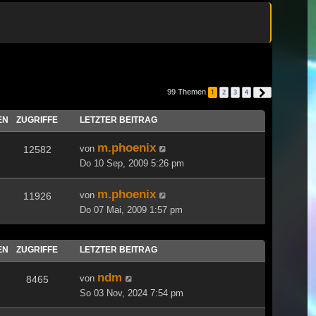
99 Themen
1
2
3
4
Nächste
EN
ZUGRIFFE
LETZTER BEITRAG
m.phoenix
von
12582
Do 10 Sep, 2009 5:26 pm
m.phoenix
von
11926
Do 07 Mai, 2009 1:57 pm
EN
ZUGRIFFE
LETZTER BEITRAG
ndm
von
8465
So 03 Nov, 2024 7:54 pm