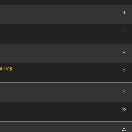
4
1
1
nt Day
0
0
28
25