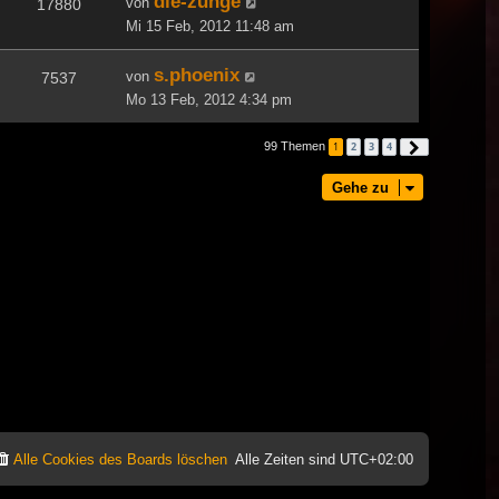
die-zunge
von
17880
Mi 15 Feb, 2012 11:48 am
s.phoenix
von
7537
Mo 13 Feb, 2012 4:34 pm
99 Themen
1
2
3
4
Nächste
Gehe zu
Alle Cookies des Boards löschen
Alle Zeiten sind
UTC+02:00