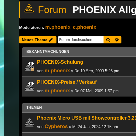
PHOENIX All
m.phoenix
c.phoenix
Moderatoren:
,
Suche
Erweiter
Neues Thema
BEKANNTMACHUNGEN
PHOENIX-Schulung
m.phoenix
von
» Do 10 Sep, 2009 5:26 pm
PHOENIX-Preise / Verkauf
m.phoenix
von
» Do 07 Mai, 2009 1:57 pm
THEMEN
Phoenix Micro USB mit Showcontroller 3.2
Cypheros
von
» Mi 24 Jan, 2024 12:15 am