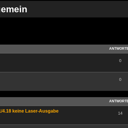
gemein
te Suche
ANTWORT
0
0
ANTWORT
1/4.18 keine Laser-Ausgabe
14