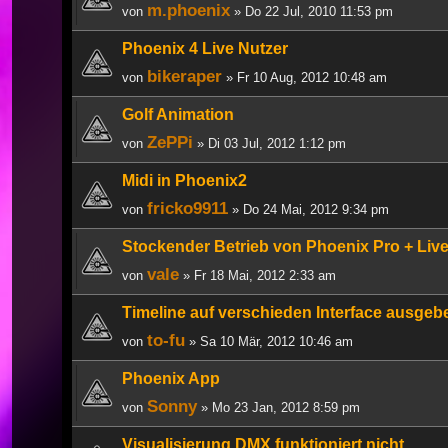
m.phoenix
von
» Do 22 Jul, 2010 11:53 pm
Phoenix 4 Live Nutzer
bikeraper
von
» Fr 10 Aug, 2012 10:48 am
Golf Animation
ZePPi
von
» Di 03 Jul, 2012 1:12 pm
Midi in Phoenix2
fricko9911
von
» Do 24 Mai, 2012 9:34 pm
Stockender Betrieb von Phoenix Pro + Liv
vale
von
» Fr 18 Mai, 2012 2:33 am
Timeline auf verschieden Interface ausgeb
to-fu
von
» Sa 10 Mär, 2012 10:46 am
Phoenix App
Sonny
von
» Mo 23 Jan, 2012 8:59 pm
Visualisierung DMX funktioniert nicht