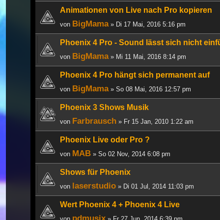
Animationen von Live nach Pro kopieren
BigMama
von
» Di 17 Mai, 2016 5:16 pm
Phoenix 4 Pro - Sound lässt sich nicht ein
BigMama
von
» Mi 11 Mai, 2016 8:14 pm
Phoenix 4 Pro hängt sich permanent auf
BigMama
von
» So 08 Mai, 2016 12:57 pm
Phoenix 3 Shows Musik
Farbrausch
von
» Fr 15 Jan, 2010 1:22 am
Phoenix Live oder Pro ?
MAB
von
» So 02 Nov, 2014 6:08 pm
Shows für Phoenix
laserstudio
von
» Di 01 Jul, 2014 11:03 pm
Wert Phoenix 4 + Phoenix 4 Live
pdmusix
von
» Fr 27 Jun, 2014 6:39 pm