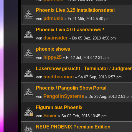
Phoenix Live 3.25 Installationsdatei
pdmusix
von
» Fr 21 Mär, 2014 5:40 pm
Phoenix Live 4.0 Lasershows?
dsainsider
von
» Do 05 Dez, 2013 4:58 pm
phoenix shows
hippy25
von
» Fr 12 Jul, 2013 12:31 am
Lasershow gesucht - Terminator / Judgme
meditec-man
von
» Sa 07 Sep, 2013 6:57 pm
Phoenix / Pangolin Show Portal
PangolinSystems
von
» Do 29 Aug, 2013 2:51 pm
Figuren aus Phoenix
Sover
von
» Sa 02 Feb, 2013 10:45 pm
NEUE PHOENIX Premium Edition