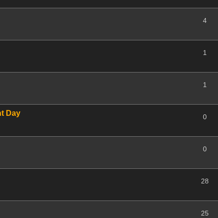
4
1
1
nt Day
0
0
28
25