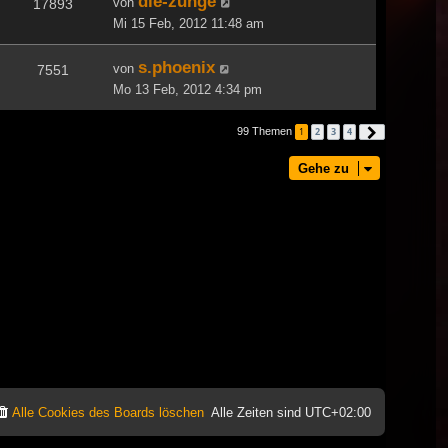
die-zunge
von
17893
Mi 15 Feb, 2012 11:48 am
s.phoenix
von
7551
Mo 13 Feb, 2012 4:34 pm
99 Themen
1
2
3
4
Nächste
Gehe zu
Alle Cookies des Boards löschen
Alle Zeiten sind
UTC+02:00