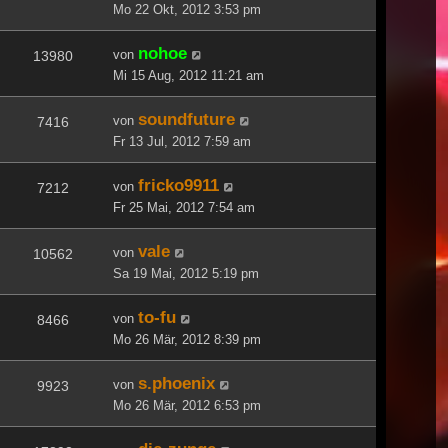
Mo 22 Okt, 2012 3:53 pm
nohoe
von
13980
Mi 15 Aug, 2012 11:21 am
soundfuture
von
7416
Fr 13 Jul, 2012 7:59 am
fricko9911
von
7212
Fr 25 Mai, 2012 7:54 am
vale
von
10562
Sa 19 Mai, 2012 5:19 pm
to-fu
von
8466
Mo 26 Mär, 2012 8:39 pm
s.phoenix
von
9923
Mo 26 Mär, 2012 6:53 pm