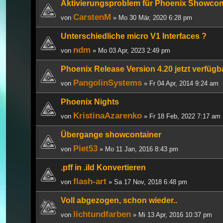
Aktivierungsproblem für Phoenix Showcont
CarstenM
von
» Mo 30 Mär, 2020 6:28 pm
Unterschiedliche micro V1 Interfaces ?
ndm
von
» Mo 03 Apr, 2023 2:49 pm
Phoenix Release Version 4.20 jetzt verfügb
PangolinSystems
von
» Fr 04 Apr, 2014 9:24 am
Phoenix Nights
KristinaAzarenko
von
» Fr 18 Feb, 2022 7:17 am
Übergange showcontainer
Piet53
von
» Mo 11 Jan, 2016 8:43 pm
.pff in .ild Konvertieren
flash-art
von
» Sa 17 Nov, 2018 6:48 pm
Voll abgezogen, schon wieder..
lichtundfarben
von
» Mi 13 Apr, 2016 10:37 pm