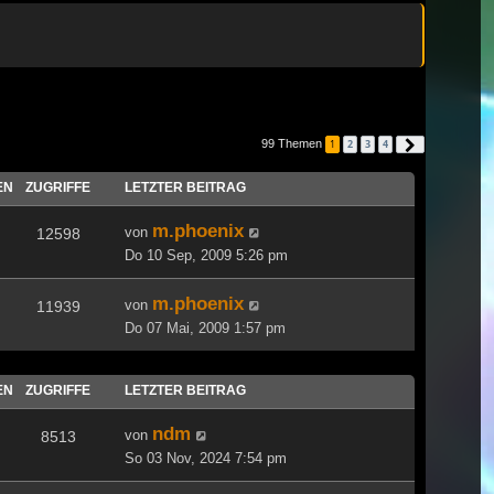
99 Themen
1
2
3
4
Nächste
EN
ZUGRIFFE
LETZTER BEITRAG
m.phoenix
von
12598
Do 10 Sep, 2009 5:26 pm
m.phoenix
von
11939
Do 07 Mai, 2009 1:57 pm
EN
ZUGRIFFE
LETZTER BEITRAG
ndm
von
8513
So 03 Nov, 2024 7:54 pm