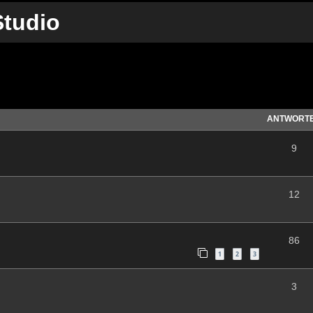
tudio
te Suche
ANTWORT
9
12
86
1
2
3
3