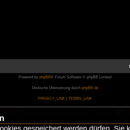
Powered by
phpBB
® Forum Software © phpBB Limited
Deutsche Übersetzung durch
phpBB.de
PRIVACY_LINK
|
TERMS_LINK
en
okies gespeichert werden dürfen. Sie 
Lasershowtechnik. Wir sind nicht kommerziell und die Banner auf dieser Seit