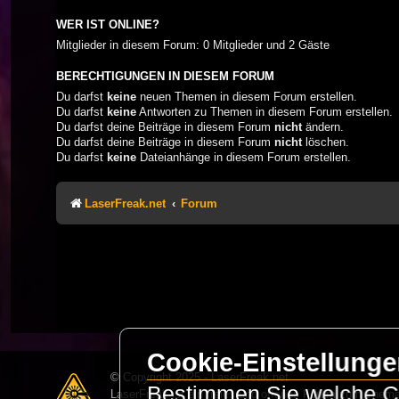
WER IST ONLINE?
Mitglieder in diesem Forum: 0 Mitglieder und 2 Gäste
BERECHTIGUNGEN IN DIESEM FORUM
Du darfst
keine
neuen Themen in diesem Forum erstellen.
Du darfst
keine
Antworten zu Themen in diesem Forum erstellen.
Du darfst deine Beiträge in diesem Forum
nicht
ändern.
Du darfst deine Beiträge in diesem Forum
nicht
löschen.
Du darfst
keine
Dateianhänge in diesem Forum erstellen.
LaserFreak.net
Forum
Cookie-Einstellung
© Copyright 2025 - LaserFreak.net
Bestimmen Sie welche Co
LaserFreak ist ein freies und offenes Forum zum Thema 