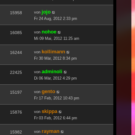
jojo
von
15958
Fr 24 Aug, 2012 2:33 pm
nohoe
von
16085
Mi 09 Mai, 2012 11:25 am
kollimann
von
16244
Fr 30 Mär, 2012 8:34 pm
adminoli
von
22425
Di 06 Mär, 2012 4:29 pm
gento
von
15197
Fr 17 Feb, 2012 10:43 pm
skippa
von
15876
Fr 03 Feb, 2012 6:44 pm
rayman
von
15982