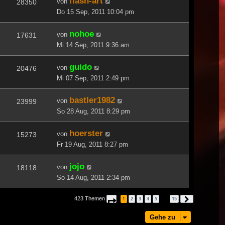
flash-art
von
28350
Do 15 Sep, 2011 10:04 pm
nohoe
von
17631
Mi 14 Sep, 2011 9:36 am
guido
von
20476
Mi 07 Sep, 2011 2:49 pm
bastler1982
von
23999
So 28 Aug, 2011 8:29 pm
hoerster
von
15273
Fr 19 Aug, 2011 8:27 pm
jojo
von
18118
So 14 Aug, 2011 2:34 pm
423 Themen
1
2
3
4
5
15
Seite
1
von
15
Nächste
…
Gehe zu