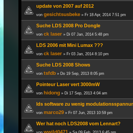
update von 2007 auf 2012
gesichtsusbeke
von
» Fr 18 Apr, 2014 7:51 pm
Suche LDS 2008 Pro Dongle
ck laser
von
» Di 07 Jan, 2014 5:48 pm
LDS 2006 mit Mini Lumax ???
ck laser
von
» Fr 03 Jan, 2014 8:10 pm
Suche LDS 2008 Shows
tsfdb
von
» Do 19 Sep, 2013 8:05 pm
Pointeur Laser vert 3000mW
hidong
von
» Di 17 Sep, 2013 4:04 am
lds software zu wenig modulationsspannu
marco29
von
» Fr 07 Jun, 2013 10:59 pm
Wer hat noch LDS2008 vom Lennart?
wwild0471
von
» Sa 09 Feb, 2013 6:45 pm