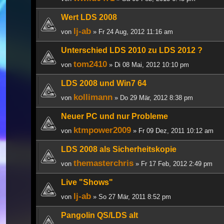
Wert LDS 2008
lj-ab
von
» Fr 24 Aug, 2012 11:16 am
Unterschied LDS 2010 zu LDS 2012 ?
tom2410
von
» Di 08 Mai, 2012 10:10 pm
LDS 2008 und Win7 64
kollimann
von
» Do 29 Mär, 2012 8:38 pm
Neuer PC und nur Probleme
ktmpower2009
von
» Fr 09 Dez, 2011 10:12 am
LDS 2008 als Sicherheitskopie
themasterchris
von
» Fr 17 Feb, 2012 2:49 pm
Live "Shows"
lj-ab
von
» So 27 Mär, 2011 8:52 pm
Pangolin QS/LDS alt