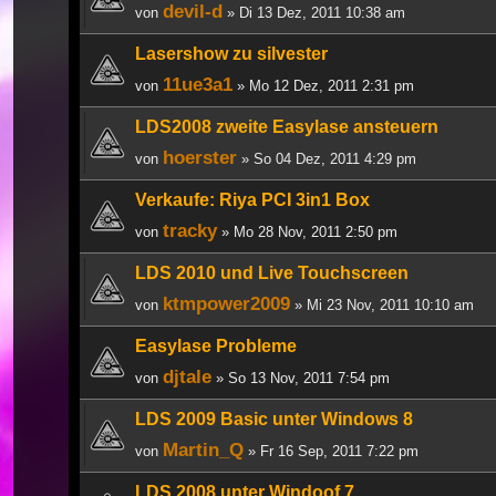
devil-d
von
» Di 13 Dez, 2011 10:38 am
Lasershow zu silvester
11ue3a1
von
» Mo 12 Dez, 2011 2:31 pm
LDS2008 zweite Easylase ansteuern
hoerster
von
» So 04 Dez, 2011 4:29 pm
Verkaufe: Riya PCI 3in1 Box
tracky
von
» Mo 28 Nov, 2011 2:50 pm
LDS 2010 und Live Touchscreen
ktmpower2009
von
» Mi 23 Nov, 2011 10:10 am
Easylase Probleme
djtale
von
» So 13 Nov, 2011 7:54 pm
LDS 2009 Basic unter Windows 8
Martin_Q
von
» Fr 16 Sep, 2011 7:22 pm
LDS 2008 unter Windoof 7