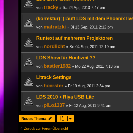
tracky
von
» Sa 24 Apr, 2010 7:47 pm
(korrektur) ;) läuft LDS mit dem Phoenix liv
matratzki
von
» Di 13 Sep, 2011 2:12 pm
Runtext auf mehreren Projektoren
nordlicht
von
» So 04 Sep, 2011 12:19 am
LDS Show für Hochzeit ??
bastler1982
von
» Mo 22 Aug, 2011 7:13 pm
Litrack Settings
hoerster
von
» Fr 19 Aug, 2011 2:34 pm
LDS 2010 + Riya USB Lite
piLo1337
von
» Fr 12 Aug, 2011 9:41 am
Neues Thema
Zurück zur Foren-Übersicht