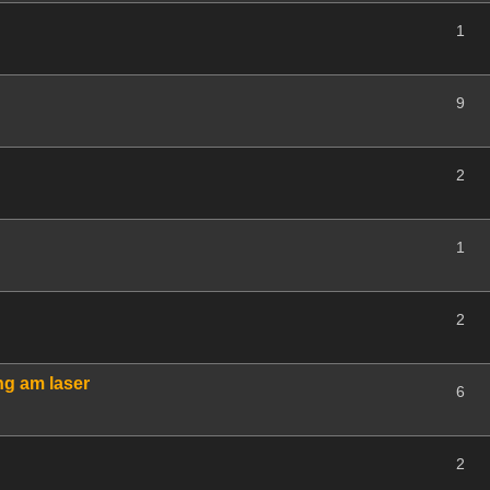
1
9
2
1
2
ng am laser
6
2