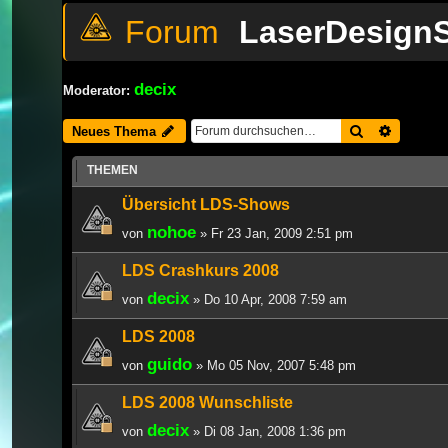
LaserDesignS
decix
Moderator:
Suche
Erweiter
Neues Thema
THEMEN
Übersicht LDS-Shows
nohoe
von
» Fr 23 Jan, 2009 2:51 pm
LDS Crashkurs 2008
decix
von
» Do 10 Apr, 2008 7:59 am
LDS 2008
guido
von
» Mo 05 Nov, 2007 5:48 pm
LDS 2008 Wunschliste
decix
von
» Di 08 Jan, 2008 1:36 pm