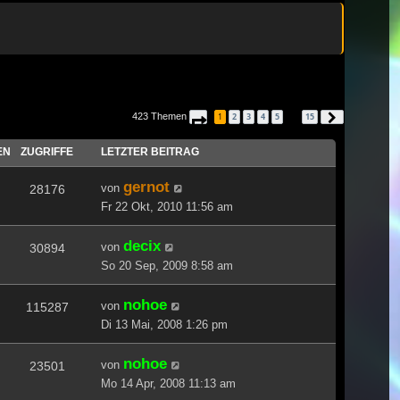
423 Themen
1
2
3
4
5
15
Seite
1
von
15
Nächste
…
EN
ZUGRIFFE
LETZTER BEITRAG
gernot
von
28176
Fr 22 Okt, 2010 11:56 am
decix
von
30894
So 20 Sep, 2009 8:58 am
nohoe
von
115287
Di 13 Mai, 2008 1:26 pm
nohoe
von
23501
Mo 14 Apr, 2008 11:13 am