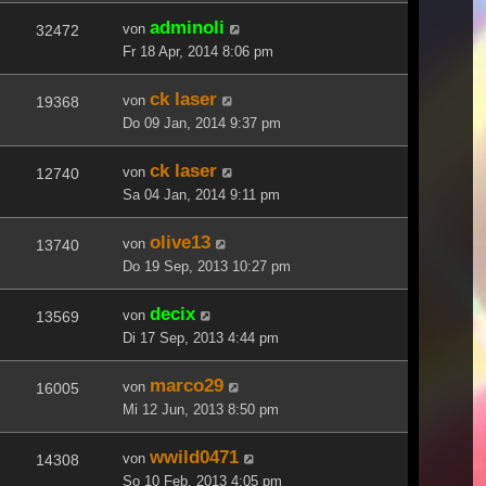
adminoli
von
32472
Fr 18 Apr, 2014 8:06 pm
ck laser
von
19368
Do 09 Jan, 2014 9:37 pm
ck laser
von
12740
Sa 04 Jan, 2014 9:11 pm
olive13
von
13740
Do 19 Sep, 2013 10:27 pm
decix
von
13569
Di 17 Sep, 2013 4:44 pm
marco29
von
16005
Mi 12 Jun, 2013 8:50 pm
wwild0471
von
14308
So 10 Feb, 2013 4:05 pm