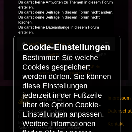
Du darfst
keine
Antworten zu Themen in diesem Forum
erstellen.
Du darfst deine Beiträge in diesem Forum
nicht
ändern.
Du darfst deine Beiträge in diesem Forum
nicht
löschen.
Du darfst
keine
Dateianhänge in diesem Forum
erstellen.
LaserFreak.net
Forum
Cookie-Einstellungen
Powered by
phpBB
® Forum Software © phpBB
Bestimmen Sie welche
Limited
Cookies gespeichert
Deutsche Übersetzung durch
phpBB.de
PRIVACY_LINK
|
TERMS_LINK
werden dürfen. Sie können
diese Einstellungen
jederzeit in der Fußzeile
© Copyright 2025 -
Impressum
LaserFreak.net
über die Option Cookie-
LaserFreak ist ein freies und
Datenschut
offenes Forum zum Thema
Einstellungen anpassen.
Lasershowtechnik. Wir sind nicht
Weitere Informationen
kommerziell und die Banner auf dieser
Kontakt
Seite finanzieren die Server und den