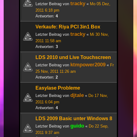
tracky
Letzter Beitrag von
«
Mo 05 Dez,
2011 6:18 pm
Antworten:
4
Verkaufe: Riya PCI 3in1 Box
tracky
Letzter Beitrag von
«
Mi 30 Nov,
2011 11:58 am
Antworten:
3
LDS 2010 und Live Touchscreen
ktmpower2009
Letzter Beitrag von
«
Fr
25 Nov, 2011 11:26 am
Antworten:
2
Easylase Probleme
djtale
Letzter Beitrag von
«
Do 17 Nov,
2011 6:04 pm
Antworten:
4
LDS 2009 Basic unter Windows 8
guido
Letzter Beitrag von
«
Do 22 Sep,
2011 9:37 am