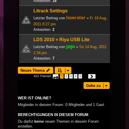
Antworten:
18
Litrack Settings
hoerster
Letzter Beitrag von
«
Fr 19 Aug,
2011 8:27 pm
Antworten:
2
LDS 2010 + Riya USB Lite
jojo
Letzter Beitrag von
«
So 14 Aug, 2011
2:34 pm
Antworten:
7
Neues Thema
423 Themen
1
2
3
4
5
Seite
1
von
15
Nächste
…
Gehe zu
WER IST ONLINE?
Mitglieder in diesem Forum: 0 Mitglieder und 1 Gast
BERECHTIGUNGEN IN DIESEM FORUM
Du darfst
keine
neuen Themen in diesem Forum
erstellen.