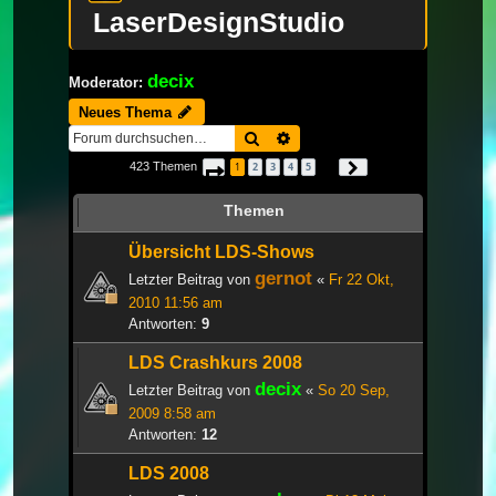
LaserDesignStudio
decix
Moderator:
Neues Thema
Suche
Erweiterte Suche
423 Themen
1
2
3
4
5
Seite
1
von
15
Nächste
…
Themen
Übersicht LDS-Shows
gernot
Letzter Beitrag von
«
Fr 22 Okt,
2010 11:56 am
Antworten:
9
LDS Crashkurs 2008
decix
Letzter Beitrag von
«
So 20 Sep,
2009 8:58 am
Antworten:
12
LDS 2008