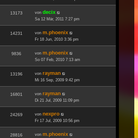
decix
von
13173
Sa 12 Mär, 2011 7:27 pm
m.phoenix
von
14231
Fr 18 Jun, 2010 3:36 pm
m.phoenix
von
9836
So 07 Feb, 2010 7:13 am
rayman
von
13196
Mi 16 Sep, 2009 9:42 pm
rayman
von
16801
Di 21 Jul, 2009 11:09 pm
nexpro
von
24269
Fr 17 Jul, 2009 10:56 pm
m.phoenix
von
28816