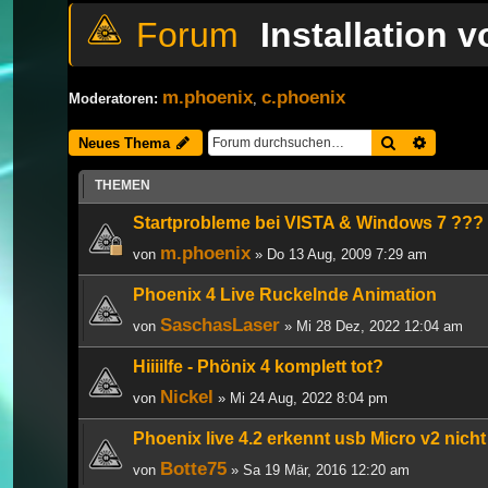
Installation
m.phoenix
c.phoenix
Moderatoren:
,
Suche
Erweiter
Neues Thema
THEMEN
Startprobleme bei VISTA & Windows 7 ???
m.phoenix
von
» Do 13 Aug, 2009 7:29 am
Phoenix 4 Live Ruckelnde Animation
SaschasLaser
von
» Mi 28 Dez, 2022 12:04 am
Hiiiilfe - Phönix 4 komplett tot?
Nickel
von
» Mi 24 Aug, 2022 8:04 pm
Phoenix live 4.2 erkennt usb Micro v2 nicht
Botte75
von
» Sa 19 Mär, 2016 12:20 am