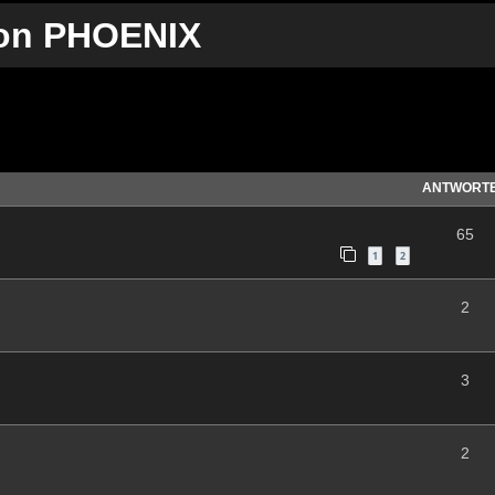
 von PHOENIX
te Suche
ANTWORT
65
1
2
2
3
2