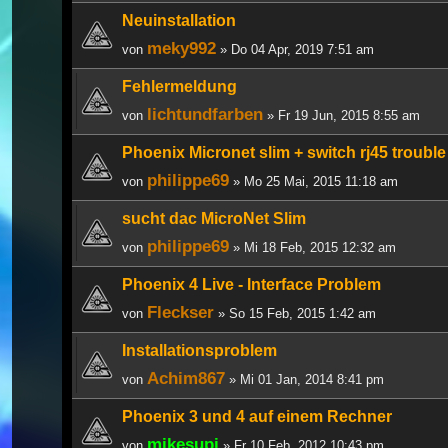
Neuinstallation
meky992
von
» Do 04 Apr, 2019 7:51 am
Fehlermeldung
lichtundfarben
von
» Fr 19 Jun, 2015 8:55 am
Phoenix Micronet slim + switch rj45 trouble
philippe69
von
» Mo 25 Mai, 2015 11:18 am
sucht dac MicroNet Slim
philippe69
von
» Mi 18 Feb, 2015 12:32 am
Phoenix 4 Live - Interface Problem
Fleckser
von
» So 15 Feb, 2015 1:42 am
Installationsproblem
Achim867
von
» Mi 01 Jan, 2014 8:41 pm
Phoenix 3 und 4 auf einem Rechner
mikesupi
von
» Fr 10 Feb, 2012 10:43 pm