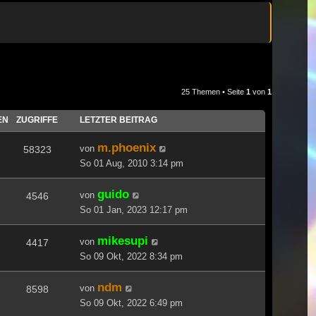
25 Themen • Seite
1
von
1
EN
ZUGRIFFE
LETZTER BEITRAG
m.phoenix
von
58323
So 01 Aug, 2010 3:14 pm
guido
von
4546
So 01 Jan, 2023 12:17 pm
mikesupi
von
4417
So 09 Okt, 2022 8:34 pm
ndm
von
8598
So 09 Okt, 2022 6:49 pm