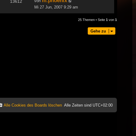
m.phoenix
von
13612
Mi 27 Jun, 2007 9:29 am
25 Themen • Seite
1
von
1
Gehe zu
Alle Cookies des Boards löschen
Alle Zeiten sind
UTC+02:00