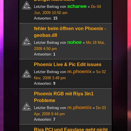
scharwe
Letzter Beitrag von
«
Do 04
Jun, 2009 10:50 am
Antworten:
15
fehler beim öffnen von Phoenix -
geobas.dll
nohoe
Letzter Beitrag von
«
Mo 18 Mai,
2009 4:50 pm
Antworten:
1
Phoenix Live & Pic Edit issues
m.phoenix
Letzter Beitrag von
«
So 02
Nov, 2008 3:49 pm
Antworten:
9
Phoenix RGB mit Riya 3in1
Probleme
m.phoenix
Letzter Beitrag von
«
Do 03
Apr, 2008 9:44 pm
Antworten:
7
Riya PCI und Easylase geht nicht