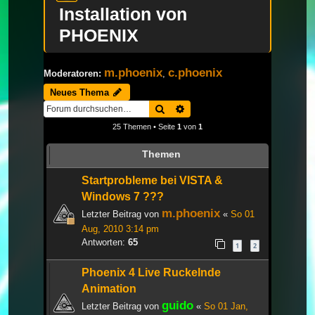
Installation von
PHOENIX
m.phoenix
c.phoenix
Moderatoren:
,
Neues Thema
Suche
Erweiterte Suche
25 Themen • Seite
1
von
1
Themen
Startprobleme bei VISTA &
Windows 7 ???
m.phoenix
Letzter Beitrag von
«
So 01
Aug, 2010 3:14 pm
Antworten:
65
1
2
Phoenix 4 Live Ruckelnde
Animation
guido
Letzter Beitrag von
«
So 01 Jan,