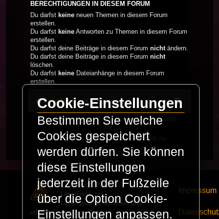
BERECHTIGUNGEN IN DIESEM FORUM
Du darfst
keine
neuen Themen in diesem Forum
erstellen.
Du darfst
keine
Antworten zu Themen in diesem Forum
erstellen.
Du darfst deine Beiträge in diesem Forum
nicht
ändern.
Du darfst deine Beiträge in diesem Forum
nicht
löschen.
Du darfst
keine
Dateianhänge in diesem Forum
erstellen.
Cookie-Einstellungen
LaserFreak.net
Forum
Bestimmen Sie welche
Powered by
phpBB
® Forum Software © phpBB
Limited
Cookies gespeichert
Deutsche Übersetzung durch
phpBB.de
werden dürfen. Sie können
PRIVACY_LINK
|
TERMS_LINK
diese Einstellungen
jederzeit in der Fußzeile
© Copyright 2025 -
Impressum
LaserFreak.net
über die Option Cookie-
LaserFreak ist ein freies und
Datenschut
Einstellungen anpassen.
offenes Forum zum Thema