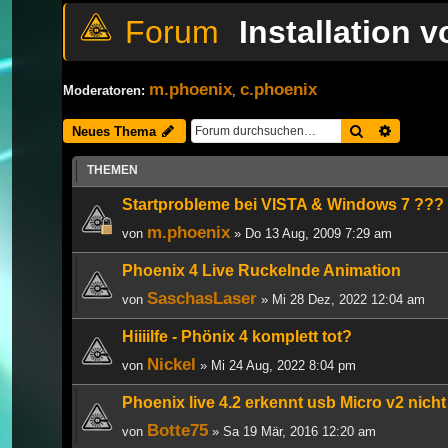
Installation
m.phoenix
c.phoenix
Moderatoren:
,
Suche
Erweiter
Neues Thema
THEMEN
Startprobleme bei VISTA & Windows 7 ???
m.phoenix
von
» Do 13 Aug, 2009 7:29 am
Phoenix 4 Live Ruckelnde Animation
SaschasLaser
von
» Mi 28 Dez, 2022 12:04 am
Hiiiilfe - Phönix 4 komplett tot?
Nickel
von
» Mi 24 Aug, 2022 8:04 pm
Phoenix live 4.2 erkennt usb Micro v2 nicht
Botte75
von
» Sa 19 Mär, 2016 12:20 am