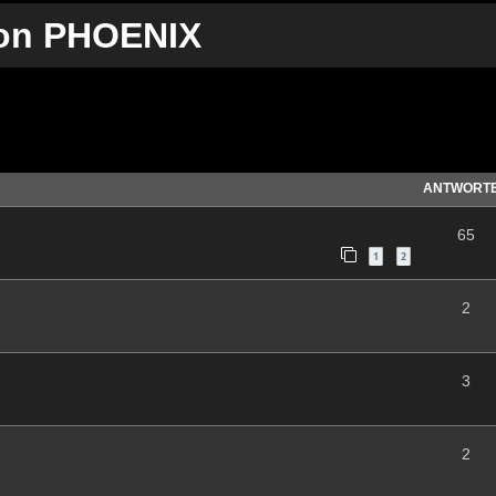
 von PHOENIX
te Suche
ANTWORT
65
1
2
2
3
2