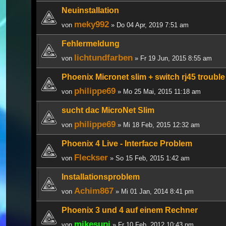
Neuinstallation
meky992
von
» Do 04 Apr, 2019 7:51 am
Fehlermeldung
lichtundfarben
von
» Fr 19 Jun, 2015 8:55 am
Phoenix Micronet slim + switch rj45 trouble
philippe69
von
» Mo 25 Mai, 2015 11:18 am
sucht dac MicroNet Slim
philippe69
von
» Mi 18 Feb, 2015 12:32 am
Phoenix 4 Live - Interface Problem
Fleckser
von
» So 15 Feb, 2015 1:42 am
Installationsproblem
Achim867
von
» Mi 01 Jan, 2014 8:41 pm
Phoenix 3 und 4 auf einem Rechner
mikesupi
von
» Fr 10 Feb, 2012 10:43 pm