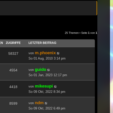
25 Themen • Seite
1
von
1
EN
ZUGRIFFE
LETZTER BEITRAG
m.phoenix
von
58327
So 01 Aug, 2010 3:14 pm
guido
von
4554
So 01 Jan, 2023 12:17 pm
mikesupi
von
4418
So 09 Okt, 2022 8:34 pm
ndm
von
8599
So 09 Okt, 2022 6:49 pm