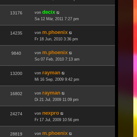
decix
von
13176
Sa 12 Mär, 2011 7:27 pm
m.phoenix
von
14235
Fr 18 Jun, 2010 3:36 pm
m.phoenix
von
9840
So 07 Feb, 2010 7:13 am
rayman
von
13200
Mi 16 Sep, 2009 9:42 pm
rayman
von
16802
Di 21 Jul, 2009 11:09 pm
nexpro
von
24274
Fr 17 Jul, 2009 10:56 pm
m.phoenix
von
28819