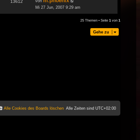
m.phoenix
von
13612
Mi 27 Jun, 2007 9:29 am
25 Themen • Seite
1
von
1
Gehe zu
Alle Cookies des Boards löschen
Alle Zeiten sind
UTC+02:00