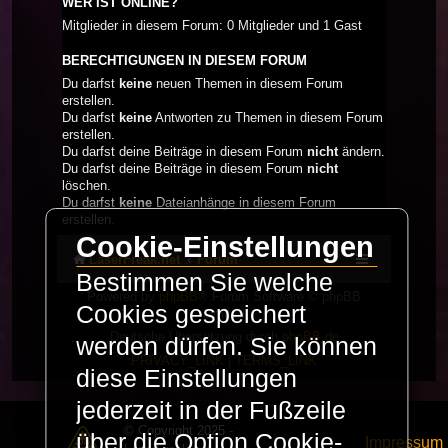
WER IST ONLINE?
Mitglieder in diesem Forum: 0 Mitglieder und 1 Gast
BERECHTIGUNGEN IN DIESEM FORUM
Du darfst
keine
neuen Themen in diesem Forum
erstellen.
Du darfst
keine
Antworten zu Themen in diesem Forum
erstellen.
Du darfst deine Beiträge in diesem Forum
nicht
ändern.
Du darfst deine Beiträge in diesem Forum
nicht
löschen.
Du darfst
keine
Dateianhänge in diesem Forum
erstellen.
Cookie-Einstellungen
LaserFreak.net
Forum
Bestimmen Sie welche
Powered by
phpBB
® Forum Software © phpBB
Cookies gespeichert
Limited
Deutsche Übersetzung durch
phpBB.de
werden dürfen. Sie können
PRIVACY_LINK
|
TERMS_LINK
diese Einstellungen
jederzeit in der Fußzeile
© Copyright 2025 -
über die Option Cookie-
Impressum