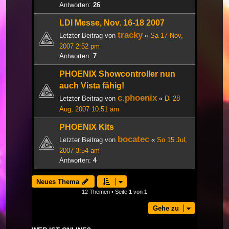
Antworten:
26
LDI Messe, Nov. 16-18 2007
tracky
Letzter Beitrag von
«
Sa 17 Nov,
2007 2:52 pm
Antworten:
7
PHOENIX Showcontroller nun
auch Vista fähig!
c.phoenix
Letzter Beitrag von
«
Di 28
Aug, 2007 10:51 am
PHOENIX Kits
bocatec
Letzter Beitrag von
«
So 15 Jul,
2007 3:54 am
Antworten:
4
Neues Thema
12 Themen • Seite
1
von
1
Gehe zu