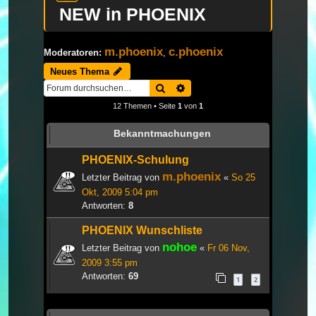
NEW in PHOENIX
m.phoenix
c.phoenix
Moderatoren:
,
Neues Thema
Suche
Erweiterte Suche
12 Themen • Seite
1
von
1
Bekanntmachungen
PHOENIX-Schulung
m.phoenix
Letzter Beitrag von
«
So 25
Okt, 2009 5:04 pm
Antworten:
8
PHOENIX Wunschliste
nohoe
Letzter Beitrag von
«
Fr 06 Nov,
2009 3:55 pm
Antworten:
69
1
2