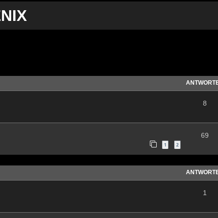
NIX
te Suche
ANTWORT
8
69
1
2
ANTWORT
1