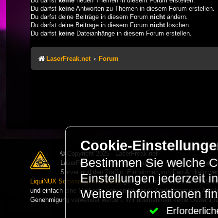
Du darfst
keine
neuen Themen in diesem Forum erstellen.
Du darfst
keine
Antworten zu Themen in diesem Forum erstellen.
Du darfst deine Beiträge in diesem Forum
nicht
ändern.
Du darfst deine Beiträge in diesem Forum
nicht
löschen.
Du darfst
keine
Dateianhänge in diesem Forum erstellen.
LaserFreak.net
Forum
Cookie-Einstellung
© Copyright 2025 - LaserFreak.net
Bestimmen Sie welche Co
LaserFreak ist ein freies und offenes Forum zum Thema 
Server und den Traffic. Einnahmen von Fan Artikeln we
Einstellungen jederzeit 
LiquiNUX Software GmbH Berlin
gehostet und betreut. Als CMS v
und einfach eine Mail oder verwendet unser Kontaktformular. Alle I
Weitere Informationen fi
Genehmigung verwendet werden. Wir übernehmen keine Gewähr für 
Erforderli