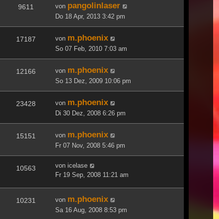
pangolinlaser
von
9611
Do 18 Apr, 2013 3:42 pm
m.phoenix
von
17187
So 07 Feb, 2010 7:03 am
m.phoenix
von
12166
So 13 Dez, 2009 10:06 pm
m.phoenix
von
23428
Di 30 Dez, 2008 6:26 pm
m.phoenix
von
15151
Fr 07 Nov, 2008 5:46 pm
von
icelase
10563
Fr 19 Sep, 2008 11:21 am
m.phoenix
von
10231
Sa 16 Aug, 2008 8:53 pm