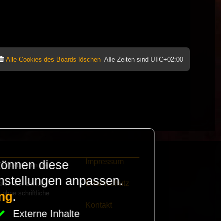
Alle Cookies des Boards löschen
Alle Zeiten sind
UTC+02:00
Impressum
können diese
e finanzieren die
instellungen anpassen.
Datenschutz
eak habt schickt
 ohne schriftliche
ng
.
Kontakt
Externe Inhalte