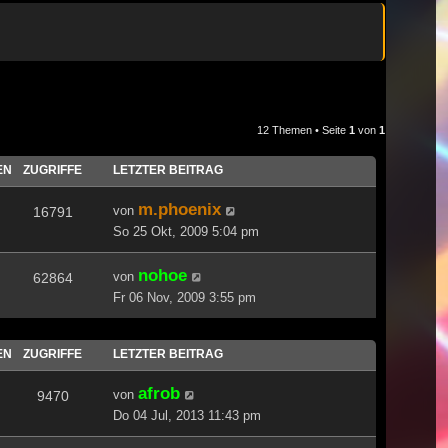
12 Themen • Seite
1
von
1
EN
ZUGRIFFE
LETZTER BEITRAG
m.phoenix
von
16791
So 25 Okt, 2009 5:04 pm
nohoe
von
62864
Fr 06 Nov, 2009 3:55 pm
EN
ZUGRIFFE
LETZTER BEITRAG
afrob
von
9470
Do 04 Jul, 2013 11:43 pm