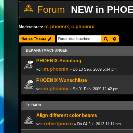
NEW in PHOE
m.phoenix
c.phoenix
Moderatoren:
,
Suche
Erweiter
Neues Thema
BEKANNTMACHUNGEN
PHOENIX-Schulung
m.phoenix
von
» Do 10 Sep, 2009 5:34 pm
PHOENIX Wunschliste
m.phoenix
von
» So 01 Feb, 2009 12:42 pm
THEMEN
Align different color beams
robertponzo
von
» Do 04 Jul, 2013 11:11 pm