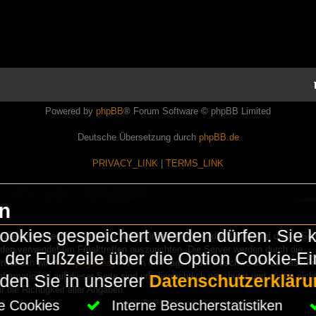
Powered by
phpBB
® Forum Software © phpBB Limited
Deutsche Übersetzung durch
phpBB.de
PRIVACY_LINK
|
TERMS_LINK
en
okies gespeichert werden dürfen. Sie 
Lasershowtechnik. Wir sind nicht kommerziell und die Banner auf dieser Seit
rden verwendet um Freaktreffen auszurichten. Die Server werden durch die
in der Fußzeile über die Option Cookie-E
erwenden wir
HomepageEasy
. Wenn Ihr Fragen oder Beschwerden zu LaserFr
nformationen auf dieser Seite sind urheberrechtlich geschützt und dürfen nicht
nden Sie in unserer
Datenschutzerkläru
die Richtigkeit aller Angaben.
che Cookies
Interne Besucherstatistiken