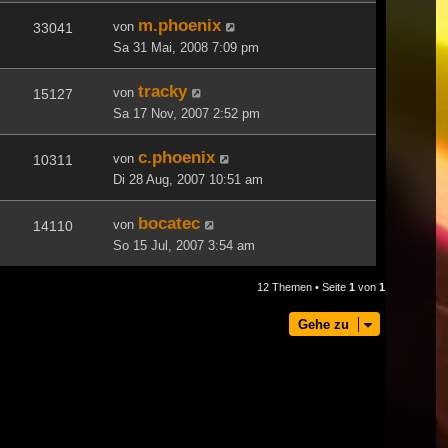
m.phoenix
von
33041
Sa 31 Mai, 2008 7:09 pm
tracky
von
15127
Sa 17 Nov, 2007 2:52 pm
c.phoenix
von
10311
Di 28 Aug, 2007 10:51 am
bocatec
von
14110
So 15 Jul, 2007 3:54 am
12 Themen • Seite
1
von
1
Gehe zu