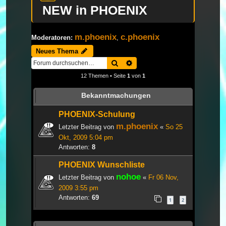
NEW in PHOENIX
m.phoenix
c.phoenix
Moderatoren:
,
Neues Thema
Suche
Erweiterte Suche
12 Themen • Seite
1
von
1
Bekanntmachungen
PHOENIX-Schulung
m.phoenix
Letzter Beitrag von
«
So 25
Okt, 2009 5:04 pm
Antworten:
8
PHOENIX Wunschliste
nohoe
Letzter Beitrag von
«
Fr 06 Nov,
2009 3:55 pm
Antworten:
69
1
2