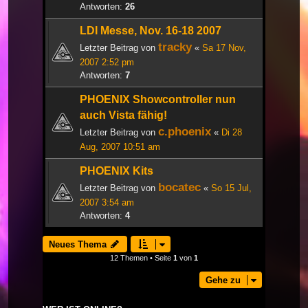
Antworten:
26
LDI Messe, Nov. 16-18 2007
tracky
Letzter Beitrag von
«
Sa 17 Nov,
2007 2:52 pm
Antworten:
7
PHOENIX Showcontroller nun
auch Vista fähig!
c.phoenix
Letzter Beitrag von
«
Di 28
Aug, 2007 10:51 am
PHOENIX Kits
bocatec
Letzter Beitrag von
«
So 15 Jul,
2007 3:54 am
Antworten:
4
Neues Thema
12 Themen • Seite
1
von
1
Gehe zu