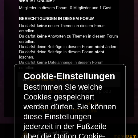
WER IST ONLINE?
Mitglieder in diesem Forum: 0 Mitglieder und 1 Gast
BERECHTIGUNGEN IN DIESEM FORUM
Du darfst
keine
neuen Themen in diesem Forum
erstellen.
Du darfst
keine
Antworten zu Themen in diesem Forum
erstellen.
Du darfst deine Beiträge in diesem Forum
nicht
ändern.
Du darfst deine Beiträge in diesem Forum
nicht
löschen.
Du darfst
keine
Dateianhänge in diesem Forum
erstellen.
Cookie-Einstellungen
LaserFreak.net
Forum
Bestimmen Sie welche
Powered by
phpBB
® Forum Software © phpBB
Cookies gespeichert
Limited
Deutsche Übersetzung durch
phpBB.de
werden dürfen. Sie können
PRIVACY_LINK
|
TERMS_LINK
diese Einstellungen
jederzeit in der Fußzeile
© Copyright 2025 -
über die Option Cookie-
Impressum