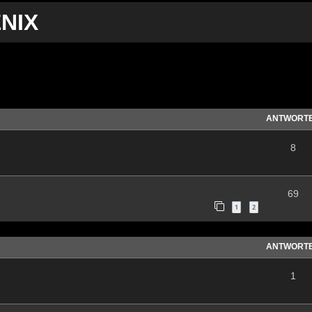
NIX
te Suche
ANTWORT
8
69
1
2
ANTWORT
1