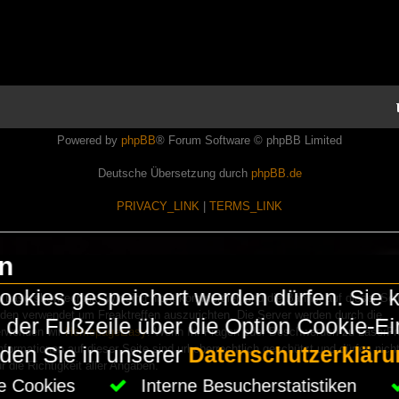
Powered by
phpBB
® Forum Software © phpBB Limited
Deutsche Übersetzung durch
phpBB.de
PRIVACY_LINK
|
TERMS_LINK
en
okies gespeichert werden dürfen. Sie 
Lasershowtechnik. Wir sind nicht kommerziell und die Banner auf dieser Seit
rden verwendet um Freaktreffen auszurichten. Die Server werden durch die
in der Fußzeile über die Option Cookie-E
erwenden wir
HomepageEasy
. Wenn Ihr Fragen oder Beschwerden zu LaserFr
nformationen auf dieser Seite sind urheberrechtlich geschützt und dürfen nicht
nden Sie in unserer
Datenschutzerkläru
die Richtigkeit aller Angaben.
che Cookies
Interne Besucherstatistiken