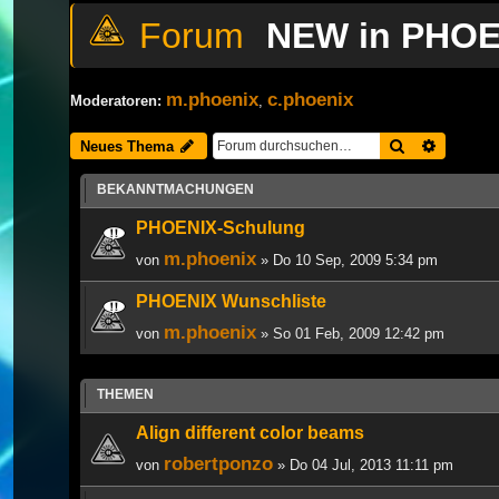
NEW in PHOE
m.phoenix
c.phoenix
Moderatoren:
,
Suche
Erweiter
Neues Thema
BEKANNTMACHUNGEN
PHOENIX-Schulung
m.phoenix
von
» Do 10 Sep, 2009 5:34 pm
PHOENIX Wunschliste
m.phoenix
von
» So 01 Feb, 2009 12:42 pm
THEMEN
Align different color beams
robertponzo
von
» Do 04 Jul, 2013 11:11 pm