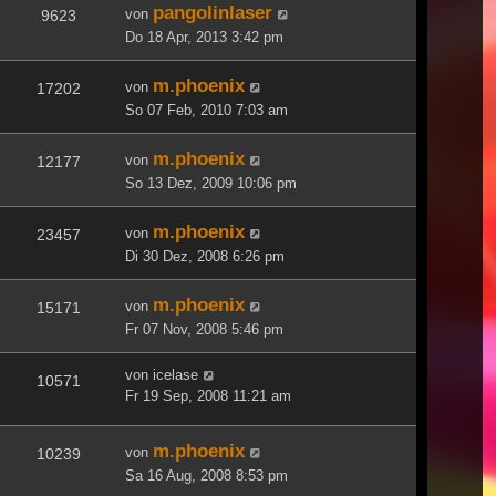
pangolinlaser
von
9623
Do 18 Apr, 2013 3:42 pm
m.phoenix
von
17202
So 07 Feb, 2010 7:03 am
m.phoenix
von
12177
So 13 Dez, 2009 10:06 pm
m.phoenix
von
23457
Di 30 Dez, 2008 6:26 pm
m.phoenix
von
15171
Fr 07 Nov, 2008 5:46 pm
von
icelase
10571
Fr 19 Sep, 2008 11:21 am
m.phoenix
von
10239
Sa 16 Aug, 2008 8:53 pm