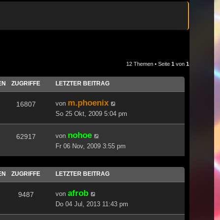
12 Themen • Seite
1
von
1
EN
ZUGRIFFE
LETZTER BEITRAG
m.phoenix
von
16807
So 25 Okt, 2009 5:04 pm
nohoe
von
62917
Fr 06 Nov, 2009 3:55 pm
EN
ZUGRIFFE
LETZTER BEITRAG
afrob
von
9487
Do 04 Jul, 2013 11:43 pm