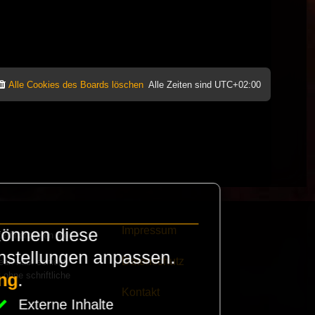
Alle Cookies des Boards löschen
Alle Zeiten sind
UTC+02:00
Impressum
können diese
e finanzieren die
instellungen anpassen.
Datenschutz
eak habt schickt
 ohne schriftliche
ng
.
Kontakt
Externe Inhalte