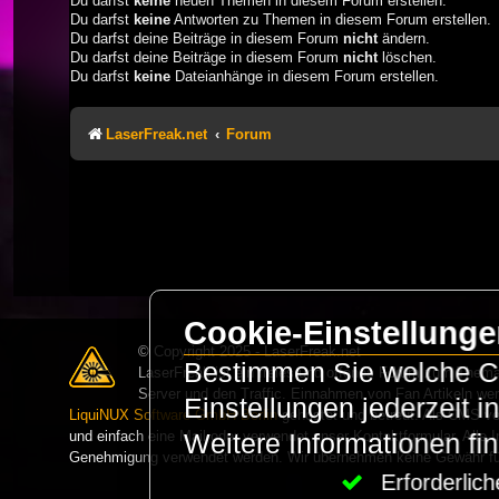
Du darfst
keine
neuen Themen in diesem Forum erstellen.
Du darfst
keine
Antworten zu Themen in diesem Forum erstellen.
Du darfst deine Beiträge in diesem Forum
nicht
ändern.
Du darfst deine Beiträge in diesem Forum
nicht
löschen.
Du darfst
keine
Dateianhänge in diesem Forum erstellen.
LaserFreak.net
Forum
Cookie-Einstellung
© Copyright 2025 - LaserFreak.net
Bestimmen Sie welche Co
LaserFreak ist ein freies und offenes Forum zum Thema 
Server und den Traffic. Einnahmen von Fan Artikeln we
Einstellungen jederzeit 
LiquiNUX Software GmbH Berlin
gehostet und betreut. Als CMS v
und einfach eine Mail oder verwendet unser Kontaktformular. Alle I
Weitere Informationen fi
Genehmigung verwendet werden. Wir übernehmen keine Gewähr für 
Erforderli