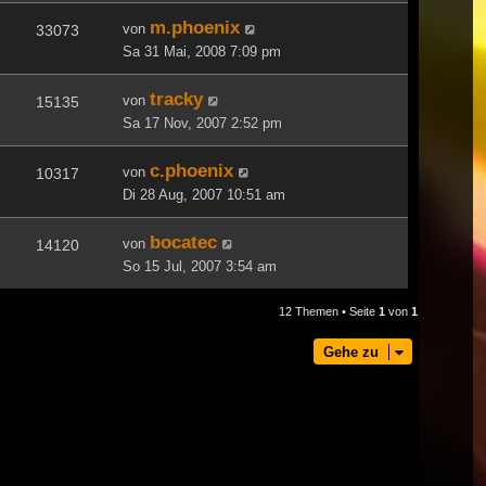
m.phoenix
von
33073
Sa 31 Mai, 2008 7:09 pm
tracky
von
15135
Sa 17 Nov, 2007 2:52 pm
c.phoenix
von
10317
Di 28 Aug, 2007 10:51 am
bocatec
von
14120
So 15 Jul, 2007 3:54 am
12 Themen • Seite
1
von
1
Gehe zu