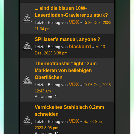
... sind die blauen 10W-
Laserdioden-Gravierer zu stark?
VDX
Letzter Beitrag von
«
Di 26 Dez, 2023
11:34 pm
SPI laser's manual, anyone ?
blackbird
Letzter Beitrag von
«
Mi 13
Dez, 2023 3:38 pm
Thermotransfer "light" zum
Markieren von beliebigen
Oberflächen
VDX
Letzter Beitrag von
«
Fr 06 Okt, 2023
12:43 am
Antworten:
4
Vernickeltes Stahlblech 0.2mm
schneiden
VDX
Letzter Beitrag von
«
Sa 23 Sep,
2023 8:08 pm
Antworten:
14