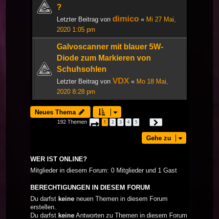
?
dimico
Letzter Beitrag von
«
Mi 27 Mai,
2020 1:05 pm
Galvoscanner mit blauer 5W-
Diode zum Markieren von
Schuhsohlen
VDX
Letzter Beitrag von
«
Mo 18 Mai,
2020 8:28 pm
Neues Thema
192 Themen
1
2
3
4
5
Seite
1
von
7
Nächste
…
Gehe zu
WER IST ONLINE?
Mitglieder in diesem Forum: 0 Mitglieder und 1 Gast
BERECHTIGUNGEN IN DIESEM FORUM
Du darfst
keine
neuen Themen in diesem Forum
erstellen.
Du darfst
keine
Antworten zu Themen in diesem Forum