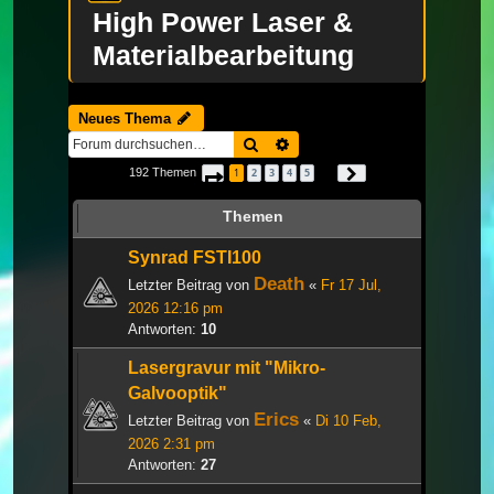
High Power Laser &
Materialbearbeitung
Neues Thema
Suche
Erweiterte Suche
192 Themen
1
2
3
4
5
Seite
1
von
7
Nächste
…
Themen
Synrad FSTI100
Death
Letzter Beitrag von
«
Fr 17 Jul,
2026 12:16 pm
Antworten:
10
Lasergravur mit "Mikro-
Galvooptik"
Erics
Letzter Beitrag von
«
Di 10 Feb,
2026 2:31 pm
Antworten:
27