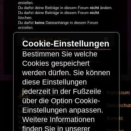
erstellen.
Du darfst deine Beiträge in diesem Forum
nicht
ändern.
Du darfst deine Beiträge in diesem Forum
nicht
löschen.
Du darfst
keine
Dateianhänge in diesem Forum
erstellen.
LaserFreak.net
Forum
Cookie-Einstellungen
Powered by
phpBB
® Forum Software © phpBB
Bestimmen Sie welche
Limited
Cookies gespeichert
Deutsche Übersetzung durch
phpBB.de
PRIVACY_LINK
|
TERMS_LINK
werden dürfen. Sie können
diese Einstellungen
© Copyright 2025 -
jederzeit in der Fußzeile
Impressum
LaserFreak.net
über die Option Cookie-
LaserFreak ist ein freies und
Datenschut
offenes Forum zum Thema
Einstellungen anpassen.
Lasershowtechnik. Wir sind nicht
kommerziell und die Banner auf dieser
Weitere Informationen
Kontakt
Seite finanzieren die Server und den
finden Sie in unserer
Traffic. Einnahmen von Fan Artikeln