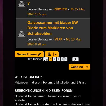
?
dimico
Letzter Beitrag von
«
Mi 27 Mai,
2020 1:05 pm
Galvoscanner mit blauer 5W-
Diode zum Markieren von
Schuhsohlen
VDX
Letzter Beitrag von
«
Mo 18 Mai,
2020 8:28 pm
Neues Thema
192 Themen
1
2
3
4
5
Seite
1
von
7
Nächste
…
Gehe zu
WER IST ONLINE?
Mitglieder in diesem Forum: 0 Mitglieder und 1 Gast
BERECHTIGUNGEN IN DIESEM FORUM
Du darfst
keine
neuen Themen in diesem Forum
erstellen.
Du darfst
keine
Antworten zu Themen in diesem Forum