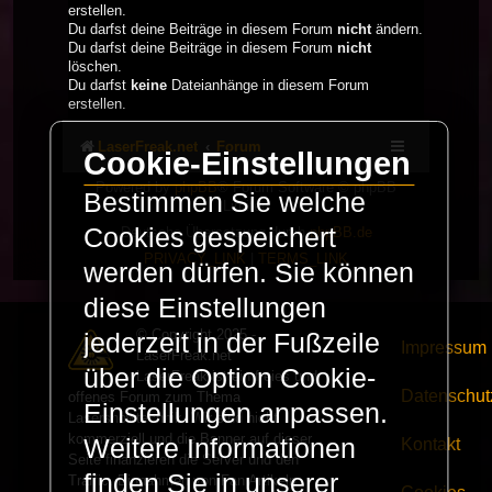
erstellen.
Du darfst deine Beiträge in diesem Forum
nicht
ändern.
Du darfst deine Beiträge in diesem Forum
nicht
löschen.
Du darfst
keine
Dateianhänge in diesem Forum
erstellen.
LaserFreak.net
Forum
Cookie-Einstellungen
Powered by
phpBB
® Forum Software © phpBB
Bestimmen Sie welche
Limited
Cookies gespeichert
Deutsche Übersetzung durch
phpBB.de
PRIVACY_LINK
|
TERMS_LINK
werden dürfen. Sie können
diese Einstellungen
© Copyright 2025 -
jederzeit in der Fußzeile
Impressum
LaserFreak.net
über die Option Cookie-
LaserFreak ist ein freies und
Datenschut
offenes Forum zum Thema
Einstellungen anpassen.
Lasershowtechnik. Wir sind nicht
kommerziell und die Banner auf dieser
Weitere Informationen
Kontakt
Seite finanzieren die Server und den
finden Sie in unserer
Traffic. Einnahmen von Fan Artikeln