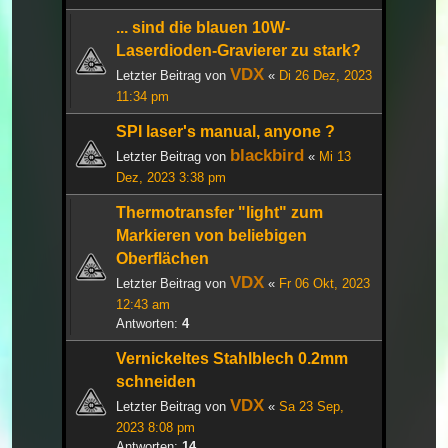
... sind die blauen 10W-
Laserdioden-Gravierer zu stark?
VDX
Letzter Beitrag von
«
Di 26 Dez, 2023
11:34 pm
SPI laser's manual, anyone ?
blackbird
Letzter Beitrag von
«
Mi 13
Dez, 2023 3:38 pm
Thermotransfer "light" zum
Markieren von beliebigen
Oberflächen
VDX
Letzter Beitrag von
«
Fr 06 Okt, 2023
12:43 am
Antworten:
4
Vernickeltes Stahlblech 0.2mm
schneiden
VDX
Letzter Beitrag von
«
Sa 23 Sep,
2023 8:08 pm
Antworten:
14