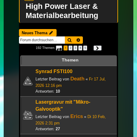
High Power Laser &
Materialbearbeitung
Neues Thema
Suche
Erweiterte Suche
192 Themen
1
2
3
4
5
Seite
1
von
7
Nächste
…
Themen
Synrad FSTI100
Death
Letzter Beitrag von
«
Fr 17 Jul,
2026 12:16 pm
Antworten:
10
Lasergravur mit "Mikro-
Galvooptik"
Erics
Letzter Beitrag von
«
Di 10 Feb,
2026 2:31 pm
Antworten:
27