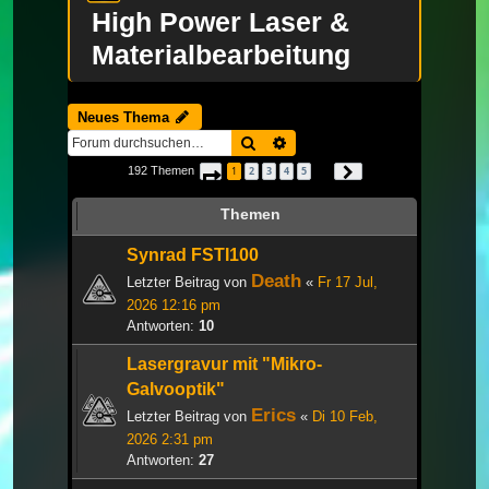
High Power Laser &
Materialbearbeitung
Neues Thema
Suche
Erweiterte Suche
192 Themen
1
2
3
4
5
Seite
1
von
7
Nächste
…
Themen
Synrad FSTI100
Death
Letzter Beitrag von
«
Fr 17 Jul,
2026 12:16 pm
Antworten:
10
Lasergravur mit "Mikro-
Galvooptik"
Erics
Letzter Beitrag von
«
Di 10 Feb,
2026 2:31 pm
Antworten:
27