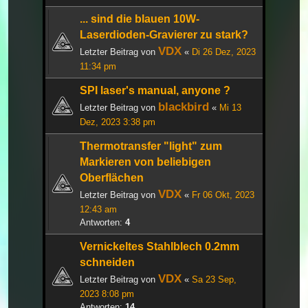
... sind die blauen 10W-
Laserdioden-Gravierer zu stark?
VDX
Letzter Beitrag von
«
Di 26 Dez, 2023
11:34 pm
SPI laser's manual, anyone ?
blackbird
Letzter Beitrag von
«
Mi 13
Dez, 2023 3:38 pm
Thermotransfer "light" zum
Markieren von beliebigen
Oberflächen
VDX
Letzter Beitrag von
«
Fr 06 Okt, 2023
12:43 am
Antworten:
4
Vernickeltes Stahlblech 0.2mm
schneiden
VDX
Letzter Beitrag von
«
Sa 23 Sep,
2023 8:08 pm
Antworten:
14