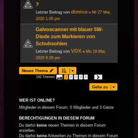
?
dimico
Letzter Beitrag von
«
Mi 27 Mai,
2020 1:05 pm
Galvoscanner mit blauer 5W-
Diode zum Markieren von
Schuhsohlen
VDX
Letzter Beitrag von
«
Mo 18 Mai,
2020 8:28 pm
Neues Thema
192 Themen
1
2
3
4
5
Seite
1
von
7
Nächste
…
Gehe zu
WER IST ONLINE?
Mitglieder in diesem Forum: 0 Mitglieder und 3 Gäste
BERECHTIGUNGEN IN DIESEM FORUM
Du darfst
keine
neuen Themen in diesem Forum
erstellen.
Du darfst
keine
Antworten zu Themen in diesem Forum