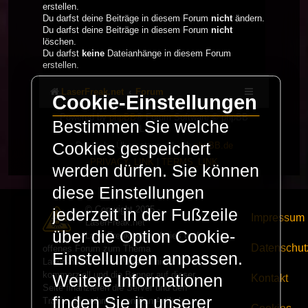
erstellen.
Du darfst deine Beiträge in diesem Forum
nicht
ändern.
Du darfst deine Beiträge in diesem Forum
nicht
löschen.
Du darfst
keine
Dateianhänge in diesem Forum
erstellen.
LaserFreak.net
Forum
Cookie-Einstellungen
Powered by
phpBB
® Forum Software © phpBB
Bestimmen Sie welche
Limited
Cookies gespeichert
Deutsche Übersetzung durch
phpBB.de
PRIVACY_LINK
|
TERMS_LINK
werden dürfen. Sie können
diese Einstellungen
© Copyright 2025 -
jederzeit in der Fußzeile
Impressum
LaserFreak.net
über die Option Cookie-
LaserFreak ist ein freies und
Datenschut
offenes Forum zum Thema
Einstellungen anpassen.
Lasershowtechnik. Wir sind nicht
kommerziell und die Banner auf dieser
Weitere Informationen
Kontakt
Seite finanzieren die Server und den
finden Sie in unserer
Traffic. Einnahmen von Fan Artikeln