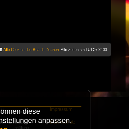
Alle Cookies des Boards löschen
Alle Zeiten sind
UTC+02:00
Impressum
können diese
e finanzieren die
instellungen anpassen.
Datenschutz
eak habt schickt
 ohne schriftliche