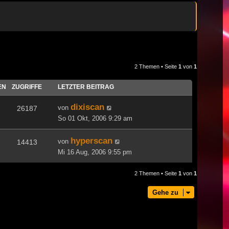
2 Themen • Seite
1
von
1
EN
ZUGRIFFE
LETZTER BEITRAG
dixiscan
von
26187
So 01 Okt, 2006 9:29 am
hyperscan
von
14413
Mi 16 Aug, 2006 9:55 pm
2 Themen • Seite
1
von
1
Gehe zu