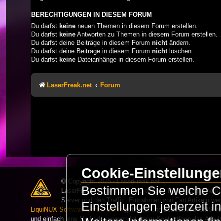
BERECHTIGUNGEN IN DIESEM FORUM
Du darfst
keine
neuen Themen in diesem Forum erstellen.
Du darfst
keine
Antworten zu Themen in diesem Forum erstellen.
Du darfst deine Beiträge in diesem Forum
nicht
ändern.
Du darfst deine Beiträge in diesem Forum
nicht
löschen.
Du darfst
keine
Dateianhänge in diesem Forum erstellen.
LaserFreak.net
Forum
Cookie-Einstellung
© Copyright 2025 - LaserFreak.net
Bestimmen Sie welche Co
LaserFreak ist ein freies und offenes Forum zum Thema 
Server und den Traffic. Einnahmen von Fan Artikeln we
Einstellungen jederzeit 
LiquiNUX Software GmbH Berlin
gehostet und betreut. Als CMS v
und einfach eine Mail oder verwendet unser Kontaktformular. Alle I