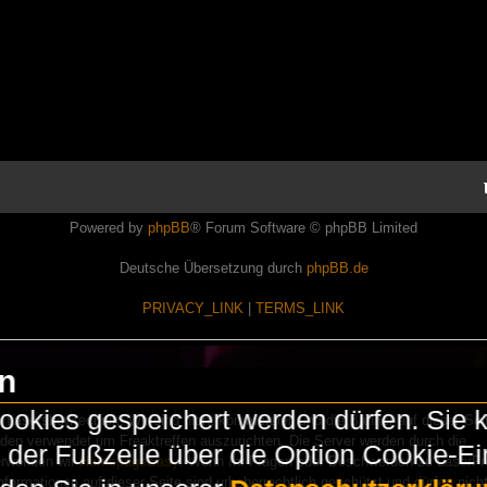
Powered by
phpBB
® Forum Software © phpBB Limited
Deutsche Übersetzung durch
phpBB.de
PRIVACY_LINK
|
TERMS_LINK
en
okies gespeichert werden dürfen. Sie 
Lasershowtechnik. Wir sind nicht kommerziell und die Banner auf dieser Seit
rden verwendet um Freaktreffen auszurichten. Die Server werden durch die
in der Fußzeile über die Option Cookie-E
erwenden wir
HomepageEasy
. Wenn Ihr Fragen oder Beschwerden zu LaserFr
nformationen auf dieser Seite sind urheberrechtlich geschützt und dürfen nicht