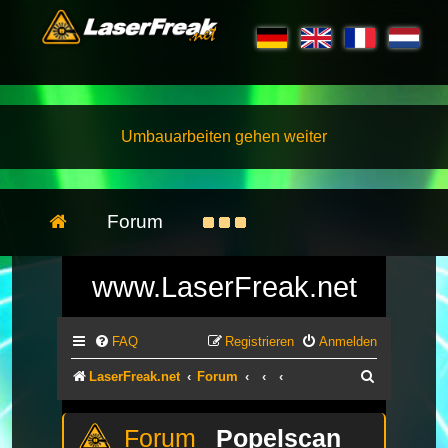
Umbauarbeiten gehen weiter
Forum
www.LaserFreak.net
FAQ
Registrieren
Anmelden
Suche
LaserFreak.net
Forum
Popelscan