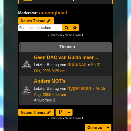
movinghead
Moderator:
Neues Thema
Suche
Erweiterte Suche
2 Themen • Seite
1
von
1
Themen
Geen DAC van Guido meer....
dixiscan
Letzter Beitrag von
«
So 01
Okt, 2006 9:29 am
Andere MOT's
hyperscan
Letzter Beitrag von
«
Mi 16
Aug, 2006 9:55 pm
Antworten:
2
Neues Thema
2 Themen • Seite
1
von
1
Gehe zu