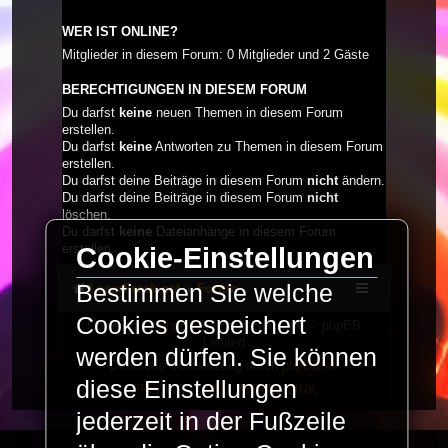
WER IST ONLINE?
Mitglieder in diesem Forum: 0 Mitglieder und 2 Gäste
BERECHTIGUNGEN IN DIESEM FORUM
Du darfst
keine
neuen Themen in diesem Forum
erstellen.
Du darfst
keine
Antworten zu Themen in diesem Forum
erstellen.
Du darfst deine Beiträge in diesem Forum
nicht
ändern.
Du darfst deine Beiträge in diesem Forum
nicht
löschen.
Du darfst
keine
Dateianhänge in diesem Forum
erstellen.
Cookie-Einstellungen
Bestimmen Sie welche
LaserFreak.net
Forum
Cookies gespeichert
Powered by
phpBB
® Forum Software © phpBB
Limited
werden dürfen. Sie können
Deutsche Übersetzung durch
phpBB.de
diese Einstellungen
PRIVACY_LINK
|
TERMS_LINK
jederzeit in der Fußzeile