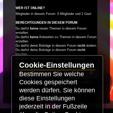
WER IST ONLINE?
Mitglieder in diesem Forum: 0 Mitglieder und 1 Gast
BERECHTIGUNGEN IN DIESEM FORUM
Du darfst
keine
neuen Themen in diesem Forum
erstellen.
Du darfst
keine
Antworten zu Themen in diesem Forum
erstellen.
Du darfst deine Beiträge in diesem Forum
nicht
ändern.
Du darfst deine Beiträge in diesem Forum
nicht
löschen.
Du darfst
keine
Dateianhänge in diesem Forum
erstellen.
Cookie-Einstellungen
Bestimmen Sie welche
LaserFreak.net
Forum
Cookies gespeichert
Powered by
phpBB
® Forum Software © phpBB
Limited
werden dürfen. Sie können
Deutsche Übersetzung durch
phpBB.de
diese Einstellungen
PRIVACY_LINK
|
TERMS_LINK
jederzeit in der Fußzeile