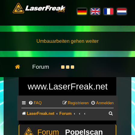
Umbauarbeiten gehen weiter
Forum
www.LaserFreak.net
FAQ
Registrieren
Anmelden
Suche
LaserFreak.net
Forum
Popelscan