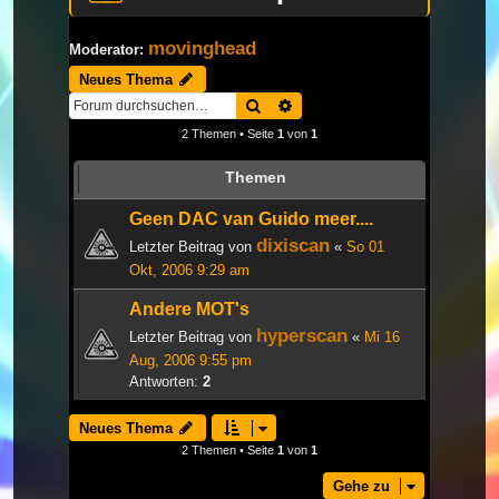
movinghead
Moderator:
Neues Thema
Suche
Erweiterte Suche
2 Themen • Seite
1
von
1
Themen
Geen DAC van Guido meer....
dixiscan
Letzter Beitrag von
«
So 01
Okt, 2006 9:29 am
Andere MOT's
hyperscan
Letzter Beitrag von
«
Mi 16
Aug, 2006 9:55 pm
Antworten:
2
Neues Thema
2 Themen • Seite
1
von
1
Gehe zu