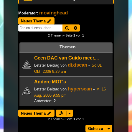
movinghead
Moderator:
Neues Thema
Suche
Erweiterte Suche
2 Themen • Seite
1
von
1
Themen
Geen DAC van Guido meer....
dixiscan
Letzter Beitrag von
«
So 01
Okt, 2006 9:29 am
Andere MOT's
hyperscan
Letzter Beitrag von
«
Mi 16
Aug, 2006 9:55 pm
Antworten:
2
Neues Thema
2 Themen • Seite
1
von
1
Gehe zu