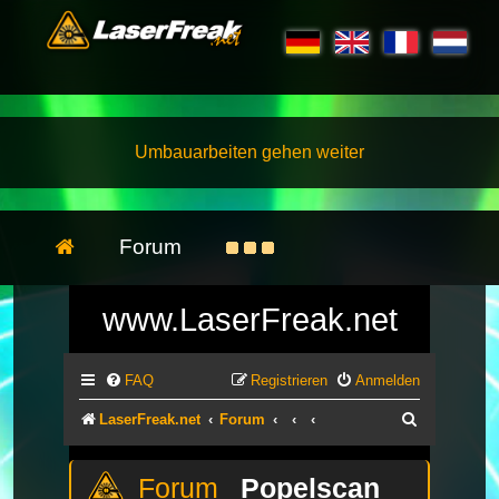
Umbauarbeiten gehen weiter
Forum
www.LaserFreak.net
FAQ
Registrieren
Anmelden
Suche
LaserFreak.net
Forum
Popelscan