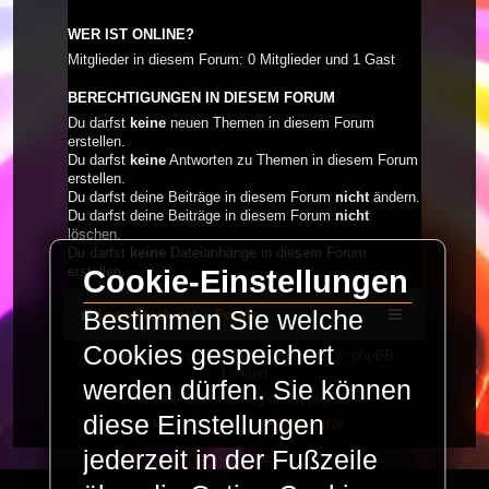
WER IST ONLINE?
Mitglieder in diesem Forum: 0 Mitglieder und 1 Gast
BERECHTIGUNGEN IN DIESEM FORUM
Du darfst
keine
neuen Themen in diesem Forum
erstellen.
Du darfst
keine
Antworten zu Themen in diesem Forum
erstellen.
Du darfst deine Beiträge in diesem Forum
nicht
ändern.
Du darfst deine Beiträge in diesem Forum
nicht
löschen.
Du darfst
keine
Dateianhänge in diesem Forum
erstellen.
Cookie-Einstellungen
Bestimmen Sie welche
LaserFreak.net
Forum
Cookies gespeichert
Powered by
phpBB
® Forum Software © phpBB
Limited
werden dürfen. Sie können
Deutsche Übersetzung durch
phpBB.de
diese Einstellungen
PRIVACY_LINK
|
TERMS_LINK
jederzeit in der Fußzeile