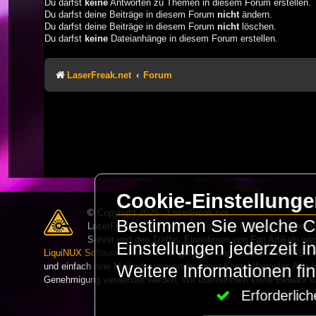
Du darfst
keine
Antworten zu Themen in diesem Forum erstellen.
Du darfst deine Beiträge in diesem Forum
nicht
ändern.
Du darfst deine Beiträge in diesem Forum
nicht
löschen.
Du darfst
keine
Dateianhänge in diesem Forum erstellen.
LaserFreak.net
Forum
Cookie-Einstellung
© Copyright 2025 - LaserFreak.net
Bestimmen Sie welche Co
LaserFreak ist ein freies und offenes Forum zum Thema 
Server und den Traffic. Einnahmen von Fan Artikeln we
Einstellungen jederzeit 
LiquiNUX Software GmbH Berlin
gehostet und betreut. Als CMS v
und einfach eine Mail oder verwendet unser Kontaktformular. Alle I
Weitere Informationen fi
Genehmigung verwendet werden. Wir übernehmen keine Gewähr für 
Erforderli