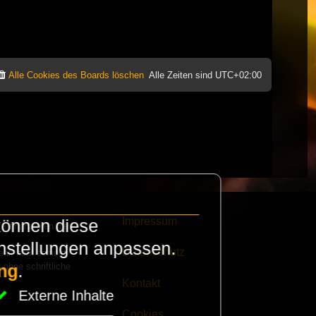
Alle Cookies des Boards löschen
Alle Zeiten sind
UTC+02:00
Impressum
können diese
e finanzieren die
instellungen anpassen.
Datenschutz
eak habt schickt
 ohne schriftliche
ng
.
Kontakt
Externe Inhalte
Cookies