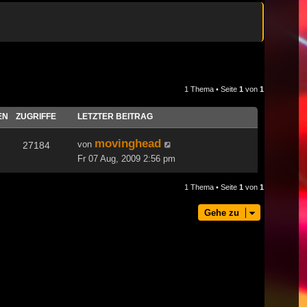
1 Thema • Seite
1
von
1
EN
ZUGRIFFE
LETZTER BEITRAG
movinghead
von
27184
Fr 07 Aug, 2009 2:56 pm
1 Thema • Seite
1
von
1
Gehe zu