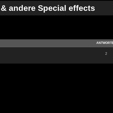
& andere Special effects
te Suche
ANTWORT
2