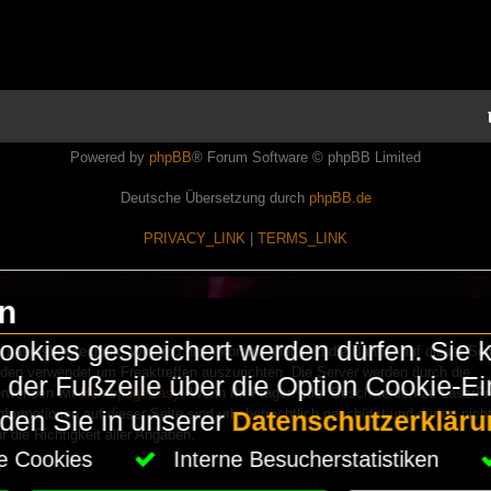
Powered by
phpBB
® Forum Software © phpBB Limited
Deutsche Übersetzung durch
phpBB.de
PRIVACY_LINK
|
TERMS_LINK
en
okies gespeichert werden dürfen. Sie 
Lasershowtechnik. Wir sind nicht kommerziell und die Banner auf dieser Seit
rden verwendet um Freaktreffen auszurichten. Die Server werden durch die
in der Fußzeile über die Option Cookie-E
erwenden wir
HomepageEasy
. Wenn Ihr Fragen oder Beschwerden zu LaserFr
nformationen auf dieser Seite sind urheberrechtlich geschützt und dürfen nicht
nden Sie in unserer
Datenschutzerkläru
die Richtigkeit aller Angaben.
che Cookies
Interne Besucherstatistiken