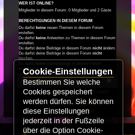
WER IST ONLINE?
Mitglieder in diesem Forum: 0 Mitglieder und 2 Gäste
BERECHTIGUNGEN IN DIESEM FORUM
Du darfst
keine
neuen Themen in diesem Forum
erstellen.
Du darfst
keine
Antworten zu Themen in diesem Forum
erstellen.
Du darfst deine Beiträge in diesem Forum
nicht
ändern.
Du darfst deine Beiträge in diesem Forum
nicht
löschen.
Du darfst
keine
Dateianhänge in diesem Forum
erstellen.
Cookie-Einstellungen
Bestimmen Sie welche
LaserFreak.net
Forum
Cookies gespeichert
Powered by
phpBB
® Forum Software © phpBB
Limited
werden dürfen. Sie können
Deutsche Übersetzung durch
phpBB.de
diese Einstellungen
PRIVACY_LINK
|
TERMS_LINK
jederzeit in der Fußzeile
über die Option Cookie-
© Copyright 2025 -