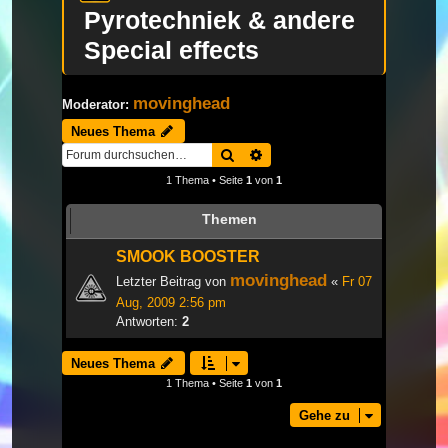
Pyrotechniek & andere
Special effects
movinghead
Moderator:
Neues Thema
Suche
Erweiterte Suche
1 Thema • Seite
1
von
1
Themen
SMOOK BOOSTER
movinghead
Letzter Beitrag von
«
Fr 07
Aug, 2009 2:56 pm
Antworten:
2
Neues Thema
1 Thema • Seite
1
von
1
Gehe zu