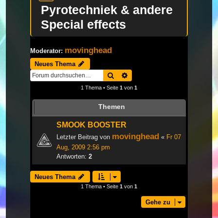
Pyrotechniek & andere
Special effects
movinghead
Moderator:
Neues Thema
Suche
Erweiterte Suche
1 Thema • Seite
1
von
1
Themen
SMOOK BOOSTER
movinghead
Letzter Beitrag von
«
Fr 07
Aug, 2009 2:56 pm
Antworten:
2
Neues Thema
1 Thema • Seite
1
von
1
Gehe zu