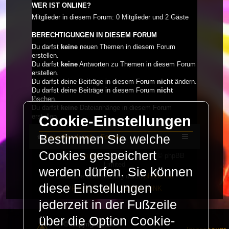
WER IST ONLINE?
Mitglieder in diesem Forum: 0 Mitglieder und 2 Gäste
BERECHTIGUNGEN IN DIESEM FORUM
Du darfst
keine
neuen Themen in diesem Forum
erstellen.
Du darfst
keine
Antworten zu Themen in diesem Forum
erstellen.
Du darfst deine Beiträge in diesem Forum
nicht
ändern.
Du darfst deine Beiträge in diesem Forum
nicht
löschen.
Du darfst
keine
Dateianhänge in diesem Forum
erstellen.
Cookie-Einstellungen
Bestimmen Sie welche
LaserFreak.net
Forum
Cookies gespeichert
Powered by
phpBB
® Forum Software © phpBB
Limited
werden dürfen. Sie können
Deutsche Übersetzung durch
phpBB.de
diese Einstellungen
PRIVACY_LINK
|
TERMS_LINK
jederzeit in der Fußzeile
über die Option Cookie-
© Copyright 2025 -