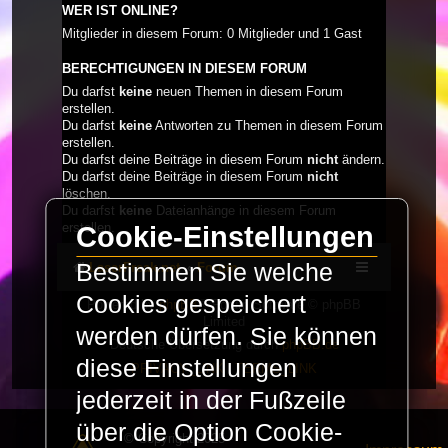
WER IST ONLINE?
Mitglieder in diesem Forum: 0 Mitglieder und 1 Gast
BERECHTIGUNGEN IN DIESEM FORUM
Du darfst
keine
neuen Themen in diesem Forum
erstellen.
Du darfst
keine
Antworten zu Themen in diesem Forum
erstellen.
Du darfst deine Beiträge in diesem Forum
nicht
ändern.
Du darfst deine Beiträge in diesem Forum
nicht
löschen.
Du darfst
keine
Dateianhänge in diesem Forum
erstellen.
Cookie-Einstellungen
Bestimmen Sie welche
LaserFreak.net
Forum
Cookies gespeichert
Powered by
phpBB
® Forum Software © phpBB
Limited
werden dürfen. Sie können
Deutsche Übersetzung durch
phpBB.de
diese Einstellungen
PRIVACY_LINK
|
TERMS_LINK
jederzeit in der Fußzeile
über die Option Cookie-
© Copyright 2025 -