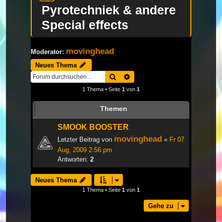
Pyrotechniek & andere
Special effects
movinghead
Moderator:
Neues Thema
Suche
Erweiterte Suche
1 Thema • Seite
1
von
1
Themen
SMOOK BOOSTER
movinghead
Letzter Beitrag von
«
Fr 07
Aug, 2009 2:56 pm
Antworten:
2
Neues Thema
1 Thema • Seite
1
von
1
Gehe zu