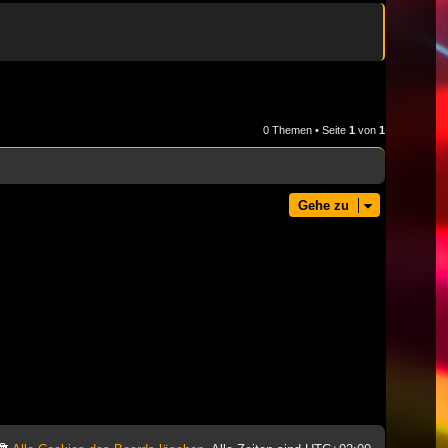
0 Themen • Seite
1
von
1
Gehe zu