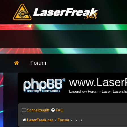
Forum
www.LaserF
Lasershow Forum - Laser, Lasers
Schnellzugriff
FAQ
LaserFreak.net
Forum