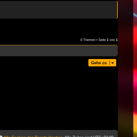
0 Themen • Seite
1
von
1
Gehe zu