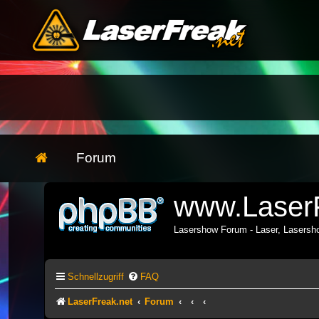
Forum
www.LaserF
Lasershow Forum - Laser, Lasers
Schnellzugriff
FAQ
LaserFreak.net
Forum