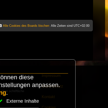
Alle Cookies des Boards löschen
Alle Zeiten sind
UTC+02:00
Impressum
können diese
e finanzieren die
instellungen anpassen.
Datenschutz
eak habt schickt
 ohne schriftliche
ng
.
Kontakt
Externe Inhalte
Cookies