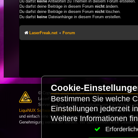
Du darfst
keine
Antworten zu Themen in diesem Forum erstellen.
Du darfst deine Beiträge in diesem Forum
nicht
ändern.
Du darfst deine Beiträge in diesem Forum
nicht
löschen.
Du darfst
keine
Dateianhänge in diesem Forum erstellen.
LaserFreak.net
Forum
Cookie-Einstellung
© Copyright 2025 - LaserFreak.net
Bestimmen Sie welche Co
LaserFreak ist ein freies und offenes Forum zum Thema 
Server und den Traffic. Einnahmen von Fan Artikeln we
Einstellungen jederzeit 
LiquiNUX Software GmbH Berlin
gehostet und betreut. Als CMS v
und einfach eine Mail oder verwendet unser Kontaktformular. Alle I
Weitere Informationen fi
Genehmigung verwendet werden. Wir übernehmen keine Gewähr für 
Erforderli