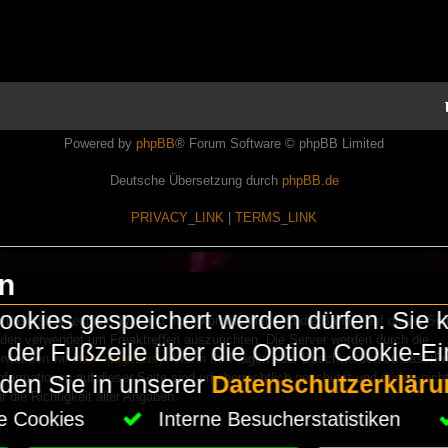
Powered by
phpBB
® Forum Software © phpBB Limited
Deutsche Übersetzung durch
phpBB.de
PRIVACY_LINK
|
TERMS_LINK
en
okies gespeichert werden dürfen. Sie 
Lasershowtechnik. Wir sind nicht kommerziell und die Banner auf dieser Seit
rden verwendet um Freaktreffen auszurichten. Die Server werden durch die
in der Fußzeile über die Option Cookie-E
erwenden wir
HomepageEasy
. Wenn Ihr Fragen oder Beschwerden zu LaserFr
nformationen auf dieser Seite sind urheberrechtlich geschützt und dürfen nicht
nden Sie in unserer
Datenschutzerkläru
die Richtigkeit aller Angaben.
che Cookies
Interne Besucherstatistiken