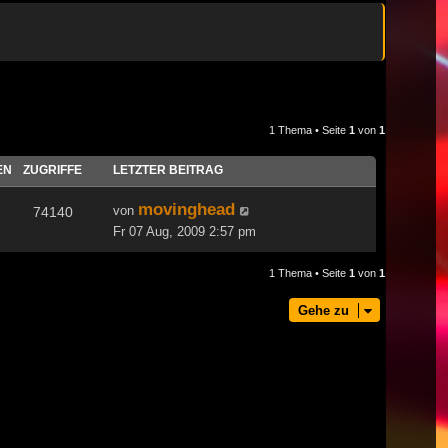
1 Thema • Seite
1
von
1
EN
ZUGRIFFE
LETZTER BEITRAG
movinghead
von
74140
Fr 07 Aug, 2009 2:57 pm
1 Thema • Seite
1
von
1
Gehe zu