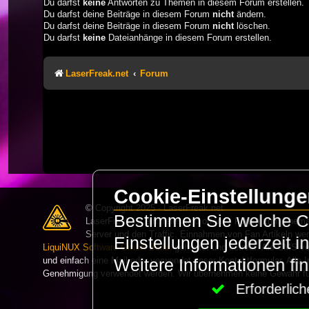
Du darfst
keine
Antworten zu Themen in diesem Forum erstellen.
Du darfst deine Beiträge in diesem Forum
nicht
ändern.
Du darfst deine Beiträge in diesem Forum
nicht
löschen.
Du darfst
keine
Dateianhänge in diesem Forum erstellen.
LaserFreak.net
Forum
Cookie-Einstellung
© Copyright 2025 - LaserFreak.net
Bestimmen Sie welche Co
LaserFreak ist ein freies und offenes Forum zum Thema 
Server und den Traffic. Einnahmen von Fan Artikeln we
Einstellungen jederzeit 
LiquiNUX Software GmbH Berlin
gehostet und betreut. Als CMS v
und einfach eine Mail oder verwendet unser Kontaktformular. Alle I
Weitere Informationen fi
Genehmigung verwendet werden. Wir übernehmen keine Gewähr für 
Erforderli