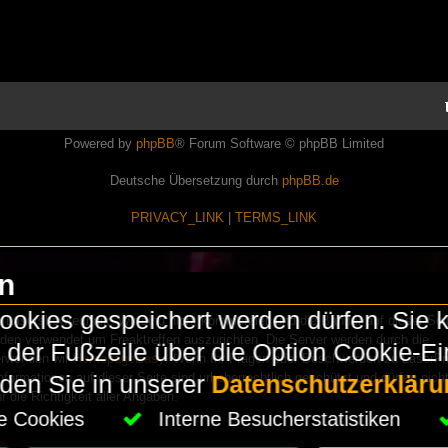
Powered by
phpBB
® Forum Software © phpBB Limited
Deutsche Übersetzung durch
phpBB.de
PRIVACY_LINK
|
TERMS_LINK
en
okies gespeichert werden dürfen. Sie 
Lasershowtechnik. Wir sind nicht kommerziell und die Banner auf dieser Seit
rden verwendet um Freaktreffen auszurichten. Die Server werden durch die
in der Fußzeile über die Option Cookie-E
erwenden wir
HomepageEasy
. Wenn Ihr Fragen oder Beschwerden zu LaserFr
nformationen auf dieser Seite sind urheberrechtlich geschützt und dürfen nicht
nden Sie in unserer
Datenschutzerkläru
die Richtigkeit aller Angaben.
che Cookies
Interne Besucherstatistiken