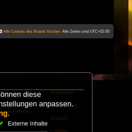
Alle Cookies des Boards löschen
Alle Zeiten sind
UTC+02:00
Impressum
können diese
e finanzieren die
instellungen anpassen.
Datenschutz
eak habt schickt
 ohne schriftliche
ng
.
Kontakt
Externe Inhalte
Cookies