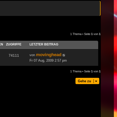
1 Thema • Seite
1
von
1
EN
ZUGRIFFE
LETZTER BEITRAG
movinghead
von
74111
Fr 07 Aug, 2009 2:57 pm
1 Thema • Seite
1
von
1
Gehe zu