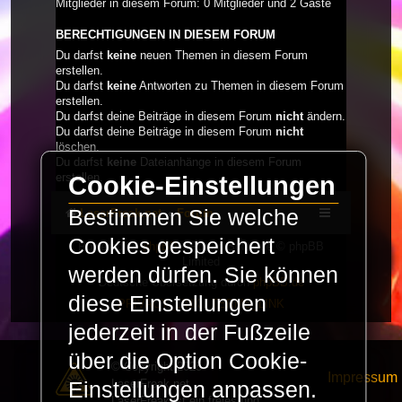
Mitglieder in diesem Forum: 0 Mitglieder und 2 Gäste
BERECHTIGUNGEN IN DIESEM FORUM
Du darfst
keine
neuen Themen in diesem Forum
erstellen.
Du darfst
keine
Antworten zu Themen in diesem Forum
erstellen.
Du darfst deine Beiträge in diesem Forum
nicht
ändern.
Du darfst deine Beiträge in diesem Forum
nicht
löschen.
Du darfst
keine
Dateianhänge in diesem Forum
erstellen.
Cookie-Einstellungen
Bestimmen Sie welche
LaserFreak.net
Forum
Cookies gespeichert
Powered by
phpBB
® Forum Software © phpBB
Limited
werden dürfen. Sie können
Deutsche Übersetzung durch
phpBB.de
diese Einstellungen
PRIVACY_LINK
|
TERMS_LINK
jederzeit in der Fußzeile
über die Option Cookie-
© Copyright 2025 -
Impressum
LaserFreak.net
Einstellungen anpassen.
LaserFreak ist ein freies und