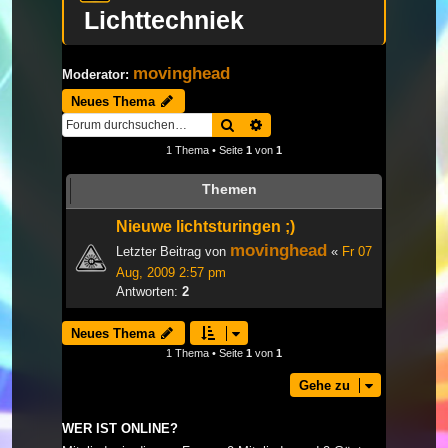
Lichttechniek
movinghead
Moderator:
Neues Thema
Suche
Erweiterte Suche
1 Thema • Seite
1
von
1
Themen
Nieuwe lichtsturingen ;)
movinghead
Letzter Beitrag von
«
Fr 07
Aug, 2009 2:57 pm
Antworten:
2
Neues Thema
1 Thema • Seite
1
von
1
Gehe zu
WER IST ONLINE?